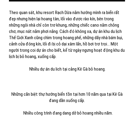
Theo quan sát, khu resort Rạch Dừa nằm hướng mình ra biển rất
đẹp nhưng hiện lại hoang tàn, lối vào được rào kín, bên trong
những ngôi nhà chỉ còn trơ khung, những chiếc cano nằm chỏng
chơ, mục nát nằm phơi nắng. Cách đó không xa, dự án khu du lịch
Thế Giới Xanh cũng chìm trong hoang phế, những dãy nhà bám bụi,
cảnh cửa đóng kín, lối đi bị cỏ dại xâm lấn, hồ bơi trơ trọi... Một
người trong coi dự án cho biết, kể từ ngày ngưng hoạt động khu du
lịch bị bỏ hoang, xuống cấp.
Nhiều dự án du lich tại cảng Kê Gà bỏ hoang.
Những căn biệt thự hướng biển tồn tại hơn 10 năm qua tại Kê Gà
đang dần xuống cấp.
Nhiều công trình đang dang dở bỏ hoang nhiều năm.