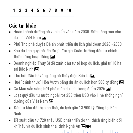
1
2
3
4
5
6
7
8
9
10
Các tin khác
Hoàn thành đường bộ ven biển vào năm 2030: Sức sống mới cho
du lịch Việt Nam
Phú Thọ phê duyệt Đề án phát triển du lịch giai đoạn 2026 - 2030
Khu du lịch quy mô lớn được đại gia Xuân Trường đầu tư chính
thức dừng hoạt động
Doanh nghiệp Thụy Sĩ đề xuất đầu tư tổ hợp du lịch, giải trí 10 ha
tại Bắc Ninh
Thu hút đầu tư vùng lòng hồ thủy điện Sơn La
Huế "đánh thức" Hòn Vượn bằng dự án du lịch hơn 500 tỷ đồng
Cà Mau sẵn sàng bứt phá mùa du lịch trọng điểm 2026
Loạt quỹ đầu tư nước ngoài rót 255 triệu USD vào 1 hệ thống nghỉ
dưỡng của Việt Nam
Đầu tư khu đô thị sinh thái, du lịch gần 13.900 tỷ đồng tại Bắc
Ninh
Đề xuất đầu tư 720 triệu USD phát triển đô thị thích ứng biến đổi
khí hậu và du lịch sinh thái tỉnh Nghệ An