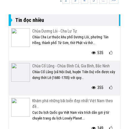
1
2
3
4
5
...
>>
Tin đọc nhiều
Chùa Dương Lôi - Cha Lư Tự
Chùa Cha Lư thuộc khu phố Dương Lôi, phường Tân
Hồng, thành phố Từ Sơn, thờ Phật và thờ...
535
Chùa Cổ Lũng - Chùa Đình Cả, Gia Bình, Bắc Ninh
Chùa Cổ Lũng (xã Nội Duệ, huyện Tiên Du) vốn được xây
dựng thời Lê (1680 -1705) với quy...
355
Khám phá những bãi biển đẹp nhất Việt Nam theo
đề...
Cục Du lịch Quốc gia Việt Nam vừa trích dẫn gợi ý từ
chuyên trang du lịch Lonely Planet...
349