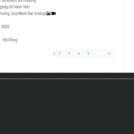
ợc du khách ưa chuộng
hiệp lữ hành Việt
i Vương, Quý Minh Đại Vương
m 2026
 - Hà Đông
1
2
3
4
5
...
>>