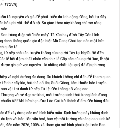
nh: TTXVN)
ồn tài nguyên vô giá để phát triển du lịch cộng đồng, hội tụ đầy
văn hóa phi vật thể đồ sộ. Sự giao thoa này không chỉ mở rộng
 sắc.
 Sơn
trùng điệp với "biển mây" Tà Xùa hay đỉnh Tây Côn Lĩnh.
ùng danh thắng quốc gia đặc biệt Mù Cang Chải tạo nên một bức
ch quốc tế.
, từ nếp nhà sàn truyền thống của người Tày tại Nghĩa Đô đến
c lễ hội đậm chất nhân văn như: lễ Cấp sắc của người Dao, lễ hội
ược gìn giữ vẹn nguyên... là những chất liệu quý để địa phương
ghiệp và nghỉ dưỡng đa dạng. Du khách không chỉ đến để tham quan
tế như cấy lúa, hái chè cổ thụ Suối Giàng, tắm thuốc bắc truyền
sản vật trứ danh từ nếp Tú Lệ đến thắng cố vùng cao.
Thượng với vẻ đẹp sơ khai, môi trường sinh thái trong lành đang
u chuẩn ASEAN, hứa hẹn đưa Lào Cai trở thành điểm đến hàng đầu
ân để xây dựng các mô hình kiểu mẫu. Định hướng này khẳng định
du lịch với bảo tồn văn hoá, bảo vệ môi trường và nâng cao sinh kế
nét, đến năm 2026, 100% xã tham gia mô hình phải kiện toàn Ban