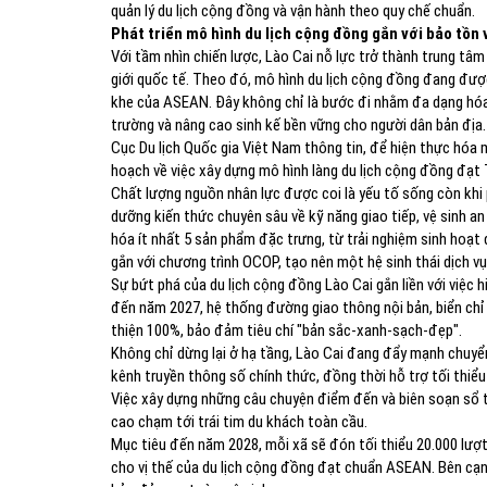
quản lý du lịch cộng đồng và vận hành theo quy chế chuẩn.
Phát triển mô hình du lịch cộng đồng gắn với bảo tồn 
Với tầm nhìn chiến lược, Lào Cai nỗ lực trở thành trung tâm 
giới quốc tế. Theo đó, mô hình du lịch cộng đồng đang đượ
khe của ASEAN. Đây không chỉ là bước đi nhằm đa dạng hóa
trường và nâng cao sinh kế bền vững cho người dân bản địa.
Cục Du lịch Quốc gia Việt Nam thông tin, để hiện thực hóa 
hoạch về việc xây dựng mô hình làng du lịch cộng đồng đạt
Chất lượng nguồn nhân lực được coi là yếu tố sống còn khi
dưỡng kiến thức chuyên sâu về kỹ năng giao tiếp, vệ sinh an
hóa ít nhất 5 sản phẩm đặc trưng, từ trải nghiệm sinh hoạt
gắn với chương trình OCOP, tạo nên một hệ sinh thái dịch vụ
Sự bứt phá của du lịch cộng đồng Lào Cai gắn liền với việc h
đến năm 2027, hệ thống đường giao thông nội bản, biển chỉ
thiện 100%, bảo đảm tiêu chí "bản sắc-xanh-sạch-đẹp".
Không chỉ dừng lại ở hạ tầng, Lào Cai đang đẩy mạnh chuyể
kênh truyền thông số chính thức, đồng thời hỗ trợ tối thiểu
Việc xây dựng những câu chuyện điểm đến và biên soạn sổ t
cao chạm tới trái tim du khách toàn cầu.
Mục tiêu đến năm 2028, mỗi xã sẽ đón tối thiểu 20.000 lượ
cho vị thế của du lịch cộng đồng đạt chuẩn ASEAN. Bên cạnh