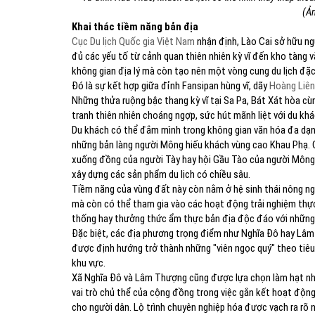
(Ả
Khai thác tiềm năng bản địa
Cục Du lịch Quốc gia Việt Nam
nhận định, Lào Cai sở hữu ngu
đủ các yếu tố từ cảnh quan thiên nhiên kỳ vĩ đến kho tàng 
không gian địa lý mà còn tạo nên một vòng cung du lịch đặc
Đó là sự kết hợp giữa đỉnh Fansipan hùng vĩ, dãy
Hoàng Liên
Những thửa ruộng bậc thang kỳ vĩ tại Sa Pa, Bát Xát hòa c
tranh thiên nhiên choáng ngợp, sức hút mãnh liệt với du khá
Du khách có thể đắm mình trong không gian văn hóa đa dạng
những bản làng người Mông hiếu khách vùng cao Khau Phạ. Cá
xuống đồng của người Tày hay hội Gầu Tào của người Mông đ
xây dựng các sản phẩm du lịch có chiều sâu.
Tiềm năng của vùng đất này còn nằm ở hệ sinh thái nông n
mà còn có thể tham gia vào các hoạt động trải nghiệm thực 
thống hay thưởng thức ẩm thực bản địa độc đáo với những 
Đặc biệt, các địa phương trọng điểm như Nghĩa Đô hay Lâm 
được định hướng trở thành những "viên ngọc quý" theo tiê
khu vực.
Xã Nghĩa Đô và Lâm Thượng cũng được lựa chọn làm hạt nh
vai trò chủ thể của cộng đồng trong việc gắn kết hoạt động 
cho người dân. Lộ trình chuyên nghiệp hóa được vạch ra rõ 