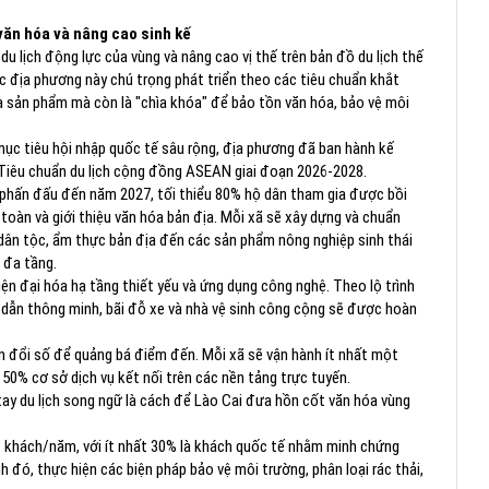
văn hóa và nâng cao sinh kế
du lịch động lực của vùng và nâng cao vị thế trên bản đồ du lịch thế
c địa phương này chú trọng phát triển theo các tiêu chuẩn khắt
 sản phẩm mà còn là "chìa khóa" để bảo tồn văn hóa, bảo vệ môi
mục tiêu hội nhập quốc tế sâu rộng, địa phương đã ban hành kế
 Tiêu chuẩn du lịch cộng đồng ASEAN giai đoạn 2026-2028.
 phấn đấu đến năm 2027, tối thiểu 80% hộ dân tham gia được bồi
 toàn và giới thiệu văn hóa bản địa. Mỗi xã sẽ xây dựng và chuẩn
 dân tộc, ẩm thực bản địa đến các sản phẩm nông nghiệp sinh thái
 đa tầng.
iện đại hóa hạ tầng thiết yếu và ứng dụng công nghệ. Theo lộ trình
 dẫn thông minh, bãi đỗ xe và nhà vệ sinh công cộng sẽ được hoàn
n đổi số để quảng bá điểm đến. Mỗi xã sẽ vận hành ít nhất một
 50% cơ sở dịch vụ kết nối trên các nền tảng trực tuyến.
ay du lịch song ngữ là cách để Lào Cai đưa hồn cốt văn hóa vùng
t khách/năm, với ít nhất 30% là khách quốc tế nhằm minh chứng
 đó, thực hiện các biện pháp bảo vệ môi trường, phân loại rác thải,