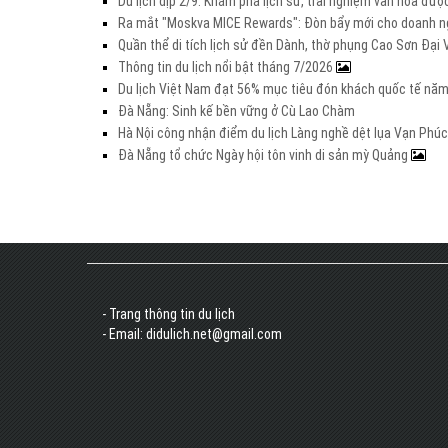
Du lịch dịp 2/9: Khám phá lịch sử, trải nghiệm văn hóa đư
Ra mắt "Moskva MICE Rewards": Đòn bẩy mới cho doanh ng
Quần thể di tích lịch sử đền Dành, thờ phụng Cao Sơn Đạ
Thông tin du lịch nổi bật tháng 7/2026
Du lịch Việt Nam đạt 56% mục tiêu đón khách quốc tế nă
Đà Nẵng: Sinh kế bền vững ở Cù Lao Chàm
Hà Nội công nhận điểm du lịch Làng nghề dệt lụa Vạn Phúc
Đà Nẵng tổ chức Ngày hội tôn vinh di sản mỳ Quảng
- Trang thông tin du lịch
- Email: didulich.net@gmail.com