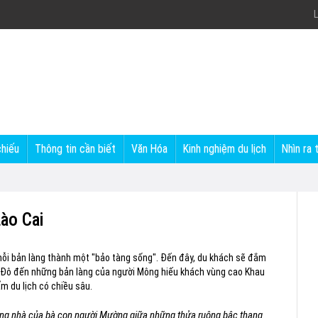
L
chiếu
Thông tin cần biết
Văn Hóa
Kinh nghiệm du lịch
Nhìn ra 
Lào Cai
mỗi bản làng thành một "bảo tàng sống". Đến đây, du khách sẽ đắm
a Đô đến những bản làng của người Mông hiếu khách vùng cao Khau
ẩm du lịch có chiều sâu.
oáng nhà của bà con người Mường giữa những thửa ruộng bậc thang.