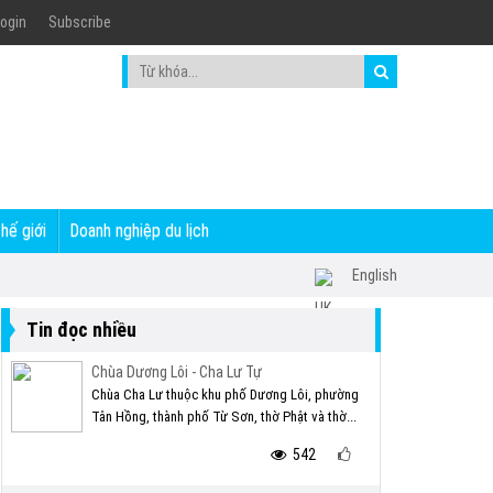
ogin
Subscribe
thế giới
Doanh nghiệp du lịch
English
Tin đọc nhiều
Chùa Dương Lôi - Cha Lư Tự
Chùa Cha Lư thuộc khu phố Dương Lôi, phường
Tân Hồng, thành phố Từ Sơn, thờ Phật và thờ...
542