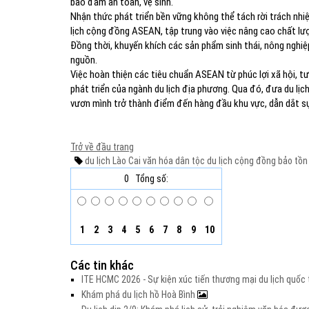
bảo đảm an toàn, vệ sinh.
Nhận thức phát triển bền vững không thể tách rời trách nhi
lịch cộng đồng ASEAN, tập trung vào việc nâng cao chất lư
Đồng thời, khuyến khích các sản phẩm sinh thái, nông nghiệp 
nguồn.
Việc hoàn thiện các tiêu chuẩn ASEAN từ phúc lợi xã hội, 
phát triển của ngành du lịch địa phương. Qua đó, đưa du lịc
vươn mình trở thành điểm đến hàng đầu khu vực, dẫn dắt s
Trở về đầu trang
du lịch Lào Cai
văn hóa
dân tộc
du lịch cộng đồng
bảo tồn
0
Tổng số:
1
2
3
4
5
6
7
8
9
10
Các tin khác
ITE HCMC 2026 - Sự kiện xúc tiến thương mại du lịch quố
Khám phá du lịch hồ Hoà Bình