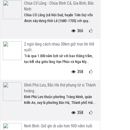
Chùa Cổ Lũng - Chùa Đình Cả, Gia Bình, Bắc
Ninh
Chùa Cổ Lũng (xã Nội Duệ, huyện Tiên Du) vốn
được xây dựng thời Lê (1680 -1705) với quy...
366
2 ngôi làng cách nhau 30km giữ trọn lời thề
suốt...
Trải qua 1.000 năm lịch sử với bao thăng trầm,
tục kết chạ giữa làng Vạn Phúc và Nga My...
358
Đình Phù Lưu, Bắc Hà thờ phụng tứ vị Thành
hoàng...
Đình Phù Lưu thuộc phường Tràng Minh, quận
Kiến An, nay là phường Bắc Hà, Thành phố Hải...
358
Ninh Bình: Giữ gìn di sản hơn 900 năm tuổi