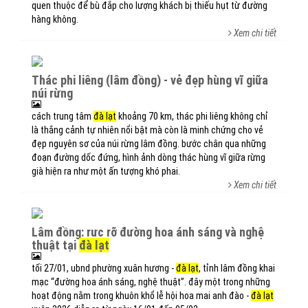
quen thuộc để bù đắp cho lượng khách bị thiếu hụt từ đường
hàng không.
Xem chi tiết
thác phi liêng (lâm đồng) - vẻ đẹp hùng vĩ giữa
núi rừng
cách trung tâm
đà lạt
khoảng 70 km, thác phi liêng không chỉ
là thắng cảnh tự nhiên nổi bật mà còn là minh chứng cho vẻ
đẹp nguyên sơ của núi rừng lâm đồng. bước chân qua những
đoạn đường dốc đứng, hình ảnh dòng thác hùng vĩ giữa rừng
già hiện ra như một ấn tượng khó phai.
Xem chi tiết
lâm đồng: rực rỡ đường hoa ánh sáng và nghệ
thuật tại
đà lạt
tối 27/01, ubnd phường xuân hương -
đà lạt
, tỉnh lâm đồng khai
mạc “đường hoa ánh sáng, nghệ thuật”. đây một trong những
hoạt động nằm trong khuôn khổ lễ hội hoa mai anh đào -
đà lạt