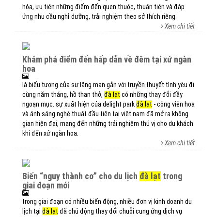
hóa, ưu tiên những điểm đến quen thuộc, thuận tiện và đáp
ứng nhu cầu nghỉ dưỡng, trải nghiệm theo sở thích riêng.
Xem chi tiết
khám phá điểm đến hấp dẫn về đêm tại xứ ngàn
hoa
là biểu tượng của sự lãng mạn gắn với truyền thuyết tình yêu đi
cùng năm tháng, hồ than thở,
đà lạt
có những thay đổi đầy
ngoạn mục. sự xuất hiện của delight park
đà lạt
- công viên hoa
và ánh sáng nghệ thuật đầu tiên tại việt nam đã mở ra không
gian hiện đại, mang đến những trải nghiệm thú vị cho du khách
khi đến xứ ngàn hoa.
Xem chi tiết
biến “nguy thành cơ” cho du lịch
đà lạt
trong
giai đoạn mới
trong giai đoạn có nhiều biến động, nhiều đơn vị kinh doanh du
lịch tại
đà lạt
đã chủ động thay đổi chuỗi cung ứng dịch vụ