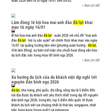
xuân 2026 diễn ra từ ngày 16/01 đến 05/02.
Xem chi tiết
lâm đồng: lễ hội hoa mai anh đào
đà lạt
khai
mạc từ ngày 16/01
lễ hội hoa mai anh đào
đà lạt
- xuân 2026 với chủ đề “mai anh
đào
đà lạt
- hội tụ sắc xuân” sẽ chính thức khai mạc vào ngày
16/01 tại quảng trường lâm viên (phường xuân hương -
đà lạt
,
tỉnh lâm đồng). sự kiện mở màn cho chuỗi hoạt động văn hóa -
du lịch đặc sắc trong mùa tết bính ngọ 2026.
Xem chi tiết
xu hướng du lịch của du khách việt dịp nghỉ tết
nguyên đán bính ngọ 2026
đà lạt
, nha trang, phú quốc, đà nẵng, vũng tàu là 5 điểm đến
nội địa được du khách việt yêu thích nhất trong dịp tết nguyên
đán bính ngọ 2026; trong khi, top 5 điểm đến quốc tế được
khách du lịch việt ưa chuộng nhất là thái lan, singapore, nhật
bản, hong kong (trung quốc) và indonesia.