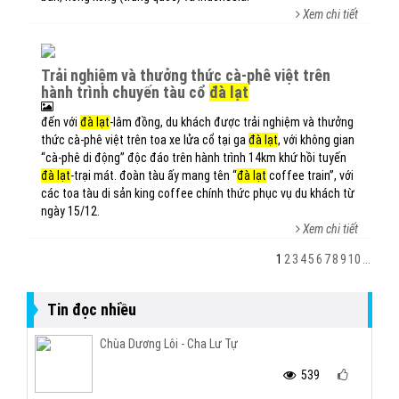
Xem chi tiết
trải nghiệm và thưởng thức cà-phê việt trên
hành trình chuyến tàu cổ
đà lạt
đến với
đà lạt
-lâm đồng, du khách được trải nghiệm và thưởng
thức cà-phê việt trên toa xe lửa cổ tại ga
đà lạt
, với không gian
“cà-phê di động” độc đáo trên hành trình 14km khứ hồi tuyến
đà lạt
-trại mát. đoàn tàu ấy mang tên “
đà lạt
coffee train”, với
các toa tàu di sản king coffee chính thức phục vụ du khách từ
ngày 15/12.
Xem chi tiết
1
2
3
4
5
6
7
8
9
10
...
Tin đọc nhiều
Chùa Dương Lôi - Cha Lư Tự
539