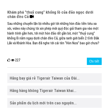
Khám phá "thuỷ cung" khổng lồ của đảo ngọc dưới
chân đèo Cả
Sau những chuyến lặn lội nhiều giờ tới những hòn đảo tiền tiêu xa
xôi, video này chúng tôi xin phép mời quý độc giả tham gia vào một
hành trình gần hơn, tới một hòn đảo rất gần bờ, một “thuỷ cung”
khổng lồ nằm ngay dưới chân đèo Cả, giữa ranh giới biển 2 tỉnh Đắk
Lắk và Khánh Hòa. Bạn đã nghe tới cái tên “Hòn Nưa” bao giờ chưa?
227
Chi tiết
Hãng bay giá rẻ Tigerair Taiwan của Đài...
Hãng hàng không Tigerair Taiwan khai...
Sản phẩm du lịch mới trên cao nguyên...