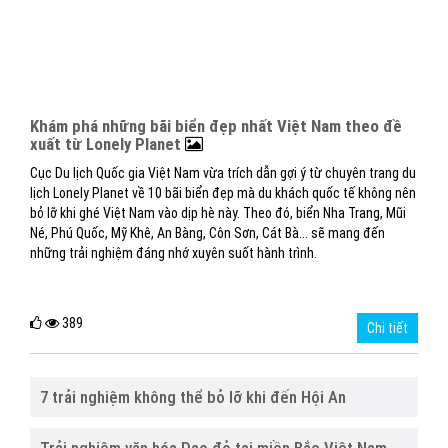
Khám phá những bãi biển đẹp nhất Việt Nam theo đề
xuất từ Lonely Planet
Cục Du lịch Quốc gia Việt Nam vừa trích dẫn gợi ý từ chuyên trang du
lịch Lonely Planet về 10 bãi biển đẹp mà du khách quốc tế không nên
bỏ lỡ khi ghé Việt Nam vào dịp hè này. Theo đó, biển Nha Trang, Mũi
Né, Phú Quốc, Mỹ Khê, An Bàng, Côn Sơn, Cát Bà... sẽ mang đến
những trải nghiệm đáng nhớ xuyên suốt hành trình.
389
Chi tiết
7 trải nghiệm không thể bỏ lỡ khi đến Hội An