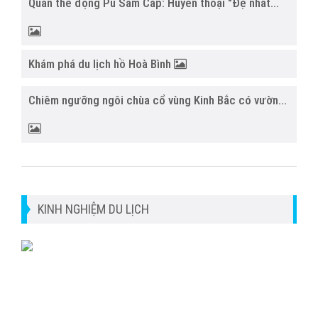
Quần thể động Pu Sam Cáp: Huyền thoại "Đệ nhất...
Khám phá du lịch hồ Hoà Bình
Chiêm ngưỡng ngôi chùa cổ vùng Kinh Bắc có vườn...
KINH NGHIỆM DU LỊCH