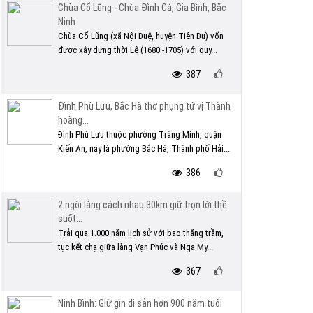
Chùa Cổ Lũng - Chùa Đình Cả, Gia Bình, Bắc
Ninh
Chùa Cổ Lũng (xã Nội Duệ, huyện Tiên Du) vốn
được xây dựng thời Lê (1680 -1705) với quy...
387
Đình Phù Lưu, Bắc Hà thờ phụng tứ vị Thành
hoàng...
Đình Phù Lưu thuộc phường Tràng Minh, quận
Kiến An, nay là phường Bắc Hà, Thành phố Hải...
386
2 ngôi làng cách nhau 30km giữ trọn lời thề
suốt...
Trải qua 1.000 năm lịch sử với bao thăng trầm,
tục kết chạ giữa làng Vạn Phúc và Nga My...
367
Ninh Bình: Giữ gìn di sản hơn 900 năm tuổi