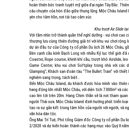
hoàn thiện bức tranh tuyệt mỹ giữa đại ngàn Tây Bắc. Thiê
câu chuyện của hòn đảo giữa thung lũng. Mộc Châu Island l
yên cho tâm hồn, nơi tái tạo cảm xúc.
Khu trượt Air Slide t
Với tầm nhìn trở thành quần thể nghỉ dưỡng - vui chơi cao
thượng lưu cùng thiên đường giải trí với khu vui chơi rộng 
dự án đầu tư của Công ty cổ phần Du lịch 26 Mộc Châu, gồm 
Bên cạnh cầu kính Bạch Long với nhiều Kỷ lục thế giới đã
Coaster, Rope course, khinh khí cầu, trượt khô Airslide, leo
Game Center, khu vui chơi Softplay trong nhà với các d
Glamping”; Khách sạn đoàn tàu “The Bullet Train” với thiết 
nghiệm sang trọng, tách biệt...
Đến Mộc Châu Island, du khách được hòa mình vào thiên 
hang động lớn nhất Mộc Châu, với diện tích 7.000m² và các
cao lên tới trên 20m. Hang Chim thần sẽ là nơi tham quan 
người Thái xưa. Mộc Châu Island định hướng phát triển loại 
tạo ra sự gắn kết trong tâm hồn của người với người, và ng
văn hóa dân tộc.
Ông Mai Trí Tuệ, Phó tổng Giám đốc Công ty cổ phần Du lị
2/2020 và dự kiến hoàn thành các hạng mục vào Quý II năm 