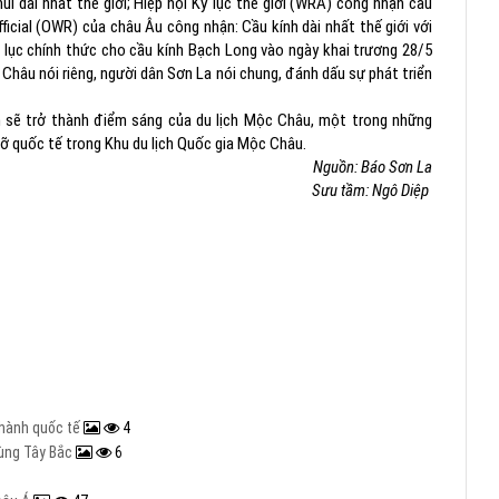
i dài nhất thế giới; Hiệp hội Kỷ lục thế giới (WRA) công nhận cầu
fficial (OWR) của châu Âu công nhận: Cầu kính dài nhất thế giới với
 lục chính thức cho cầu kính Bạch Long vào ngày khai trương 28/5
Châu nói riêng, người dân Sơn La nói chung, đánh dấu sự phát triển
n sẽ trở thành điểm sáng của du lịch Mộc Châu, một trong những
ỡ quốc tế trong Khu du lịch Quốc gia Mộc Châu.
Nguồn: Báo Sơn La
Sưu tầm: Ngô Diệp
 hành quốc tế
4
vùng Tây Bắc
6