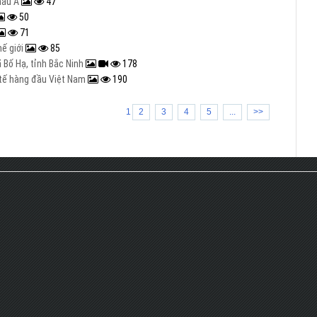
hâu Á
47
50
71
hế giới
85
 Bố Hạ, tỉnh Bắc Ninh
178
c tế hàng đầu Việt Nam
190
1
2
3
4
5
...
>>