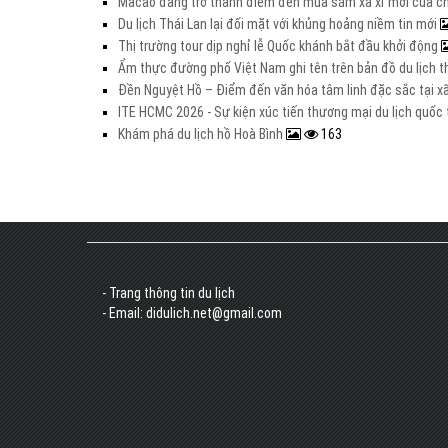
Macao đang trở thành điểm đến mua sắm xa xỉ mới của c
Du lịch Thái Lan lại đối mặt với khủng hoảng niềm tin mới
Thị trường tour dịp nghỉ lễ Quốc khánh bắt đầu khởi động
Ẩm thực đường phố Việt Nam ghi tên trên bản đồ du lịch t
Đền Nguyệt Hồ – Điểm đến văn hóa tâm linh đặc sắc tại xã
ITE HCMC 2026 - Sự kiện xúc tiến thương mại du lịch quố
Khám phá du lịch hồ Hoà Bình
163
- Trang thông tin du lịch
- Email: didulich.net@gmail.com