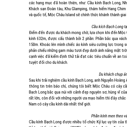
các hạng mục đã hoàn thiện, như: Cầu kính Bạch Long, Nhà 
Khách sạn Đoàn tàu, Khu Glamping, thám hiểm Hang Chim th
và quốc tế, Mộc Châu Island sẽ chính thức khánh thành giai
Cầu kích Bạch Long tạ
Điểm đến được du khách mong chờ, lựa chọn khi đến Mộc Ch
kính 632m, được cấu thành bởi 2 phần: Phần bắc qua vách 
150m. Khoác lên mình chiếc áo kính siêu cường lực trong 
phản chiếu những gam màu tươi đẹp dưới ánh nắng mặt trời 
cạnh việc đã kiểm định thử tải đạt các tiêu chuẩn về an to
tuyệt đối cho du khách.
Du khách chụp ảnh
Sau khi trải nghiệm cầu kính Bạch Long, anh Nguyễn Hoàng 
thông tin trên báo chí, chúng tôi biết Mộc Châu có cây cầ
Bạch Long bắc qua núi với cảnh đẹp nguyên sơ, hùng vĩ của
rất lớn, còn đối với những người ưa mạo hiểm thì đây chắc 
Nam có cây cầu kính dài nhất thế giới.
Phần kính men theo vá
Cầu kính Bạch Long được nhiều tổ chức Kỷ lục uy tín của t