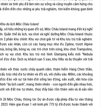
n nhiên và tình yêu đã làm nên sự sống và cũng truyền cảm hứng cho
à điểm đến cho những ai yêu trải nghiệm, tìm kiếm không gian bình
ại Khu du lịch Mộc Châu Island.
 cấp, sở hữu những kỳ quan đồ sộ, Mộc Châu Island mang đến kỳ nghỉ
lớn. Quần thể du lịch, vui chơi và nghỉ dưỡng Mộc Châu Island thuộc
2 phân khu chính: Khu vui chơi giải trí và Khu lưu trú trải nghiệm.
 được xác nhận, còn có các hạng mục như đu Zipline, trượt Alpine
 núi, bóng lăn, bóng va, các trò chơi trên sông, khu chơi Trampoline,
ịch vụ vui chơi. Khu lưu trú mô hình Glamping kiểu mới “Nebula
kế độc đáo. Dịch vụ khách sạn 5 sao, khu Villa và du thuyền với trải
nhiên với thác nước chảy quanh năm; thám hiểm Hang Chim thần,
 cấu trúc nhũ đá tự nhiên và đồ sộ, với chiều sâu 400m, các khoảng
độc đáo với sự tái hiện đời sống lao động, sản xuất, văn hóa của
hình “du lịch xanh”, mang thiên nhiên - con người đến gần nhau hơn,
ười với đất mẹ tự nhiên, thúc đẩy bảo tồn thiên viên và di sản nền
ch 26 Mộc Châu, thông tin: Dự án được cấp phép đầu tư vào tháng
2023. Hiện giai đoạn 1 với kinh phí 773 tỷ đã được hoàn thành với