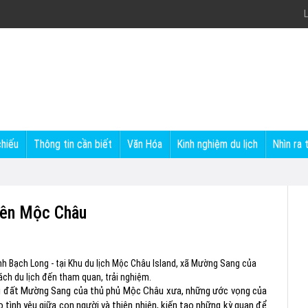
L
chiếu
Thông tin cần biết
Văn Hóa
Kinh nghiệm du lịch
Nhìn ra 
uyên Mộc Châu
nh Bạch Long - tại Khu du lịch Mộc Châu Island, xã Mường Sang của
ch du lịch đến tham quan, trải nghiệm.
 tại đất Mường Sang của thủ phủ Mộc Châu xưa, những ước vọng của
 tình yêu giữa con người và thiên nhiên, kiến tạo những kỳ quan để