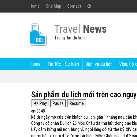
Home
Site Map
Contact
Travel
News
Trang tin du lịch
Home
Tin tức - Sự kiện
Dịch vụ du lịch
Visa, hộ 
Sản phẩm du lịch mới trên cao ng
3348
Kể từ ngày mở cửa đón khách du lịch, gần 1 tháng nay, cầu kí
Công ty cổ phần Du lịch 26 Mộc Châu đã thu hút đông đảo khá
Lấy cảm hứng núi non hùng vĩ, ngôi làng cổ từ thế kỷ XIV
người bản xứ nơi đây được tái hiện. Mộc Châu Island đề cao