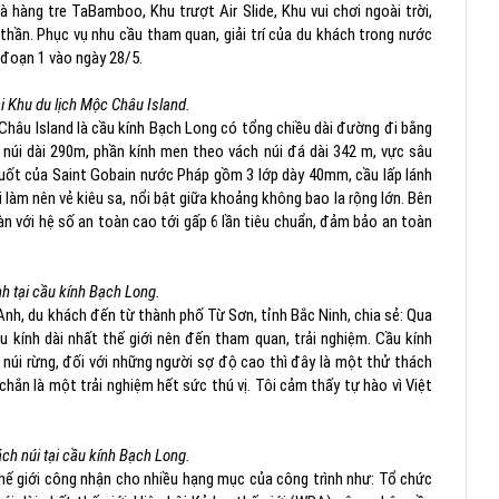
hàng tre TaBamboo, Khu trượt Air Slide, Khu vui chơi ngoài trời,
ần. Phục vụ nhu cầu tham quan, giải trí của du khách trong nước
 đoạn 1 vào ngày 28/5.
i Khu du lịch Mộc Châu Island.
âu Island là cầu kính Bạch Long có tổng chiều dài đường đi bằng
núi dài 290m, phần kính men theo vách núi đá dài 342 m, vực sâu
suốt của Saint Gobain nước Pháp gồm 3 lớp dày 40mm, cầu lấp lánh
làm nên vẻ kiêu sa, nổi bật giữa khoảng không bao la rộng lớn. Bên
àn với hệ số an toàn cao tới gấp 6 lần tiêu chuẩn, đảm bảo an toàn
 tại cầu kính Bạch Long.
Anh, du khách đến từ thành phố Từ Sơn, tỉnh Bắc Ninh, chia sẻ: Qua
u kính dài nhất thế giới nên đến tham quan, trải nghiệm. Cầu kính
 núi rừng, đối với những người sợ độ cao thì đây là một thử thách
chắn là một trải nghiệm hết sức thú vị. Tôi cảm thấy tự hào vì Việt
ch núi tại cầu kính Bạch Long.
hế giới công nhận cho nhiều hạng mục của công trình như: Tổ chức