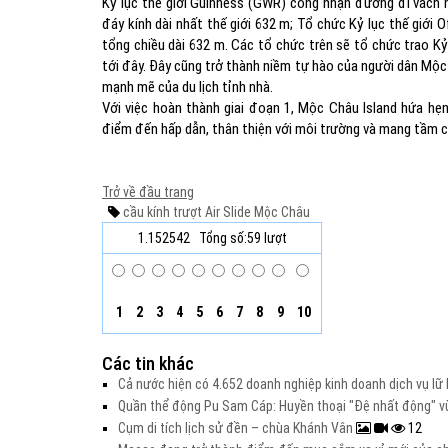
Kỷ lục thế giới Guinness (GWR) công nhận đường đi vách nú
đáy kính dài nhất thế giới 632 m; Tổ chức Kỷ lục thế giới O
tổng chiều dài 632 m. Các tổ chức trên sẽ tổ chức trao Kỷ
tới đây. Đây cũng trở thành niềm tự hào của người dân Mộc 
mạnh mẽ của du lịch tỉnh nhà.
Với việc hoàn thành giai đoạn 1, Mộc Châu Island hứa hẹ
điểm đến hấp dẫn, thân thiện với môi trường và mang tầm c
Trở về đầu trang
cầu kính
trượt Air Slide
Mộc Châu
1.152542
Tổng số:59 lượt
1
2
3
4
5
6
7
8
9
10
Các tin khác
Cả nước hiện có 4.652 doanh nghiệp kinh doanh dịch vụ lữ
Quần thể động Pu Sam Cáp: Huyền thoại "Đệ nhất động" 
Cụm di tích lịch sử đền – chùa Khánh Vân
12