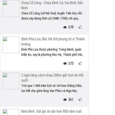
Chùa Cổ Lũng - Chùa Đình Cả, Gia Bình, Bắc
Ninh
Chùa Cổ Lũng (xã Nội Duệ, huyện Tiên Du) vốn
được xây dựng thời Lê (1680 -1705) với quy...
379
Đình Phù Lưu, Bắc Hà thờ phụng tứ vị Thành
hoàng...
Đình Phù Lưu thuộc phường Tràng Minh, quận
Kiến An, nay là phường Bắc Hà, Thành phố Hải...
373
2 ngôi làng cách nhau 30km giữ trọn lời thề
suốt...
Trải qua 1.000 năm lịch sử với bao thăng trầm,
tục kết chạ giữa làng Vạn Phúc và Nga My...
361
Ninh Bình: Giữ gìn di sản hơn 900 năm tuổi