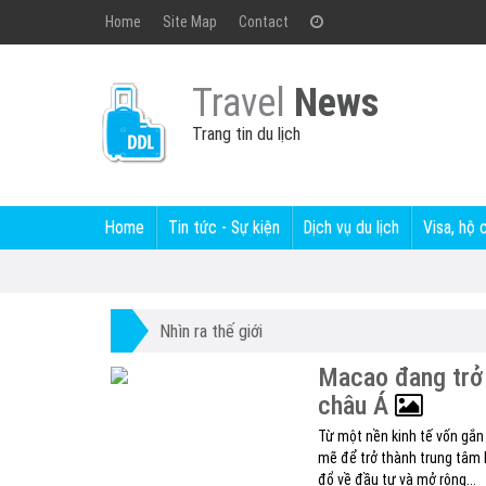
Home
Site Map
Contact
Travel
News
Trang tin du lịch
Home
Tin tức - Sự kiện
Dịch vụ du lịch
Visa, hộ 
Nhìn ra thế giới
Macao đang trở
châu Á
Từ một nền kinh tế vốn gắ
mẽ để trở thành trung tâm b
đổ về đầu tư và mở rộng...