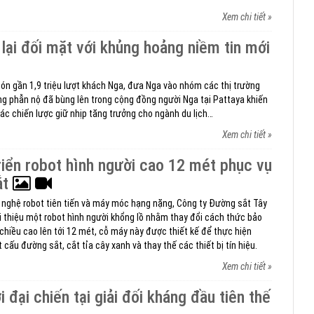
Xem chi tiết »
 lại đối mặt với khủng hoảng niềm tin mới
ón gần 1,9 triệu lượt khách Nga, đưa Nga vào nhóm các thị trường
óng phẫn nộ đã bùng lên trong cộng đồng người Nga tại Pattaya khiến
ác chiến lược giữ nhịp tăng trưởng cho ngành du lịch…
Xem chi tiết »
riển robot hình người cao 12 mét phục vụ
ắt
 nghệ robot tiên tiến và máy móc hạng nặng, Công ty Đường sắt Tây
i thiệu một robot hình người khổng lồ nhằm thay đổi cách thức bảo
 chiều cao lên tới 12 mét, cỗ máy này được thiết kế để thực hiện
 cấu đường sắt, cắt tỉa cây xanh và thay thế các thiết bị tín hiệu.
Xem chi tiết »
 đại chiến tại giải đối kháng đầu tiên thế