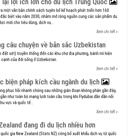
lại lợi ích lớn cho du lịch Trung Quốc
ra một văn bản chính sách tuyên bố kế hoạch phát triển hơn 160
t đặc biệt vào năm 2030, nhằm mở rộng nguồn cung các sản phẩm du
lực mới cho tiêu dùng, dịch vụ…
Xem chi tiết »
g câu chuyện về bản sắc Uzbekistan
lò đất sét) truyền thống đến các khu chợ địa phương, bánh mì hiện
a cạnh của đời sống ở Uzbekistan.
Xem chi tiết »
ác biện pháp kích cầu ngành du lịch
ng phục hồi nhanh chóng sau những gián đoạn không phận gần đây,
 gần như toàn bộ mạng lưới toàn cầu trong khi Flydubai dần dần nối
 khu vực và quốc tế…
Xem chi tiết »
ealand đang đi du lịch nhiều hơn
 quốc gia New Zealand (Stats NZ) công bố xuất khẩu dịch vụ từ quốc