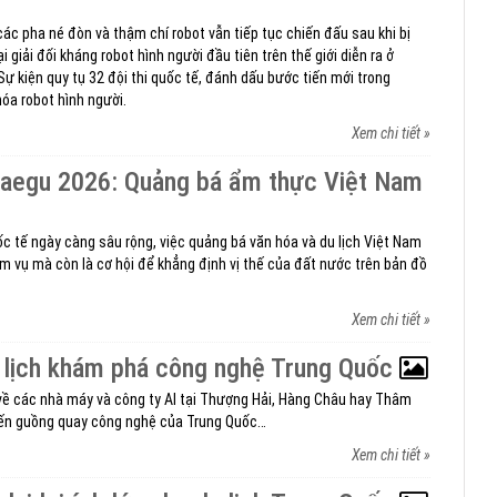
ác pha né đòn và thậm chí robot vẫn tiếp tục chiến đấu sau khi bị
i giải đối kháng robot hình người đầu tiên trên thế giới diễn ra ở
ự kiện quy tụ 32 đội thi quốc tế, đánh dấu bước tiến mới trong
óa robot hình người.
Xem chi tiết »
Daegu 2026: Quảng bá ẩm thực Việt Nam
ốc tế ngày càng sâu rộng, việc quảng bá văn hóa và du lịch Việt Nam
iệm vụ mà còn là cơ hội để khẳng định vị thế của đất nước trên bản đồ
Xem chi tiết »
 lịch khám phá công nghệ Trung Quốc
về các nhà máy và công ty AI tại Thượng Hải, Hàng Châu hay Thâm
ến guồng quay công nghệ của Trung Quốc…
Xem chi tiết »