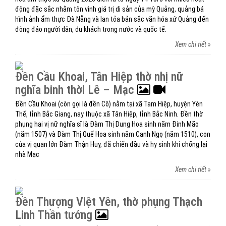
động đặc sắc nhằm tôn vinh giá trị di sản của mỳ Quảng, quảng bá
hình ảnh ẩm thực Đà Nẵng và lan tỏa bản sắc văn hóa xứ Quảng đến
đông đảo người dân, du khách trong nước và quốc tế.
Xem chi tiết »
Đền Cầu Khoai, Tân Hiệp thờ nhị nữ
nghĩa binh thời Lê – Mạc
Đền Cầu Khoai (còn gọi là đền Cô) nằm tại xã Tam Hiệp, huyện Yên
Thế, tỉnh Bắc Giang, nay thuộc xã Tân Hiệp, tỉnh Bắc Ninh. Đền thờ
phụng hai vị nữ nghĩa sĩ là Đàm Thị Dung Hoa sinh năm Đinh Mão
(năm 1507) và Đàm Thị Quế Hoa sinh năm Canh Ngọ (năm 1510), con
của vị quan lớn Đàm Thận Huy, đã chiến đầu và hy sinh khi chống lại
nhà Mạc
Xem chi tiết »
Đền Thượng Việt Yên, thờ phụng Thạch
Linh Thần tướng