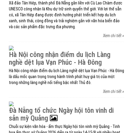
Xã đảo Tân Hiệp, thành phố Đà Nẵng gắn liền với Cù Lao Chàm được
UNESCO công nhận là Khu dự trữ sinh quyển thế giới. Với lợi thế sẵn
có, xã Tân Hiệp đang được định hướng phát triển kết hợp du lịch
xanh, sinh thái, cộng đồng và trải nghiệm gắn với văn hóa biển đảo
và các sản phẩm đặc trưng địa phương.
Xem chi tiết »
Hà Nội công nhận điểm du lịch Làng
nghề dệt lụa Vạn Phúc - Hà Đông
Hà Nội công nhận điểm du lịch Làng nghề dệt lụa Vạn Phúc - Hà Đông
là dấu mốc quan trọng trong hành trình phát huy giá trị của một
trong những làng nghề nổi tiếng bậc nhất Thủ đô.
Xem chi tiết »
Đà Nẵng tổ chức Ngày hội tôn vinh di
sản mỳ Quảng
Chuỗi sự kiện văn hóa - ẩm thực Ngày hội tôn vinh mỳ Quảng - Tinh
hoa ẩm thực xứ Quảng 2026 diễn ra từ ngày 14-15/8 với nhiều hoạt