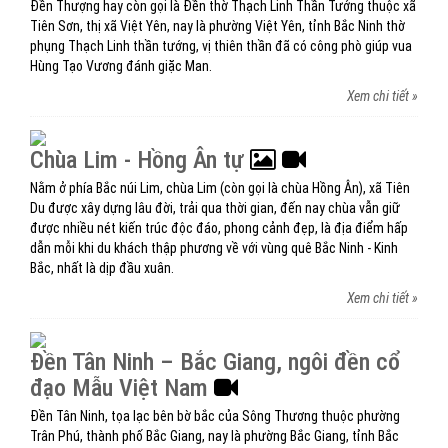
Đền Thượng hay còn gọi là Đền thờ Thạch Linh Thần Tướng thuộc xã
Tiên Sơn, thị xã Việt Yên, nay là phường Việt Yên, tỉnh Bắc Ninh thờ
phụng Thạch Linh thần tướng, vị thiên thần đã có công phò giúp vua
Hùng Tạo Vương đánh giặc Man.
Xem chi tiết »
Chùa Lim - Hồng Ân tự
Nằm ở phía Bắc núi Lim, chùa Lim (còn gọi là chùa Hồng Ân), xã Tiên
Du được xây dựng lâu đời, trải qua thời gian, đến nay chùa vẫn giữ
được nhiều nét kiến trúc độc đáo, phong cảnh đẹp, là địa điểm hấp
dẫn mỗi khi du khách thập phương về với vùng quê Bắc Ninh - Kinh
Bắc, nhất là dịp đầu xuân.
Xem chi tiết »
Đền Tân Ninh – Bắc Giang, ngôi đền cổ
đạo Mẫu Việt Nam
Đền Tân Ninh, tọa lạc bên bờ bắc của Sông Thương thuộc phường
Trân Phú, thành phố Bắc Giang, nay là phường Bắc Giang, tỉnh Bắc