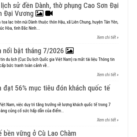
h lịch sử đền Dành, thờ phụng Cao Sơn Đại
h Đại Vương
h tọa lạc trên núi Dành thuộc thôn Hậu, xã Liên Chung, huyện Tân Yên,
úc Hòa, tình Bắc Ninh....
Xem chi tiết »
ch nổi bật tháng 7/2026
in du lịch (Cục Du lịch Quốc gia Việt Nam) ra mắt tài liệu Thông tin
cấp bức tranh toàn cảnh về...
Xem chi tiết »
m đạt 56% mục tiêu đón khách quốc tế
iệt Nam, việc duy trì tăng trưởng về lượng khách quốc tế trong 7
àng củng cố sức hấp dẫn của điểm...
Xem chi tiết »
kế bền vững ở Cù Lao Chàm