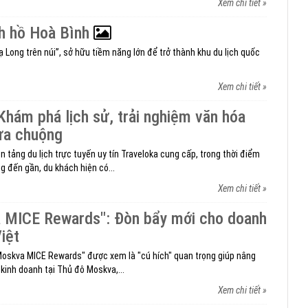
Xem chi tiết »
ch hồ Hoà Bình
 Long trên núi”, sở hữu tiềm năng lớn để trở thành khu du lịch quốc
Xem chi tiết »
 Khám phá lịch sử, trải nghiệm văn hóa
ưa chuộng
n tảng du lịch trực tuyến uy tín Traveloka cung cấp, trong thời điểm
g đến gần, du khách hiện có...
Xem chi tiết »
 MICE Rewards": Đòn bẩy mới cho doanh
iệt
Moskva MICE Rewards" được xem là "cú hích" quan trọng giúp nâng
kinh doanh tại Thủ đô Moskva,...
Xem chi tiết »