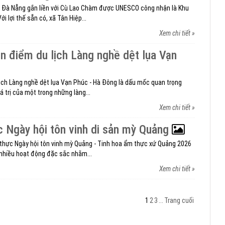
ố Đà Nẵng gắn liền với Cù Lao Chàm được UNESCO công nhận là Khu
ới lợi thế sẵn có, xã Tân Hiệp...
Xem chi tiết »
n điểm du lịch Làng nghề dệt lụa Vạn
ịch Làng nghề dệt lụa Vạn Phúc - Hà Đông là dấu mốc quan trọng
á trị của một trong những làng...
Xem chi tiết »
 Ngày hội tôn vinh di sản mỳ Quảng
 thực Ngày hội tôn vinh mỳ Quảng - Tinh hoa ẩm thực xứ Quảng 2026
 nhiều hoạt động đặc sắc nhằm...
Xem chi tiết »
1
2
3
...
Trang cuối