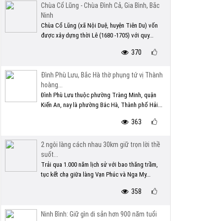
Chùa Cổ Lũng - Chùa Đình Cả, Gia Bình, Bắc
Ninh
Chùa Cổ Lũng (xã Nội Duệ, huyện Tiên Du) vốn
được xây dựng thời Lê (1680 -1705) với quy...
370
Đình Phù Lưu, Bắc Hà thờ phụng tứ vị Thành
hoàng...
Đình Phù Lưu thuộc phường Tràng Minh, quận
Kiến An, nay là phường Bắc Hà, Thành phố Hải...
363
2 ngôi làng cách nhau 30km giữ trọn lời thề
suốt...
Trải qua 1.000 năm lịch sử với bao thăng trầm,
tục kết chạ giữa làng Vạn Phúc và Nga My...
358
Ninh Bình: Giữ gìn di sản hơn 900 năm tuổi