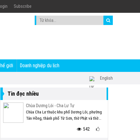
ogin
Subscribe
thế giới
Doanh nghiệp du lịch
English
Tin đọc nhiều
Chùa Dương Lôi - Cha Lư Tự
Chùa Cha Lư thuộc khu phố Dương Lôi, phường
Tân Hồng, thành phố Từ Sơn, thờ Phật và thờ...
542