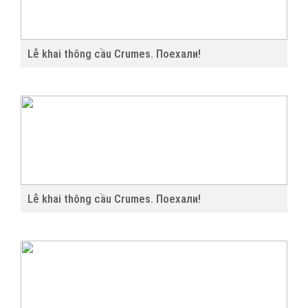
Lễ khai thông cầu Crumes. Поехали!
Lễ khai thông cầu Crumes. Поехали!