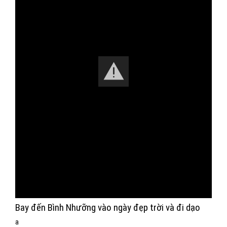
Bay đến Bình Nhưỡng vào ngày đẹp trời và đi dạo
a