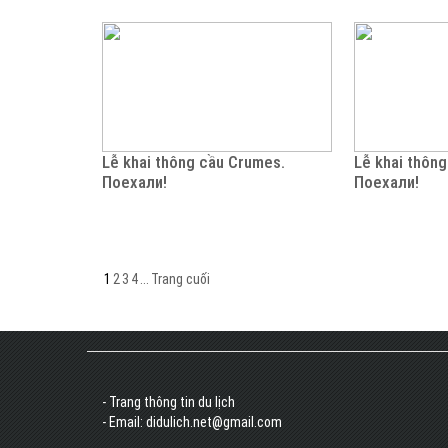
Lễ khai thông cầu Crumes.
Lễ khai thôn
Поехали!
Поехали!
1
2
3
4
...
Trang cuối
- Trang thông tin du lịch
- Email: didulich.net@gmail.com