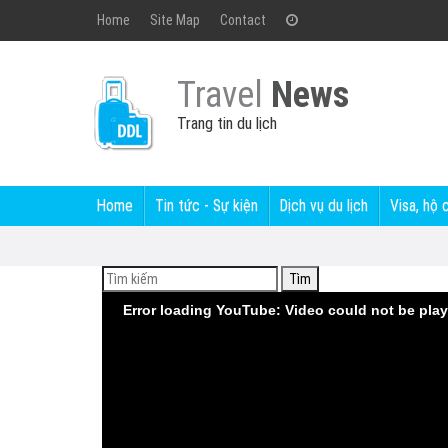
Home
Site Map
Contact
Travel
News
Trang tin du lịch
Home
Tin tức - Sự kiện
Dịch vụ du lịch
Visa, hộ 
Error loading YouTube: Video could not be pla