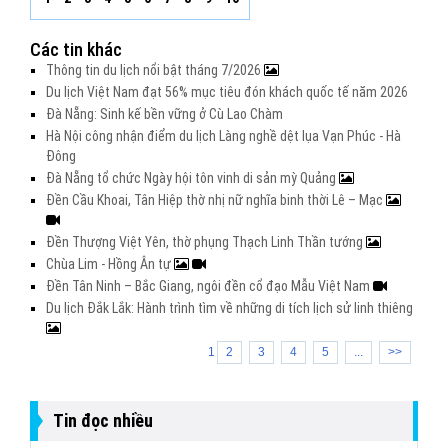
Các tin khác
Thông tin du lịch nổi bật tháng 7/2026
Du lịch Việt Nam đạt 56% mục tiêu đón khách quốc tế năm 2026
Đà Nẵng: Sinh kế bền vững ở Cù Lao Chàm
Hà Nội công nhận điểm du lịch Làng nghề dệt lụa Vạn Phúc - Hà
Đông
Đà Nẵng tổ chức Ngày hội tôn vinh di sản mỳ Quảng
Đền Cầu Khoai, Tân Hiệp thờ nhị nữ nghĩa binh thời Lê – Mạc
Đền Thượng Việt Yên, thờ phụng Thạch Linh Thần tướng
Chùa Lim - Hồng Ân tự
Đền Tân Ninh – Bắc Giang, ngôi đền cổ đạo Mẫu Việt Nam
Du lịch Đắk Lắk: Hành trình tìm về những di tích lịch sử linh thiêng
1
2
3
4
5
...
>>
Tin đọc nhiều