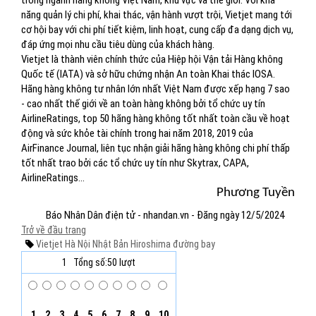
trong ngành hàng không Việt Nam, khu vực và thế giới. Với khả
năng quản lý chi phí, khai thác, vận hành vượt trội, Vietjet mang tới
cơ hội bay với chi phí tiết kiệm, linh hoạt, cung cấp đa dạng dịch vụ,
đáp ứng mọi nhu cầu tiêu dùng của khách hàng.
Vietjet là thành viên chính thức của Hiệp hội Vận tải Hàng không
Quốc tế (IATA) và sở hữu chứng nhận An toàn Khai thác IOSA.
Hãng hàng không tư nhân lớn nhất Việt Nam được xếp hạng 7 sao
- cao nhất thế giới về an toàn hàng không bởi tổ chức uy tín
AirlineRatings, top 50 hãng hàng không tốt nhất toàn cầu về hoạt
động và sức khỏe tài chính trong hai năm 2018, 2019 của
AirFinance Journal, liên tục nhận giải hãng hàng không chi phí thấp
tốt nhất trao bởi các tổ chức uy tín như Skytrax, CAPA,
AirlineRatings...
Phương Tuyền
Báo Nhân Dân điện tử - nhandan.vn - Đăng ngày 12/5/2024
Trở về đầu trang
Vietjet
Hà Nội
Nhật Bản
Hiroshima
đường bay
1
Tổng số:50 lượt
1
2
3
4
5
6
7
8
9
10