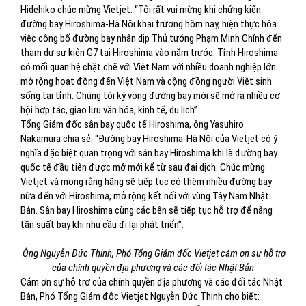
Hidehiko chúc mừng Vietjet: “Tôi rất vui mừng khi chứng kiến
đường bay Hiroshima-Hà Nội khai trương hôm nay, hiện thực hóa
việc công bố đường bay nhân dịp Thủ tướng Phạm Minh Chính đến
tham dự sự kiện G7 tại Hiroshima vào năm trước. Tỉnh Hiroshima
có mối quan hệ chặt chẽ với Việt Nam với nhiều doanh nghiệp lớn
mở rộng hoạt động đến Việt Nam và cộng đồng người Việt sinh
sống tại tỉnh. Chúng tôi kỳ vọng đường bay mới sẽ mở ra nhiều cơ
hội hợp tác, giao lưu văn hóa, kinh tế, du lịch”.
Tổng Giám đốc sân bay quốc tế Hiroshima, ông Yasuhiro
Nakamura chia sẻ: “Đường bay Hiroshima-Hà Nội của Vietjet có ý
nghĩa đặc biệt quan trọng với sân bay Hiroshima khi là đường bay
quốc tế đầu tiên được mở mới kể từ sau đại dịch. Chúc mừng
Vietjet và mong rằng hãng sẽ tiếp tục có thêm nhiều đường bay
nữa đến với Hiroshima, mở rộng kết nối với vùng Tây Nam Nhật
Bản. Sân bay Hiroshima cùng các bên sẽ tiếp tục hỗ trợ để nâng
tần suất bay khi nhu cầu đi lại phát triển”.
Ông Nguyễn Đức Thịnh, Phó Tổng Giám đốc Vietjet cảm ơn sự hỗ trợ
của chính quyền địa phương và các đối tác Nhật Bản
Cảm ơn sự hỗ trợ của chính quyền địa phương và các đối tác Nhật
Bản, Phó Tổng Giám đốc Vietjet Nguyễn Đức Thịnh cho biết: