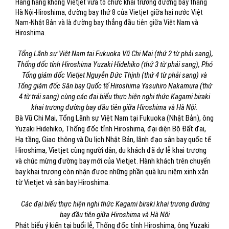
Hãng hàng không Vietjet vừa tổ chức khai trương đường bay thẳng
Hà Nội-Hiroshima, đường bay thứ 8 của Vietjet giữa hai nước Việt
Nam-Nhật Bản và là đường bay thẳng đầu tiên giữa Việt Nam và
Hiroshima.
Tổng Lãnh sự Việt Nam tại Fukuoka Vũ Chi Mai (thứ 2 từ phải sang),
Thống đốc tỉnh Hiroshima Yuzaki Hidehiko (thứ 3 từ phải sang), Phó
Tổng giám đốc Vietjet Nguyễn Đức Thịnh (thứ 4 từ phải sang) và
Tổng giám đốc Sân bay Quốc tế Hiroshima Yasuhiro Nakamura (thứ
4 từ trái sang) cùng các đại biểu thực hiện nghi thức Kagami biraki
khai trương đường bay đầu tiên giữa Hiroshima và Hà Nội.
Bà Vũ Chi Mai, Tổng Lãnh sự Việt Nam tại Fukuoka (Nhật Bản), ông
Yuzaki Hidehiko, Thống đốc tỉnh Hiroshima, đại diện Bộ Đất đai,
Hạ tầng, Giao thông và Du lịch Nhật Bản, lãnh đạo sân bay quốc tế
Hiroshima, Vietjet cùng người dân, du khách đã dự lễ khai trương
và chúc mừng đường bay mới của Vietjet. Hành khách trên chuyến
bay khai trương còn nhận được những phần quà lưu niệm xinh xắn
từ Vietjet và sân bay Hiroshima.
Các đại biểu thực hiện nghi thức Kagami biraki khai trương đường
bay đầu tiên giữa Hiroshima và Hà Nội
Phát biểu ý kiến tại buổi lễ, Thống đốc tỉnh Hiroshima, ông Yuzaki