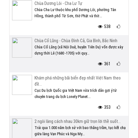
Chùa Dương Lôi - Cha Lư Tự
Chùa Cha Lư thuộc khu phố Dương Lôi, phường Tân
Hồng, thành phố Từ Sơn, thờ Phật và thờ...
538
Chùa Cổ Lũng - Chùa Đình Cả, Gia Bình, Bắc Ninh
Chùa Cổ Lũng (xã Nội Duệ, huyện Tiên Du) vốn được xây
dựng thời Lê (1680 -1705) với quy...
361
Khám phá những bãi biển đẹp nhất Việt Nam theo
đề...
Cục Du lịch Quốc gia Việt Nam vừa trích dẫn gợi ý từ
chuyên trang du lịch Lonely Planet...
353
2 ngôi làng cách nhau 30km giữ trọn lời thề suốt...
Trải qua 1.000 năm lịch sử với bao thăng trầm, tục kết chạ
giữa làng Vạn Phúc và Nga My...