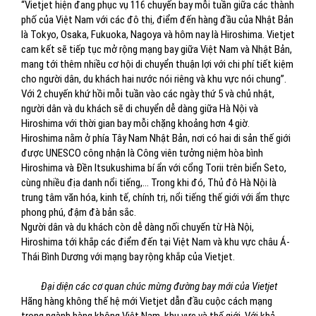
“Vietjet hiện đang phục vụ 116 chuyến bay mỗi tuần giữa các thành
phố của Việt Nam với các đô thị, điểm đến hàng đầu của Nhật Bản
là Tokyo, Osaka, Fukuoka, Nagoya và hôm nay là Hiroshima. Vietjet
cam kết sẽ tiếp tục mở rộng mạng bay giữa Việt Nam và Nhật Bản,
mang tới thêm nhiều cơ hội di chuyển thuận lợi với chi phí tiết kiệm
cho người dân, du khách hai nước nói riêng và khu vực nói chung”.
Với 2 chuyến khứ hồi mỗi tuần vào các ngày thứ 5 và chủ nhật,
người dân và du khách sẽ di chuyển dễ dàng giữa Hà Nội và
Hiroshima với thời gian bay mỗi chặng khoảng hơn 4 giờ.
Hiroshima nằm ở phía Tây Nam Nhật Bản, nơi có hai di sản thế giới
được UNESCO công nhận là Công viên tưởng niệm hòa bình
Hiroshima và Đền Itsukushima bí ẩn với cổng Torii trên biển Seto,
cùng nhiều địa danh nổi tiếng,… Trong khi đó, Thủ đô Hà Nội là
trung tâm văn hóa, kinh tế, chính trị, nổi tiếng thế giới với ẩm thực
phong phú, đậm đà bản sắc.
Người dân và du khách còn dễ dàng nối chuyến từ Hà Nội,
Hiroshima tới khắp các điểm đến tại Việt Nam và khu vực châu Á-
Thái Bình Dương với mạng bay rộng khắp của Vietjet.
Đại diện các cơ quan chúc mừng đường bay mới của Vietjet
Hãng hàng không thế hệ mới Vietjet dẫn đầu cuộc cách mạng