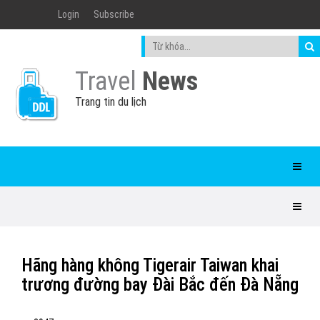
Login
Subscribe
Travel
News
Trang tin du lịch
Hãng hàng không Tigerair Taiwan khai
trương đường bay Đài Bắc đến Đà Nẵng