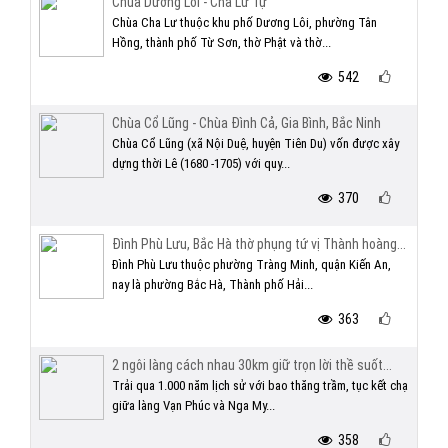
Chùa Dương Lôi - Cha Lư Tự
Chùa Cha Lư thuộc khu phố Dương Lôi, phường Tân
Hồng, thành phố Từ Sơn, thờ Phật và thờ...
542
Chùa Cổ Lũng - Chùa Đình Cả, Gia Bình, Bắc Ninh
Chùa Cổ Lũng (xã Nội Duệ, huyện Tiên Du) vốn được xây
dựng thời Lê (1680 -1705) với quy...
370
Đình Phù Lưu, Bắc Hà thờ phụng tứ vị Thành hoàng...
Đình Phù Lưu thuộc phường Tràng Minh, quận Kiến An,
nay là phường Bắc Hà, Thành phố Hải...
363
2 ngôi làng cách nhau 30km giữ trọn lời thề suốt...
Trải qua 1.000 năm lịch sử với bao thăng trầm, tục kết chạ
giữa làng Vạn Phúc và Nga My...
358