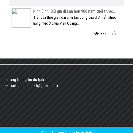
Ninh Bình: Giữ gìn di sản hơn 900 năm tuổi trước...
Trải qua thời gian dài chịu tác động của thời tiết, nhiều
hạng mục ở chùa Viên Quang...
339
- Trang thông tin du lịch
- Email: didulich.net@gmail.com
© 2026 Trang thông tin du lịch