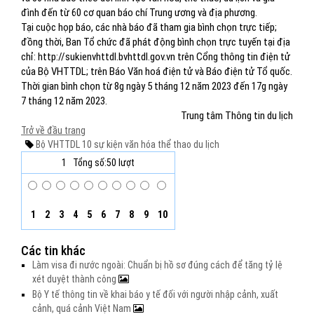
đình đến từ 60 cơ quan báo chí Trung ương và địa phương.
Tại cuộc họp báo, các nhà báo đã tham gia bình chọn trực tiếp;
đồng thời, Ban Tổ chức đã phát động bình chọn trực tuyến tại địa
chỉ: http://sukienvhttdl.bvhttdl.gov.vn trên Cổng thông tin điện tử
của Bộ VHTTDL; trên Báo Văn hoá điện tử và Báo điện tử Tổ quốc.
Thời gian bình chọn từ 8g ngày 5 tháng 12 năm 2023 đến 17g ngày
7 tháng 12 năm 2023.
Trung tâm Thông tin du lịch
Trở về đầu trang
Bộ VHTTDL
10 sự kiện
văn hóa
thể thao
du lịch
1
Tổng số:50 lượt
1
2
3
4
5
6
7
8
9
10
Các tin khác
Làm visa đi nước ngoài: Chuẩn bị hồ sơ đúng cách để tăng tỷ lệ
xét duyệt thành công
Bộ Y tế thông tin về khai báo y tế đối với người nhập cảnh, xuất
cảnh, quá cảnh Việt Nam