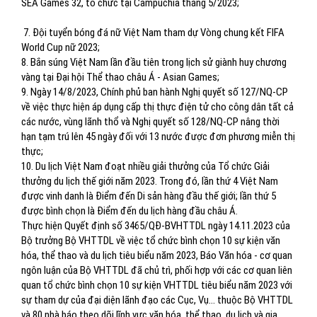
SEA Games 32, tổ chức tại Campuchia tháng 5/2023;
7. Đội tuyển bóng đá nữ Việt Nam tham dự Vòng chung kết FIFA
World Cup nữ 2023;
8. Bắn súng Việt Nam lần đầu tiên trong lịch sử giành huy chương
vàng tại Đại hội Thể thao châu Á - Asian Games;
9. Ngày 14/8/2023, Chính phủ ban hành Nghị quyết số 127/NQ-CP
về việc thực hiện áp dụng cấp thị thực điện tử cho công dân tất cả
các nước, vùng lãnh thổ và Nghị quyết số 128/NQ-CP nâng thời
hạn tạm trú lên 45 ngày đối với 13 nước được đơn phương miễn thị
thực;
10. Du lịch Việt Nam đoạt nhiều giải thưởng của Tổ chức Giải
thưởng du lịch thế giới năm 2023. Trong đó, lần thứ 4 Việt Nam
được vinh danh là Điểm đến Di sản hàng đầu thế giới; lần thứ 5
được bình chọn là Điểm đến du lịch hàng đầu châu Á.
Thực hiện Quyết định số 3465/QĐ-BVHTTDL ngày 14.11.2023 của
Bộ trưởng Bộ VHTTDL về việc tổ chức bình chọn 10 sự kiện văn
hóa, thể thao và du lịch tiêu biểu năm 2023, Báo Văn hóa - cơ quan
ngôn luận của Bộ VHTTDL đã chủ trì, phối hợp với các cơ quan liên
quan tổ chức bình chọn 10 sự kiện VHTTDL tiêu biểu năm 2023 với
sự tham dự của đại diện lãnh đạo các Cục, Vụ… thuộc Bộ VHTTDL
và 80 nhà báo theo dõi lĩnh vực văn hóa, thể thao, du lịch và gia