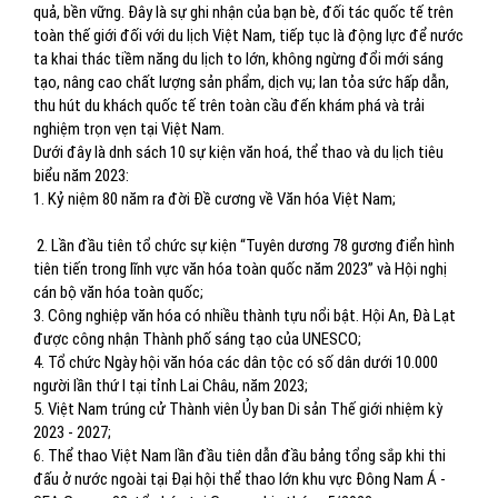
quả, bền vững. Đây là sự ghi nhận của bạn bè, đối tác quốc tế trên
toàn thế giới đối với du lịch Việt Nam, tiếp tục là động lực để nước
ta khai thác tiềm năng du lịch to lớn, không ngừng đổi mới sáng
tạo, nâng cao chất lượng sản phẩm, dịch vụ; lan tỏa sức hấp dẫn,
thu hút du khách quốc tế trên toàn cầu đến khám phá và trải
nghiệm trọn vẹn tại Việt Nam.
Dưới đây là dnh sách 10 sự kiện văn hoá, thể thao và du lịch tiêu
biểu năm 2023:
1. Kỷ niệm 80 năm ra đời Đề cương về Văn hóa Việt Nam;
2. Lần đầu tiên tổ chức sự kiện “Tuyên dương 78 gương điển hình
tiên tiến trong lĩnh vực văn hóa toàn quốc năm 2023” và Hội nghị
cán bộ văn hóa toàn quốc;
3. Công nghiệp văn hóa có nhiều thành tựu nổi bật. Hội An, Đà Lạt
được công nhận Thành phố sáng tạo của UNESCO;
4. Tổ chức Ngày hội văn hóa các dân tộc có số dân dưới 10.000
người lần thứ I tại tỉnh Lai Châu, năm 2023;
5. Việt Nam trúng cử Thành viên Ủy ban Di sản Thế giới nhiệm kỳ
2023 - 2027;
6. Thể thao Việt Nam lần đầu tiên dẫn đầu bảng tổng sắp khi thi
đấu ở nước ngoài tại Đại hội thể thao lớn khu vực Đông Nam Á -