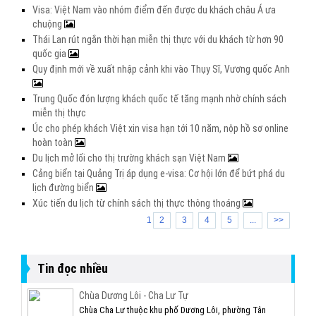
Visa: Việt Nam vào nhóm điểm đến được du khách châu Á ưa
chuộng
Thái Lan rút ngắn thời hạn miễn thị thực với du khách từ hơn 90
quốc gia
Quy định mới về xuất nhập cảnh khi vào Thụy Sĩ, Vương quốc Anh
Trung Quốc đón lượng khách quốc tế tăng mạnh nhờ chính sách
miễn thị thực
Úc cho phép khách Việt xin visa hạn tới 10 năm, nộp hồ sơ online
hoàn toàn
Du lịch mở lối cho thị trường khách sạn Việt Nam
Cảng biển tại Quảng Trị áp dụng e-visa: Cơ hội lớn để bứt phá du
lịch đường biển
Xúc tiến du lịch từ chính sách thị thực thông thoáng
1
2
3
4
5
...
>>
Tin đọc nhiều
Chùa Dương Lôi - Cha Lư Tự
Chùa Cha Lư thuộc khu phố Dương Lôi, phường Tân