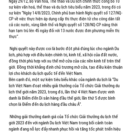
Ngày 29/12, Bộ Văn hóa, Thể thao và Du lịch chính thức công bố 10
sự kiện văn hoá, thể thao và du lịch tiêu biểu năm 2023, trong đó có
sự kiện “Ngày 14/8/2023, Chính phủ ban hành Nghị quyết số 127/NQ-
CP về việc thực hiện áp dụng cấp thị thực điện tử cho công dân tất
cả các nước, vùng lãnh thổ và Nghị quyết số 128/NQ-CP nâng thời
hạn tạm trú lên 45 ngày đối với 13 nước được đơn phương miễn thị
thực”.
Nghị quyết này được coi là bước đột phá đúng lúc cho ngành Du
lịch, phù hợp với điều kiện chính trị, kinh tế, xã hội của đất nước,
đồng thời phù hợp với xu thế mở cửa của các nền kinh tế trên thế
giới. Đồng thời khẳng định chủ trương mở cửa, tạo điều kiện thuận
lợi cho khách du lịch quốc tế đến Việt Nam.
Bên cạnh đó, một sự kiện tiêu biểu khác của ngành du lịch là “Du
lịch Việt Nam đoạt nhiều giải thưởng của Tổ chức Giải thưởng du
lịch thế giới năm 2023, trong đó, lần thứ 4 Việt Nam được vinh
danh là Điểm đến Di sản hàng đầu thế giới; lần thứ 5 được bình
chọn là Điểm đến du lịch hàng đầu châu Á”.
Những giải thưởng danh giá của Tổ chức Giải thưởng du lịch thế
giới 2023 đến với ngành Du lịch Việt Nam trong bối cảnh toàn
ngành đang nỗ lực đẩy nhanh phục hồi và tăng tốc phát triển hiệu