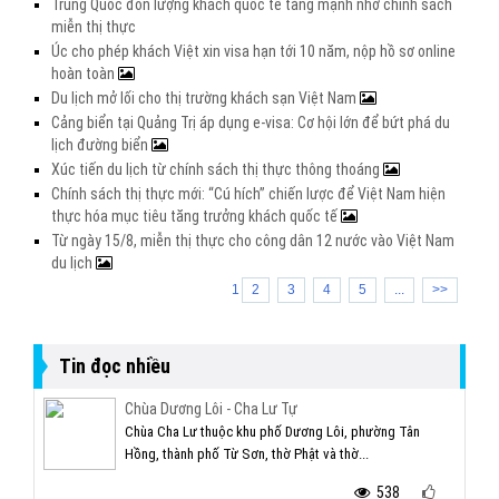
Trung Quốc đón lượng khách quốc tế tăng mạnh nhờ chính sách
miễn thị thực
Úc cho phép khách Việt xin visa hạn tới 10 năm, nộp hồ sơ online
hoàn toàn
Du lịch mở lối cho thị trường khách sạn Việt Nam
Cảng biển tại Quảng Trị áp dụng e-visa: Cơ hội lớn để bứt phá du
lịch đường biển
Xúc tiến du lịch từ chính sách thị thực thông thoáng
Chính sách thị thực mới: “Cú hích” chiến lược để Việt Nam hiện
thực hóa mục tiêu tăng trưởng khách quốc tế
Từ ngày 15/8, miễn thị thực cho công dân 12 nước vào Việt Nam
du lịch
1
2
3
4
5
...
>>
Tin đọc nhiều
Chùa Dương Lôi - Cha Lư Tự
Chùa Cha Lư thuộc khu phố Dương Lôi, phường Tân
Hồng, thành phố Từ Sơn, thờ Phật và thờ...
538