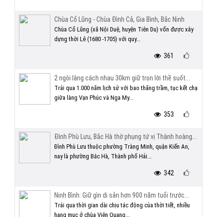
Chùa Cổ Lũng - Chùa Đình Cả, Gia Bình, Bắc Ninh
Chùa Cổ Lũng (xã Nội Duệ, huyện Tiên Du) vốn được xây
dựng thời Lê (1680 -1705) với quy...
361
2 ngôi làng cách nhau 30km giữ trọn lời thề suốt...
Trải qua 1.000 năm lịch sử với bao thăng trầm, tục kết chạ
giữa làng Vạn Phúc và Nga My...
353
Đình Phù Lưu, Bắc Hà thờ phụng tứ vị Thành hoàng...
Đình Phù Lưu thuộc phường Tràng Minh, quận Kiến An,
nay là phường Bắc Hà, Thành phố Hải...
342
Ninh Bình: Giữ gìn di sản hơn 900 năm tuổi trước...
Trải qua thời gian dài chịu tác động của thời tiết, nhiều
hạng mục ở chùa Viên Quang...