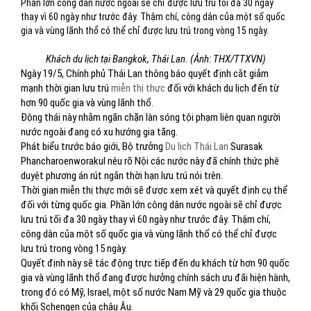
Phần lớn công dân nước ngoài sẽ chỉ được lưu trú tối đa 30 ngày
thay vì 60 ngày như trước đây. Thậm chí, công dân của một số quốc
gia và vùng lãnh thổ có thể chỉ được lưu trú trong vòng 15 ngày.
Khách du lịch tại Bangkok, Thái Lan. (Ảnh: THX/TTXVN)
Ngày 19/5, Chính phủ Thái Lan thông báo quyết định cắt giảm
mạnh thời gian lưu trú
miễn thị thực
đối với khách du lịch đến từ
hơn 90 quốc gia và vùng lãnh thổ.
Động thái này nhằm ngăn chặn làn sóng tội phạm liên quan người
nước ngoài đang có xu hướng gia tăng.
Phát biểu trước báo giới, Bộ trưởng
Du lịch Thái Lan
Surasak
Phancharoenworakul nêu rõ Nội các nước này đã chính thức phê
duyệt phương án rút ngắn thời hạn lưu trú nói trên.
Thời gian miễn thị thực mới sẽ được xem xét và quyết định cụ thể
đối với từng quốc gia. Phần lớn công dân nước ngoài sẽ chỉ được
lưu trú tối đa 30 ngày thay vì 60 ngày như trước đây. Thậm chí,
công dân của một số quốc gia và vùng lãnh thổ có thể chỉ được
lưu trú trong vòng 15 ngày.
Quyết định này sẽ tác động trực tiếp đến du khách từ hơn 90 quốc
gia và vùng lãnh thổ đang được hưởng chính sách ưu đãi hiện hành,
trong đó có Mỹ, Israel, một số nước Nam Mỹ và 29 quốc gia thuộc
khối Schengen của châu Âu.