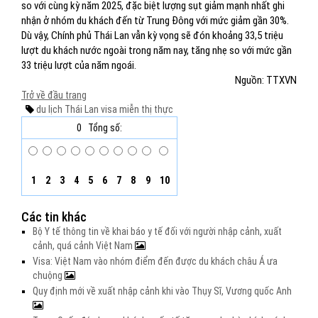
so với cùng kỳ năm 2025, đặc biệt lượng sụt giảm mạnh nhất ghi
nhận ở nhóm du khách đến từ Trung Đông với mức giảm gần 30%.
Dù vậy, Chính phủ Thái Lan vẫn kỳ vọng sẽ đón khoảng 33,5 triệu
lượt du khách nước ngoài trong năm nay, tăng nhẹ so với mức gần
33 triệu lượt của năm ngoái.
Nguồn: TTXVN
Trở về đầu trang
du lịch Thái Lan
visa
miễn thị thực
0
Tổng số:
1
2
3
4
5
6
7
8
9
10
Các tin khác
Bộ Y tế thông tin về khai báo y tế đối với người nhập cảnh, xuất
cảnh, quá cảnh Việt Nam
Visa: Việt Nam vào nhóm điểm đến được du khách châu Á ưa
chuộng
Quy định mới về xuất nhập cảnh khi vào Thụy Sĩ, Vương quốc Anh