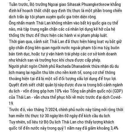
Tuần trước, Bộ trưởng Ngoại giao Sihasak Phuangketkeow khẳng
định kế hoạch thắt chặt quy định thị thực là một phần trong chiến
dịch trấn áp tội phạm xuyên quốc gia trên diện rộng.
Ông nhấn mạnh Thái Lan không nhắm vào bất kỳ quốc gia cụ thể
nào, mà tập trung ngăn chặn các cá nhân lợi dụng kẽ hở của hệ
thống thị thực để thực hiện các hành vi vi phạm pháp luật.
Thời gian qua, cảnh sát Thái Lan đã thực hiện hàng loạt vụ bắt giữ
gây chấn động liên quan người nước ngoài phạm tội ma túy, buôn
bán tình dục, hoặc tự ý vận hành trái phép các cơ sở kinh doanh
như khách sạn và trường học khi chưa được cấp phép.
Người phát ngôn Chính phủ Rachada Dhanadirek thừa nhận dù du
lịch mang lại nguồn thu lớn cho nền kinh tế, song cơ chế thông
thoáng hiện tại đã bị một số đối tượng xấu lợi dụng để trục lợi.
Quyết định siết chặt quản lý này được đưa ra trong bối cảnh ngành
du lịch - vốn đóng góp hơn 10% vào Tổng sản phẩm quốc nội (GDP)
của Thái Lan - vẫn chưa thể phục hồi về mức trước đại dịch Covid-
19.
Trước đó, vào tháng 7/2024, chính phủ nước này từng nới rộng thời
hạn miễn thị thực từ 30 ngày lên 60 ngày để kích cầu du lịch.
Tuy nhiên, số liệu từ Bộ Du lịch Thái Lan cho thấy lượng khách
quốc tế đến nước này trong quý 1 năm nay đã giảm khoảng 3,4%