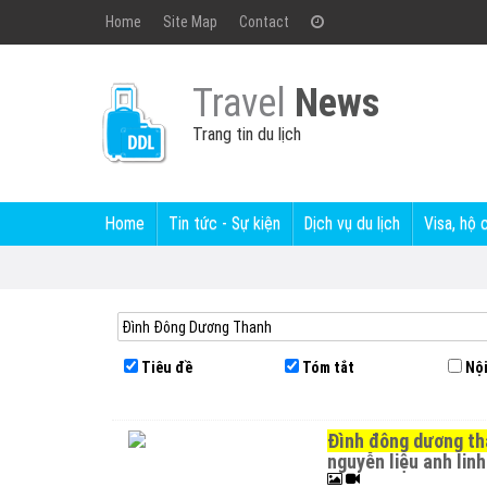
Home
Site Map
Contact
Travel
News
Trang tin du lịch
Home
Tin tức - Sự kiện
Dịch vụ du lịch
Visa, hộ 
Tiêu đề
Tóm tắt
Nội
đình đông dương t
nguyễn liệu anh linh