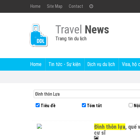
Home
Site Map
Contact
Travel
News
Trang tin du lịch
Home
Tin tức - Sự kiện
Dịch vụ du lịch
Visa, hộ 
Tiêu đề
Tóm tắt
Nội
đình thôn lựa
, quế 
cư sĩ