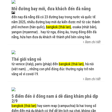
mở đường bay mới, đưa khách đến đà nẵng
đến nay đà nẵng đã có 23 đường bay trong nước và quốc tế.
năm 2025, nhiều đường bay mới dự kiến được mở từ các thành
phố incheon (hàn quốc),
bangkok (thái lan)
, osaka (nhật bản),
yangon (myanmar)... hay từ nga, đông âu, trung đông đến đà
nẵng, hứa hẹn đưa du khách về thành phố bên sông hàn.
Xem chi tiết
thế giới vắng vẻ
từ venice (italy), paris (pháp) đến
bangkok (thái lan)
, hà nội
(việt nam)..., những con phố đông đúc thường ngày trở nên
vắng vẻ vì covid-19.
Xem chi tiết
5 điểm đến ở đông nam á dễ dàng khám phá dịp
2/9
bangkok (thái lan)
hay siem reap (campuchia) là hai trong số
điểm đến mà du khách có thể dễ lên lịch vui chơi, không cần