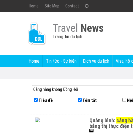
Home
Site Map
Contact
Travel
News
Trang tin du lịch
Home
Tin tức - Sự kiện
Dịch vụ du lịch
Visa, hộ 
Tiêu đề
Tóm tắt
Nội
quảng bình:
cảng hà
bằng thị thực điện 