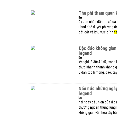
thu phí tham quan
ủy ban nhân dân thị xã s
ubnd phê duyệt phương án
cát cát và khu vực đỉnh
f
độc đáo không gian
legend
kỳ nghỉ lễ 30/4-1/5, trong
thức khánh thành không gi
5 dân tộc h'mong, dao, tày,
náo nức những ngày
legend
hai ngày đầu tiên của dịp
thưởng ngoạn thung lũng 
không gian văn hóa tây bắ