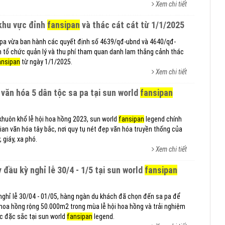
Xem chi tiết
 khu vực đỉnh
fansipan
và thác cát cát từ 1/1/2025
a pa vừa ban hành các quyết định số 4639/qđ-ubnd và 4640/qđ-
 tổ chức quản lý và thu phí tham quan danh lam thắng cảnh thác
ansipan
từ ngày 1/1/2025.
Xem chi tiết
 văn hóa 5 dân tộc sa pa tại sun world
fansipan
 khuôn khổ lễ hội hoa hồng 2023, sun world
fansipan
legend chính
an văn hóa tây bắc, nơi quy tụ nét đẹp văn hóa truyền thống của
 giáy, xa phó.
Xem chi tiết
 đầu kỳ nghỉ lễ 30/4 - 1/5 tại sun world
fansipan
 nghỉ lễ 30/04 - 01/05, hàng ngàn du khách đã chọn đến sa pa để
hoa hồng rộng 50.000m2 trong mùa lễ hội hoa hồng và trải nghiệm
c đặc sắc tại sun world
fansipan
legend.