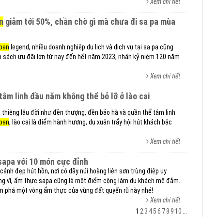
Xem chi tiết
n
giảm tới 50%, chần chờ gì mà chưa đi sa pa mùa
pan
legend, nhiều doanh nghiệp du lịch và dịch vụ tại sa pa cũng
 sách ưu đãi lớn từ nay đến hết năm 2023, nhân kỷ niệm 120 năm
Xem chi tiết
 tâm linh đầu năm không thể bỏ lỡ ở lào cai
h thiêng lâu đời như đền thượng, đền bảo hà và quần thể tâm linh
pan
, lào cai là điểm hành hương, du xuân trẩy hội hút khách bậc
Xem chi tiết
sapa với 10 món cực đỉnh
cảnh đẹp hút hồn, nơi có dãy núi hoàng liên sơn trùng điệp uy
g vĩ, ẩm thực sapa cũng là một điểm cộng làm du khách mê đắm.
ám phá một vòng ẩm thực của vùng đất quyến rũ này nhé!
Xem chi tiết
1
2
3
4
5
6
7
8
9
10
...