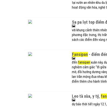
tại vườn an nhiên-khu du l
hoạt động văn hóa, nghệ t
sa pa lọt top điểm
với khung cảnh thiên nhi
phương đặc trưng, thị trấn
sách các điểm đến vùng nú
fansipan
- điểm đến
đến
fansipan
xuân này, du
nghiệm cảm giác “đi giữa
mờ, đồi hướng dương vàng r
lan trần mộng đua nhau kh
điểm thêm cho hành trìn
leo tà xùa, y tý,
fan
dự báo thời tiết ngày 12.1,