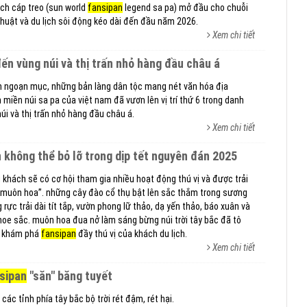
ịch cáp treo (sun world
fansipan
legend sa pa) mở đầu cho chuỗi
huật và du lịch sôi động kéo dài đến đầu năm 2026.
Xem chi tiết
 đến vùng núi và thị trấn nhỏ hàng đầu châu á
ên ngoạn mục, những bản làng dân tộc mang nét văn hóa địa
 miền núi sa pa của việt nam đã vươn lên vị trí thứ 6 trong danh
i và thị trấn nhỏ hàng đầu châu á.
Xem chi tiết
 không thể bỏ lỡ trong dịp tết nguyên đán 2025
 khách sẽ có cơ hội tham gia nhiều hoạt động thú vị và được trải
 muôn hoa”. những cây đào cổ thụ bật lên sắc thắm trong sương
ực trải dài tít tắp, vườn phong lữ thảo, dạ yến thảo, báo xuân và
oe sắc. muôn hoa đua nở làm sáng bừng núi trời tây bắc đã tô
h khám phá
fansipan
đầy thú vị của khách du lịch.
Xem chi tiết
sipan
"săn" băng tuyết
 các tỉnh phía tây bắc bộ trời rét đậm, rét hại.