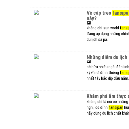
vé cáp treo
fansipa
này?
không chỉ sun world
fansi
đang áp dụng những chính
du lịch sa pa.
những điểm du lịch
sở hữu nhiều ngôi đền lin
kỳ vĩ nơi đỉnh thiêng
fansi
nhất tây bắc dịp đầu năm.
khám phá ẩm thực 
không chỉ là nơi có những 
nghi, có đỉnh
fansipan
hùn
hãy cùng du lịch chất kh