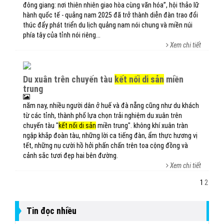
đông giang: nơi thiên nhiên giao hòa cùng văn hóa”, hội thảo lữ
hành quốc tế - quảng nam 2025 đã trở thành diễn đàn trao đổi
thúc đẩy phát triển du lịch quảng nam nói chung và miền núi
phía tây của tỉnh nói riêng...
Xem chi tiết
du xuân trên chuyến tàu
kết nối di sản
miền
trung
năm nay, nhiều người dân ở huế và đà nẵng cũng như du khách
từ các tỉnh, thành phố lựa chọn trải nghiệm du xuân trên
chuyến tàu "
kết nối di sản
miền trung". không khí xuân tràn
ngập khắp đoàn tàu, những lời ca tiếng đàn, ẩm thực hương vị
tết, những nụ cười hồ hởi phấn chấn trên toa cộng đồng và
cảnh sắc tươi đẹp hai bên đường.
Xem chi tiết
1
2
Tin đọc nhiều