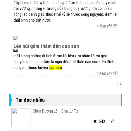
đây là nơi thờ 2 vị thành hoàng là đức thánh cao sơn, quý minh
đại vương, những vị tướng của hùng duệ vương, đã có nhiều
công lao đánh giặc thục (thế kỷ iii- trước công nguyên), đem lại
thái bình cho đất nước
Xem chi tiết
lên núi gốm thăm đền cao sơn
một trong những di tích được tài liệu xưa nhắc tới và giới
chuyên môn quan tâm là ngôi đền thờ thần cao sơn trên đỉnh
núi gốm thuộc huyện
lục nam
.
Xem chi tiết
1
2
Tin đọc nhiều
Chùa Dương Lôi - Cha Lư Tự
543