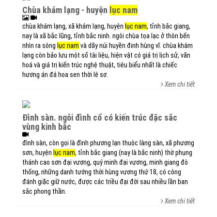
chùa khám lạng - huyện
lục nam
chùa khám lạng, xã khám lạng, huyện
lục nam
, tỉnh bắc giang,
nay là xã bắc lũng, tỉnh bắc ninh. ngôi chùa tọa lạc ở thôn bến
nhìn ra sông
lục nam
và dãy núi huyền đinh hùng vĩ. chùa khám
lạng còn bảo lưu một số tài liệu, hiện vật có giá trị lịch sử, văn
hoá và giá trị kiến trúc nghệ thuật, tiêu biểu nhất là chiếc
hương án đá hoa sen thời lê sơ.
Xem chi tiết
đình sàn. ngôi đình cổ có kiến trúc đặc sắc
vùng kinh bắc
đình sàn, còn gọi là đình phương lạn thuộc làng sàn, xã phương
sơn, huyện
lục nam
, tỉnh bắc giang (nay là bắc ninh) thờ phụng
thánh cao sơn đại vương, quý minh đại vương, minh giang đô
thống, những danh tướng thời hùng vương thứ 18, có công
đánh giặc giữ nước, được các triều đại đời sau nhiều lần ban
sắc phong thần.
Xem chi tiết