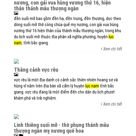
nương, con gái vua hùng vương thứ 16, hiện
thân thánh mẫu thượng ngàn
đền suối mỡ bao gồm đền hạ, đền trung, đền thượng, dọc theo
dòng suối mỡ thờ công chúa quế mỵ nương, con gái vua hùng
vương thứ 16 hiện thân của thánh mẫu thượng ngàn; trong khu
du lịch suối mỡ thuộc địa phận xã nghĩa phượng, huyện
lục
nam
, tỉnh bắc giang.
Xem chi tiết
thắng cảnh vực rêu
vực rêu là một địa danh có cảnh sắc thiên nhiên hoang sơ và
hùng vĩ nằm trên địa bàn xã cẩm lý huyện
lục nam
tỉnh bắc
giang. vực rêu đang là một điểm đến cho dân du lịch phượt
khám phá và trải nghiệm.
Xem chi tiết
linh thiêng suối mỡ - thờ phụng thánh mẫu
thượng ngàn mỵ nương quế hoa