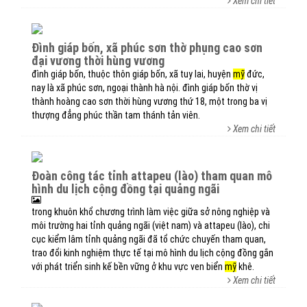
Xem chi tiết
đình giáp bốn, xã phúc sơn thờ phụng cao sơn
đại vương thời hùng vương
đình giáp bốn, thuộc thôn giáp bốn, xã tuy lai, huyện
mỹ
đức,
nay là xã phúc sơn, ngoại thành hà nội. đình giáp bốn thờ vị
thành hoàng cao sơn thời hùng vương thứ 18, một trong ba vị
thượng đẳng phúc thần tam thánh tản viên.
Xem chi tiết
đoàn công tác tỉnh attapeu (lào) tham quan mô
hình du lịch cộng đồng tại quảng ngãi
trong khuôn khổ chương trình làm việc giữa sở nông nghiệp và
môi trường hai tỉnh quảng ngãi (việt nam) và attapeu (lào), chi
cục kiểm lâm tỉnh quảng ngãi đã tổ chức chuyến tham quan,
trao đổi kinh nghiệm thực tế tại mô hình du lịch cộng đồng gắn
với phát triển sinh kế bền vững ở khu vực ven biển
mỹ
khê.
Xem chi tiết