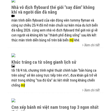
nhà vô địch flyboard thế giới "say đắm" không
khí và người dân đà nẵng
màn trình diễn flyboard của vận động viên tommy flyman và
cộng sự chiều 25/4 đã mở màn chuỗi sự kiện mùa du lịch biển
đà nẵng 2026. cùng xem nhà vô địch flyboard thế giới nói gì về
con người và không khí tại "thành phố đáng sống" sau khi kết
thúc màn trình diễn bùng nổ trên bãi biển
mỹ
khê.
Xem chi tiết
khúc tráng ca từ sông gianh lịch sử
tối 18/4 tới, chương trình nghệ thuật chính luận “bản hùng ca
trên sông” sẽ lên sóng trực tiếp trên vtv1, đưa khán giả trở về
một trong những “tọa độ lửa” ác liệt nhất trong kháng chiến
chống
mỹ
.
Xem chi tiết
cnn xếp bánh mì việt nam trong top 3 ngon nhất