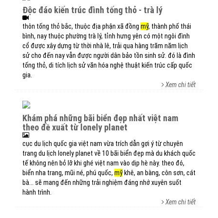
độc đáo kiến trúc đình tống thỏ - trà lý
thôn tống thỏ bắc, thuộc địa phận xã đồng
mỹ
, thành phố thái
bình, nay thuộc phường trà lý, tỉnh hưng yên có một ngôi đình
cổ được xây dựng từ thời nhà lê, trải qua hàng trăm năm lịch
sử cho đến nay vẫn được người dân bảo tồn sinh sử. đó là đình
tống thỏ, di tích lịch sử văn hóa nghệ thuật kiến trúc cấp quốc
gia.
Xem chi tiết
khám phá những bãi biển đẹp nhất việt nam
theo đề xuất từ lonely planet
cục du lịch quốc gia việt nam vừa trích dẫn gợi ý từ chuyên
trang du lịch lonely planet về 10 bãi biển đẹp mà du khách quốc
tế không nên bỏ lỡ khi ghé việt nam vào dịp hè này. theo đó,
biển nha trang, mũi né, phú quốc,
mỹ
khê, an bàng, côn sơn, cát
bà... sẽ mang đến những trải nghiệm đáng nhớ xuyên suốt
hành trình.
Xem chi tiết