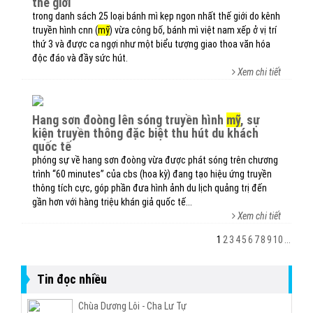
thế giới
trong danh sách 25 loại bánh mì kẹp ngon nhất thế giới do kênh
truyền hình cnn (
mỹ
) vừa công bố, bánh mì việt nam xếp ở vị trí
thứ 3 và được ca ngợi như một biểu tượng giao thoa văn hóa
độc đáo và đầy sức hút.
Xem chi tiết
hang sơn đoòng lên sóng truyền hình
mỹ
, sự
kiện truyền thông đặc biệt thu hút du khách
quốc tế
phóng sự về hang sơn đoòng vừa được phát sóng trên chương
trình “60 minutes” của cbs (hoa kỳ) đang tạo hiệu ứng truyền
thông tích cực, góp phần đưa hình ảnh du lịch quảng trị đến
gần hơn với hàng triệu khán giả quốc tế...
Xem chi tiết
1
2
3
4
5
6
7
8
9
10
...
Tin đọc nhiều
Chùa Dương Lôi - Cha Lư Tự