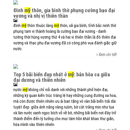
đình
mỹ
thôn, gia bình thờ phụng cường bạo đại
vương và nhị vị thiên thần
đình
mỹ
thôn thuộc làng
mỹ
thôn, xã gia bình, tỉnh bắc ninh thờ
phụng tam vị thành hoàng là cường bạo đại vương - danh
tướng thời hùng vương thứ 4 và hai vị thiên thần là đô thiên đại
vương và thạc phụ đại vương đã có công phò vua đánh giặc giữ
nước.
Xem chi tiết
top 5 bãi biển đẹp nhất ở
mỹ
: bản hòa ca giữa
đại dương và thiên nhiên
nước
mỹ
không chỉ nổi danh với những thành phố hiện đại,
những kỳ quan kiến trúc tráng lệ hay những cung đường xa hoa,
mà còn được thiên nhiên ưu ái ban tặng vô vàn bãi biển trải dài
tuyệt đẹp. giữa ánh nắng vàng ruộm, bờ cát trắng mịn như lụa
và làn nước xanh ngọc bích vỗ về bờ, những bãi biển nơi đây trở
thành điểm đến lý tưởng cho mọi tâm hồn khát khao thư giãn,
hòa mình vào thiên nhiên.