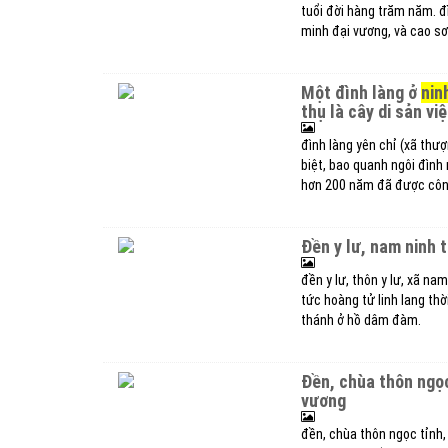
tuổi đời hàng trăm năm. đ
minh đại vương, và cao s
một đình làng ở
nin
thụ là cây di sản vi
đình làng yên chỉ (xã thư
biệt, bao quanh ngôi đình 
hơn 200 năm đã được công
đền y lư, nam ninh
đền y lư, thôn y lư, xã na
tức hoàng tử linh lang th
thánh ở hồ dâm đàm.
đền, chùa thôn ngọc tỉnh, thờ phụng linh lang đại vương và an dương
vương
đền, chùa thôn ngọc tỉnh,