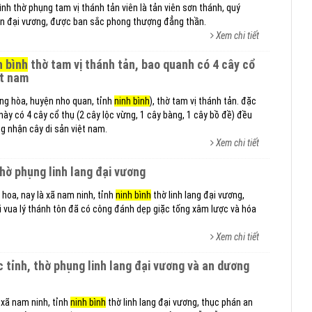
ình thờ phụng tam vị thánh tản viên là tản viên sơn thánh, quý
ơn đại vương, được ban sắc phong thượng đẳng thần.
Xem chi tiết
h bình
thờ tam vị thánh tản, bao quanh có 4 cây cổ
ệt nam
ợng hòa, huyện nho quan, tỉnh
ninh bình
), thờ tam vị thánh tản. đặc
này có 4 cây cổ thụ (2 cây lộc vừng, 1 cây bàng, 1 cây bồ đề) đều
 nhận cây di sản việt nam.
Xem chi tiết
 thờ phụng linh lang đại vương
m hoa, nay là xã nam ninh, tỉnh
ninh bình
thờ linh lang đại vương,
ời vua lý thánh tôn đã có công đánh dẹp giặc tống xâm lược và hóa
Xem chi tiết
 xã nam ninh, tỉnh
ninh bình
thờ linh lang đại vương, thục phán an