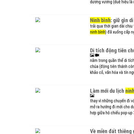
dương vương (duệ hiệu là 
ninh bình
: giữ gìn 
trải qua thời gian dài chị
ninh bình
) đã xuống cấp n
di tích động tiên ch
nằm trong quần thể di tíc
chúa (động tiên thánh công 
khảo cổ, văn hóa và tín n
làm mới du lịch
nin
thay vì những chuyến đi vộ
mở ra hướng đi mới cho du
hợp giữa hộ chiếu pop-up 
về miền đất thiêng 