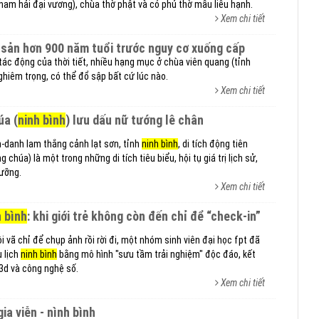
nam hải đại vương), chùa thờ phật và có phủ thờ mẫu liễu hạnh.
Xem chi tiết
di sản hơn 900 năm tuổi trước nguy cơ xuống cấp
u tác động của thời tiết, nhiều hạng mục ở chùa viên quang (tỉnh
ghiêm trọng, có thể đổ sập bất cứ lúc nào.
Xem chi tiết
úa (
ninh bình
) lưu dấu nữ tướng lê chân
h-danh lam thắng cảnh lạt sơn, tỉnh
ninh bình
, di tích động tiên
chúa) là một trong những di tích tiêu biểu, hội tụ giá trị lịch sử,
gưỡng.
Xem chi tiết
h bình
: khi giới trẻ không còn đến chỉ để “check-in”
i vã chỉ để chụp ảnh rồi rời đi, một nhóm sinh viên đại học fpt đã
 lịch
ninh bình
bằng mô hình "sưu tầm trải nghiệm" độc đáo, kết
3d và công nghệ số.
Xem chi tiết
gia viễn - nình bình