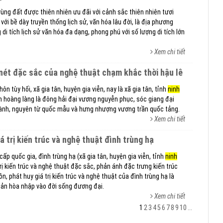
vùng đất được thiên nhiên ưu đãi với cảnh sắc thiên nhiên tươi
với bề dày truyền thống lịch sử, văn hóa lâu đời, là địa phương
di tích lịch sử văn hóa đa dạng, phong phú với số lượng di tích lớn
Xem chi tiết
 nét đặc sắc của nghệ thuật chạm khắc thời hậu lê
n tùy hối, xã gia tân, huyện gia viễn, nay là xã gia tân, tỉnh
ninh
h hoàng làng là đông hải đại vương nguyễn phục, sóc giang đại
thành, nguyên từ quốc mẫu và hưng nhượng vương trần quốc tảng.
Xem chi tiết
iá trị kiến trúc và nghệ thuật đình trùng hạ
cấp quốc gia, đình trùng hạ (xã gia tân, huyện gia viễn, tỉnh
ninh
 trị kiến trúc và nghệ thuật đặc sắc, phản ánh đặc trưng kiến trúc
tồn, phát huy giá trị kiến trúc và nghệ thuật của đình trùng hạ là
ản hòa nhập vào đời sống đương đại.
Xem chi tiết
1
2
3
4
5
6
7
8
9
10
...