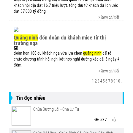
khách nội địa đạt 16,7 triệu lượt. tổng thu từ khách du lịch ước
đạt 57.000 tỷ đồng.
Xem chi tiết
quảng ninh
đón đoàn du khách mice từ thị
trường nga
đoàn hơn 100 du khách nga vừa lựa chọn
quảng ninh
để tổ
chức chương trình hội nghị kết hợp nghỉ dưỡng kéo dài 5 ngày 4
đêm.
Xem chi tiết
1
2
3
4
5
6
7
8
9
10
...
Tin đọc nhiều
Chùa Dương Lôi - Cha Lư Tự
537