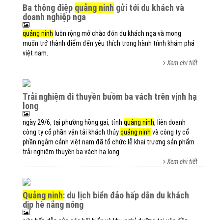
ba thông điệp
quảng ninh
gửi tới du khách và
doanh nghiệp nga
quảng ninh
luôn rộng mở chào đón du khách nga và mong
muốn trở thành điểm đến yêu thích trong hành trình khám phá
việt nam.
Xem chi tiết
trải nghiệm đi thuyền buồm ba vách trên vịnh hạ
long
ngày 29/6, tại phường hồng gai, tỉnh
quảng ninh
, liên doanh
công ty cổ phần vận tải khách thủy
quảng ninh
và công ty cổ
phần ngắm cảnh việt nam đã tổ chức lễ khai trương sản phẩm
trải nghiệm thuyền ba vách hạ long.
Xem chi tiết
quảng ninh
: du lịch biển đảo hấp dẫn du khách
dịp hè nắng nóng