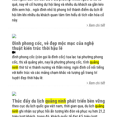
quê, nay về cố hương dự hội làng và nhiều du khách xa gần kéo
đến xem hội… ngôi đình nhỏ lộ phong trở thành điểm du lịch lễ
hội lớn khi nhiều du khách quan tâm tìm hiểu di tích văn hóa cổ
này.
Xem chi tiết
đình phong cốc, vẻ đẹp mộc mạc của nghệ
thuật kiến trúc thời hậu lê
đình phong cốc (còn gọi là đình cốc) tọa lạc tại phường phong
cốc, thị xã quảng yên, nay là phường phong cốc, tỉnh
quảng
ninh
thờ tứ vị thánh nương và thần nông. ngôi đình cổ nổi tiếng
với kiến trúc và các mảng chạm khắc và tượng gỗ trang trí
tuyệt đẹp thời hậu lê.
Xem chi tiết
thúc đẩy du lịch
quảng ninh
phát triển bền vững
theo cục du lịch quốc gia việt nam, thời gian qua, du lịch
quảng
ninh
ghi nhận sự phục hồi ấn tượng khi đón và phục vụ hơn 21,2
triệu lượt khách, trong đó, khách quốc tế đạt 4,5 triệu lượt,