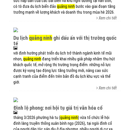
sức hấp dẫn của các bãi biển và khu nghỉ dưỡng tại vân đồn,
cô tô đưa du lịch biển đảo
quảng ninh
bước vào giai đoạn tăng
trưởng mạnh về lượng khách và doanh thu trong mùa hè 2026.
Xem chi tiết
du lịch
quảng ninh
ghi dấu ấn với thị trường quốc
tế
với định hướng phát triển du lịch trở thành ngành kinh tế mũi
nhọn,
quảng ninh
đang triển khai nhiều giải pháp nhằm thu hút
khách quốc tế, mở rộng thị trường trọng điểm. những nỗ lực
được kỳ vọng tạo động lực tăng trưởng mới, nâng cao sức
cạnh tranh của điểm đến trên bản đồ du lịch khu vực và thế
giới.
Xem chi tiết
đình lộ phong: nơi hội tụ giá trị văn hóa cổ
tháng 3/2026 phường hà tu (
quảng ninh
) vừa tổ chức lễ hội
đình làng truyền thống xuân bính ngọ (2026), tại ngôi đình cổ
của người dân tộc sán dìu ở địa phương. nhiều người di cư xa