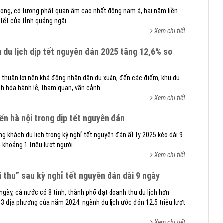
ong, có tượng phật quan âm cao nhất đông nam á, hai năm liền
tết của tỉnh quảng ngãi.
Xem chi tiết
t thuận lợi nên khá đông nhân dân du xuân, đến các điểm, khu du
hanh hóa hành lễ, tham quan, vãn cảnh.
Xem chi tiết
đến hà nội trong dịp tết nguyên đán
ợng khách du lịch trong kỳ nghỉ tết nguyên đán ất tỵ 2025 kéo dài 9
i khoảng 1 triệu lượt người.
Xem chi tiết
ội thu” sau kỳ nghỉ tết nguyên đán dài 9 ngày
ngày, cả nước có 8 tỉnh, thành phố đạt doanh thu du lịch hơn
i 3 địa phương của năm 2024. ngành du lịch ước đón 12,5 triệu lượt
Xem chi tiết