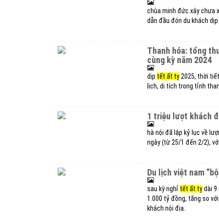
chùa minh đức xây chưa x
dẫn đầu đón du khách dịp 
thanh hóa: tổng thu du lịch dịp tết nguyên đán 2025 tăng 12,6% so
cùng kỳ năm 2024
dịp
tết ất tỵ
2025, thời tiế
lịch, di tích trong tỉnh t
1 triệu lượt khách 
hà nội đã lập kỷ lục về lư
ngày (từ 25/1 đến 2/2), vớ
du lịch việt nam “b
sau kỳ nghỉ
tết ất tỵ
dài 9 
1.000 tỷ đồng, tăng so vớ
khách nội địa.