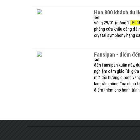
hơn 800 khách du l
sáng 29/01 (mồng 1
tết ất
phòng cửa khẩu cảng đà n
crystal symphony hạng sa
fansipan - điểm đế
đến fansipan xuân này, du
nghiệm cảm giác “đi giữa
mờ, đồi hướng dương vàng r
lan trần mộng đua nhau kh
điểm thêm cho hành trình 