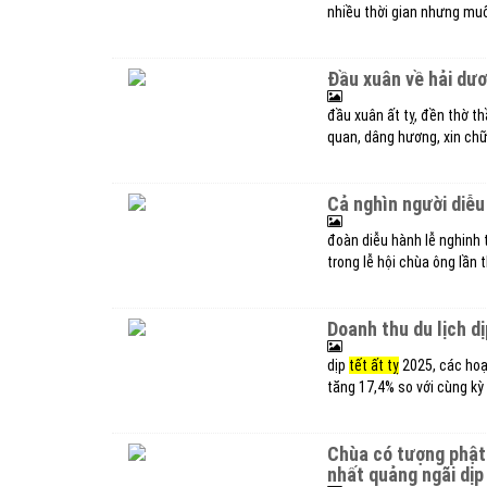
nhiều thời gian nhưng mu
đầu xuân về hải dư
đầu xuân ất tỵ, đền thờ th
quan, dâng hương, xin ch
cả nghìn người diễ
đoàn diễu hành lễ nghinh 
trong lễ hội chùa ông lần
doanh thu du lịch d
dịp
tết ất tỵ
2025, các hoạt
tăng 17,4% so với cùng kỳ
chùa có tượng phật quan âm cao nhất đông nam á đón khách nhiều
nhất quảng ngãi dịp 