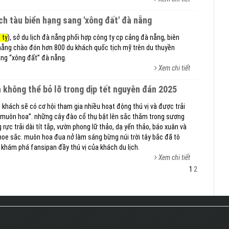
ịch tàu biển hạng sang 'xông đất' đà nẵng
 tỵ
), sở du lịch đà nẵng phối hợp công ty cp cảng đà nẵng, biên
ẵng chào đón hơn 800 du khách quốc tịch mỹ trên du thuyền
ng “xông đất” đà nẵng.
Xem chi tiết
n không thể bỏ lỡ trong dịp tết nguyên đán 2025
 khách sẽ có cơ hội tham gia nhiều hoạt động thú vị và được trải
 muôn hoa”. những cây đào cổ thụ bật lên sắc thắm trong sương
ực trải dài tít tắp, vườn phong lữ thảo, dạ yến thảo, báo xuân và
oe sắc. muôn hoa đua nở làm sáng bừng núi trời tây bắc đã tô
khám phá fansipan đầy thú vị của khách du lịch.
Xem chi tiết
1
2