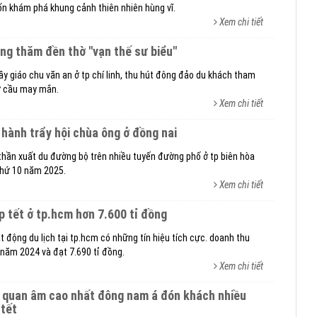
ốn khám phá khung cảnh thiên nhiên hùng vĩ.
Xem chi tiết
ơng thăm đền thờ "vạn thế sư biểu"
ầy giáo chu văn an ở tp chí linh, thu hút đông đảo du khách tham
ữ cầu may mắn.
Xem chi tiết
u hành trẩy hội chùa ông ở đồng nai
thần xuất du đường bộ trên nhiều tuyến đường phố ở tp biên hòa
 thứ 10 năm 2025.
Xem chi tiết
ịp tết ở tp.hcm hơn 7.600 tỉ đồng
 động du lịch tại tp.hcm có những tín hiệu tích cực. doanh thu
 năm 2024 và đạt 7.690 tỉ đồng.
Xem chi tiết
tết