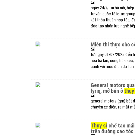
ngày 24/4, tại hà nội, hiệ
tư vấn quốc tế letax group
kết thỏa thuận hợp tác, đ
đào tạo nhân lực nghề bếp
miễn thị thực cho 
từ ngày 01/03/2025 đến h
hòa ba lan, cộng hòa séc, 
cảnh với mục đích du lịch.
general motors quay trở lại thị trường châu âu với xe điện cadillac
lyriq, mở bán ở
thụy
general motors (gm) bắt đầ
chuyên xe điện, ra mắt mẫu
thụy sĩ
chế tạo mái 
trên đường cao tốc