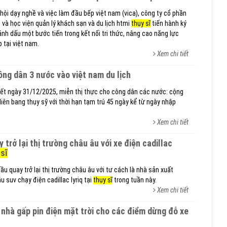
p hội dạy nghề và việc làm đầu bếp việt nam (vica), công ty cổ phần
 và học viện quản lý khách sạn và du lịch htmi
thụy sĩ
tiến hành ký
ánh dấu một bước tiến trong kết nối tri thức, nâng cao năng lực
 tại việt nam.
Xem chi tiết
công dân 3 nước vào việt nam du lịch
ết ngày 31/12/2025, miễn thị thực cho công dân các nước: cộng
liên bang thụy sỹ với thời hạn tạm trú 45 ngày kể từ ngày nhập
Xem chi tiết
 sĩ
u quay trở lại thị trường châu âu với tư cách là nhà sản xuất
 suv chạy điện cadillac lyriq tại
thụy sĩ
trong tuần này.
Xem chi tiết
nhà gấp pin điện mặt trời cho các điểm dừng đỗ xe