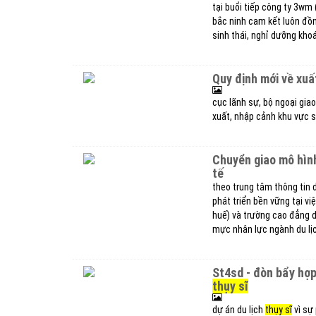
tại buổi tiếp công ty 3wm 
bắc ninh cam kết luôn đồng
sinh thái, nghỉ dưỡng kho
quy định mới về xu
cục lãnh sự, bộ ngoại gia
xuất, nhập cảnh khu vực s
chuyển giao mô hình đào tạo nhân lực ngành du lịch theo chuẩn quốc
tế
theo trung tâm thông tin d
phát triển bền vững tại vi
huế) và trường cao đẳng d
mực nhân lực ngành du lịc
st4sd - đòn bẩy hợ
thụy sĩ
dự án du lịch
thụy sĩ
vì sự 