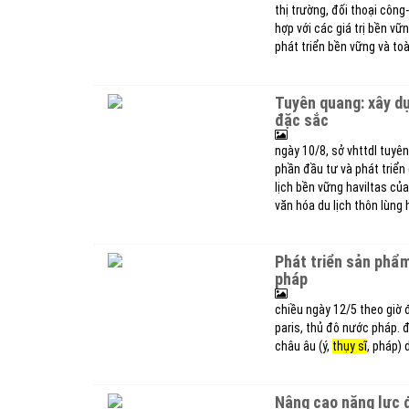
thị trường, đối thoại côn
hợp với các giá trị bền v
phát triển bền vững và toà
tuyên quang: xây dựng lùng hẩu trở thành điểm đến văn hóa, du lịch
đặc sắc
ngày 10/8, sở vhttdl tuyên
phần đầu tư và phát triển 
lịch bền vững haviltas củ
văn hóa du lịch thôn lùng 
phát triển sản phẩm phù hợp nhu cầu tinh tế, đa dạng của du khách
pháp
chiều ngày 12/5 theo giờ đ
paris, thủ đô nước pháp. 
châu âu (ý,
thụy sĩ
, pháp) 
nâng cao năng lực