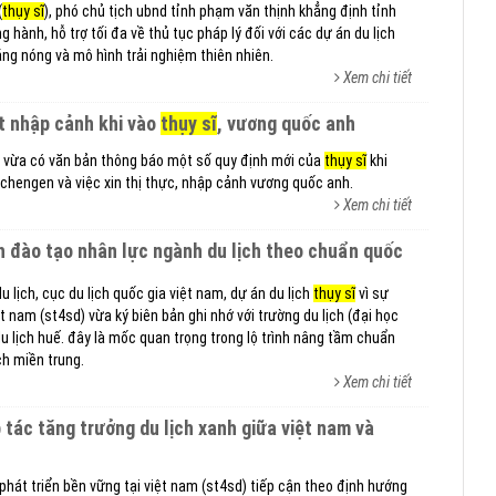
(
thụy sĩ
), phó chủ tịch ubnd tỉnh phạm văn thịnh khẳng định tỉnh
 hành, hỗ trợ tối đa về thủ tục pháp lý đối với các dự án du lịch
áng nóng và mô hình trải nghiệm thiên nhiên.
Xem chi tiết
ất nhập cảnh khi vào
thụy sĩ
, vương quốc anh
o vừa có văn bản thông báo một số quy định mới của
thụy sĩ
khi
chengen và việc xin thị thực, nhập cảnh vương quốc anh.
Xem chi tiết
u lịch, cục du lịch quốc gia việt nam, dự án du lịch
thụy sĩ
vì sự
ệt nam (st4sd) vừa ký biên bản ghi nhớ với trường du lịch (đại học
u lịch huế. đây là mốc quan trọng trong lộ trình nâng tầm chuẩn
h miền trung.
Xem chi tiết
p tác tăng trưởng du lịch xanh giữa việt nam và
phát triển bền vững tại việt nam (st4sd) tiếp cận theo định hướng