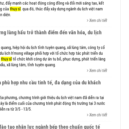
g-tư, đẩy mạnh các hoạt động cộng đồng và đổi mới sáng tạo, kết
ững của
thụy sĩ
. qua đó, thúc đẩy xây dựng ngành du lịch việt nam
n diện.
Xem chi tiết
 quang, hiệp hội du lịch tỉnh tuyên quang, xã lùng tám, công ty cổ
du lịch h’mong village phối hợp với tổ chức hợp tác phát triển du
a
thụy sĩ
tổ chức khởi công dự án tu bổ, phục dựng, phát triển làng
hẩu, xã lùng tám, tỉnh tuyên quang.
Xem chi tiết
ịa phương, chương trình giới thiệu du lịch việt nam đã diễn ra tại
đây là điểm cuối của chương trình phát động thị trường tại 3 nước
diễn ra từ 3/5 - 13/5.
Xem chi tiết
 đào tạo nhân lực ngành bếp theo chuẩn quốc tế