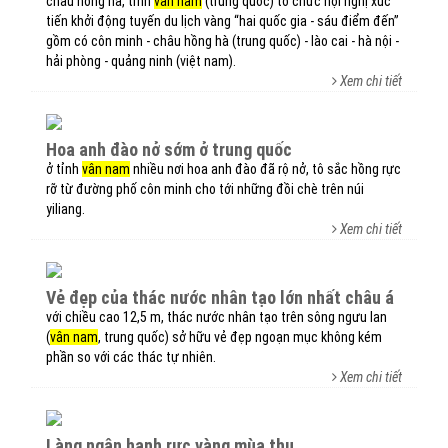
châu hồng hà, tỉnh
vân nam
(trung quốc) tổ chức hội nghị xúc
tiến khởi động tuyến du lịch vàng “hai quốc gia - sáu điểm đến”
gồm có côn minh - châu hồng hà (trung quốc) - lào cai - hà nội -
hải phòng - quảng ninh (việt nam).
Xem chi tiết
hoa anh đào nở sớm ở trung quốc
ở tỉnh
vân nam
nhiều nơi hoa anh đào đã rộ nở, tô sắc hồng rực
rỡ từ đường phố côn minh cho tới những đồi chè trên núi
yiliang.
Xem chi tiết
vẻ đẹp của thác nước nhân tạo lớn nhất châu á
với chiều cao 12,5 m, thác nước nhân tạo trên sông ngưu lan
(
vân nam
, trung quốc) sở hữu vẻ đẹp ngoạn mục không kém
phần so với các thác tự nhiên.
Xem chi tiết
làng ngân hạnh rực vàng mùa thu