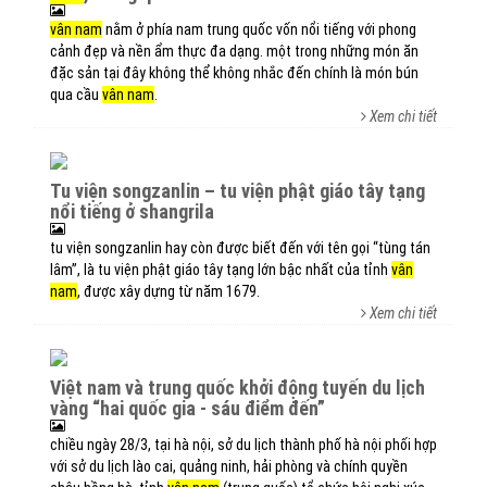
vân nam
nằm ở phía nam trung quốc vốn nổi tiếng với phong
cảnh đẹp và nền ẩm thực đa dạng. một trong những món ăn
đặc sản tại đây không thể không nhắc đến chính là món bún
qua cầu
vân nam
.
Xem chi tiết
tu viện songzanlin – tu viện phật giáo tây tạng
nổi tiếng ở shangrila
tu viện songzanlin hay còn được biết đến với tên gọi “tùng tán
lâm”, là tu viện phật giáo tây tạng lớn bậc nhất của tỉnh
vân
nam
, được xây dựng từ năm 1679.
Xem chi tiết
việt nam và trung quốc khởi động tuyến du lịch
vàng “hai quốc gia - sáu điểm đến”
chiều ngày 28/3, tại hà nội, sở du lịch thành phố hà nội phối hợp
với sở du lịch lào cai, quảng ninh, hải phòng và chính quyền