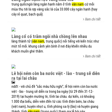
trung quốcngôi làng ngân hạnh nằm ở tỉnh
vân nam
cứ mỗi
mùa thu tới là rợp vàng sắc lá của 33.000 cây ngân hạnh (hay
cây rẻ quạt, bạch quả).
Xem chi tiết
làng cổ có trăm ngôi nhà chồng lên nhau
làng thành tử (
vân nam
, trung quốc) nổi tiếng với kiến trúc như
một tổ mối. khung cảnh yên bình ở nơi đây khiến nhiều du
khách muốn ghé thăm.
Xem chi tiết
lễ hội ném còn ba nước việt - lào - trung sẽ diễn
ra tại lai châu
ndđt - với chủ đề “sắc màu hữu nghị”, lễ hội ném còn ba nước
việt - lào - trung sẽ diễn ra trong ba ngày (từ 29 đến 31-12-
2019) tại huyện mường tè, tỉnh lai châu. dự kiến, có khoảng
1.000 đại biểu, diễn viên đến từ các tỉnh điện biên, lai châu
(việt nam); huyện nhọt u, tỉnh phông sa lỳ (lào) và huyện giang
thành, tỉnh
vân nam
(trung quốc) tham gia lễ hội này.