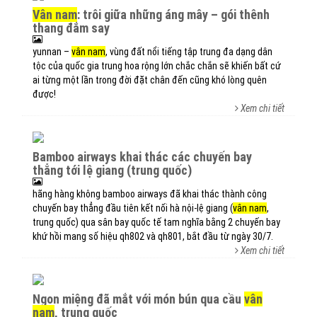
vân nam
: trôi giữa những áng mây – gói thênh
thang đắm say
yunnan –
vân nam
, vùng đất nổi tiếng tập trung đa dạng dân
tộc của quốc gia trung hoa rộng lớn chắc chắn sẽ khiến bất cứ
ai từng một lần trong đời đặt chân đến cũng khó lòng quên
được!
Xem chi tiết
bamboo airways khai thác các chuyến bay
thẳng tới lệ giang (trung quốc)
hãng hàng không bamboo airways đã khai thác thành công
chuyến bay thẳng đầu tiên kết nối hà nội-lệ giang (
vân nam
,
trung quốc) qua sân bay quốc tế tam nghĩa bằng 2 chuyến bay
khứ hồi mang số hiệu qh802 và qh801, bắt đầu từ ngày 30/7.
Xem chi tiết
ngon miệng đã mắt với món bún qua cầu
vân
nam
, trung quốc