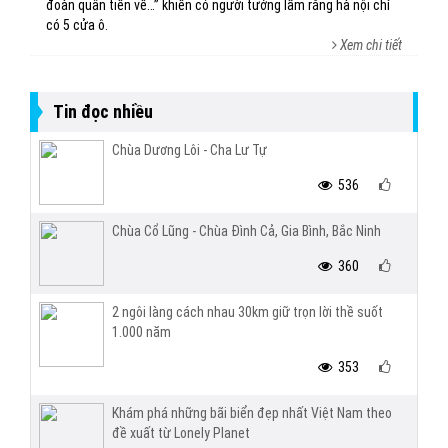
đoàn quân tiến về…” khiến có người tưởng lầm rằng hà nội chỉ
có 5 cửa ô.
Xem chi tiết
Tin đọc nhiều
Chùa Dương Lôi - Cha Lư Tự
536
Chùa Cổ Lũng - Chùa Đình Cả, Gia Bình, Bắc Ninh
360
2 ngôi làng cách nhau 30km giữ trọn lời thề suốt
1.000 năm
353
Khám phá những bãi biển đẹp nhất Việt Nam theo
đề xuất từ Lonely Planet