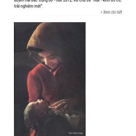
duyên hải bắc trung bộ - huế 2012, với chủ đề “huế - kinh đô cổ,
trải nghiệm mới”.
Xem chi tiết