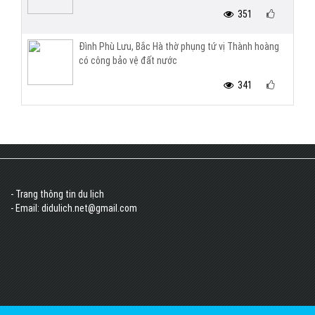
351
Đình Phù Lưu, Bắc Hà thờ phụng tứ vị Thành hoàng
có công bảo vệ đất nước
341
- Trang thông tin du lịch
- Email: didulich.net@gmail.com