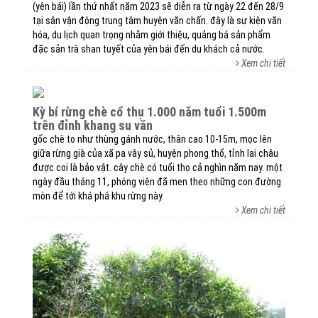
(yên bái) lần thứ nhất năm 2023 sẽ diễn ra từ ngày 22 đến 28/9
tại sân vận động trung tâm huyện văn chấn. đây là sự kiện văn
hóa, du lịch quan trọng nhằm giới thiệu, quảng bá sản phẩm
đặc sản trà shan tuyết của yên bái đến du khách cả nước.
Xem chi tiết
kỳ bí rừng chè cổ thụ 1.000 năm tuổi 1.500m
trên đỉnh khang su văn
gốc chè to như thùng gánh nước, thân cao 10-15m, mọc lên
giữa rừng già của xã pa vây sủ, huyện phong thổ, tỉnh lai châu
được coi là bảo vật. cây chè có tuổi thọ cả nghìn năm nay. một
ngày đầu tháng 11, phóng viên đã men theo những con đường
mòn để tới khá phá khu rừng này.
Xem chi tiết