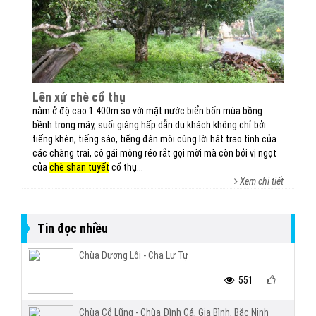
lên xứ chè cổ thụ
nằm ở độ cao 1.400m so với mặt nước biển bốn mùa bồng
bềnh trong mây, suối giàng hấp dẫn du khách không chỉ bởi
tiếng khèn, tiếng sáo, tiếng đàn môi cùng lời hát trao tình của
các chàng trai, cô gái mông réo rắt gọi mời mà còn bởi vị ngọt
của
chè shan tuyết
cổ thụ...
Xem chi tiết
Tin đọc nhiều
Chùa Dương Lôi - Cha Lư Tự
551
Chùa Cổ Lũng - Chùa Đình Cả, Gia Bình, Bắc Ninh