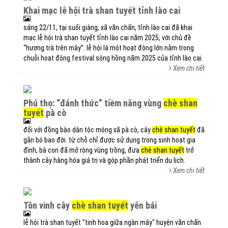
khai mạc lễ hội trà shan tuyết tỉnh lào cai
sáng 22/11, tại suối giàng, xã văn chấn, tỉnh lào cai đã khai
mạc lễ hội trà shan tuyết tỉnh lào cai năm 2025, với chủ đề
“hương trà trên mây”. lễ hội là một hoạt động lớn nằm trong
chuỗi hoạt động festival sông hồng năm 2025 của tỉnh lào cai.
Xem chi tiết
phú thọ: “đánh thức” tiềm năng vùng
chè shan
tuyết
pà cò
đối với đồng bào dân tộc mông xã pà cò, cây
chè shan tuyết
đã
gắn bó bao đời. từ chỗ chỉ được sử dụng trong sinh hoạt gia
đình, bà con đã mở rộng vùng trồng, đưa
chè shan tuyết
trở
thành cây hàng hóa giá trị và góp phần phát triển du lịch.
Xem chi tiết
tôn vinh cây
chè shan tuyết
yên bái
lễ hội trà shan tuyết "tinh hoa giữa ngàn mây" huyện văn chấn