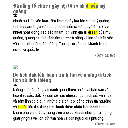
đà nẵng tổ chức ngày hội tôn vinh
di sản
mỳ
quảng
chuỗi sự kiện văn hóa - ẩm thực ngày hội tôn vinh mỳ quảng -
tinh hoa ẩm thực xứ quảng 2026 diễn ra từ ngày 14-15/8 với
nhiều hoạt động đặc sắc nhằm tôn vinh giá trị
di sản
của mỳ
quảng, quảng bá hình ảnh ẩm thực đà nẵng và lan tỏa bản sắc
văn hóa xứ quảng đến đông đảo người dân, du khách trong
nước và quốc tế.
Xem chi tiết
du lịch đắk lắk: hành trình tìm về những di tích
lịch sử linh thiêng
không chỉ nổi tiếng với cảnh quan thiên nhiên và bản sắc văn
hóa đặc sắc, đắk lắk còn sở hữu nhiều di tích lịch sử, văn hóa
và tâm linh có giá trị. những địa chỉ đỏ, công trình tín ngưỡng
và
di sản
lâu đời đang trở thành điểm nhấn trên hành trình
khám phá vùng đất, mang đến cho du khách những trải nghiệm
giàu ý nghĩa về lịch sử, văn hóa và con người địa phương.
Xem chi tiết