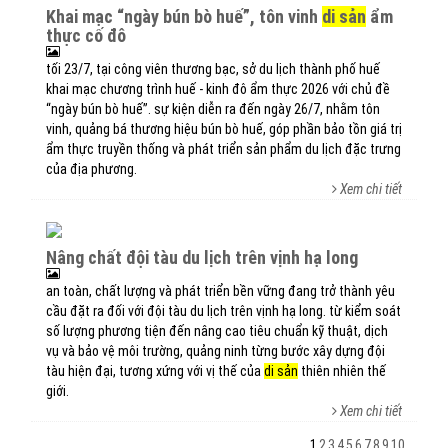
khai mạc “ngày bún bò huế”, tôn vinh
di sản
ẩm
thực cố đô
tối 23/7, tại công viên thương bạc, sở du lịch thành phố huế
khai mạc chương trình huế - kinh đô ẩm thực 2026 với chủ đề
“ngày bún bò huế”. sự kiện diễn ra đến ngày 26/7, nhằm tôn
vinh, quảng bá thương hiệu bún bò huế, góp phần bảo tồn giá trị
ẩm thực truyền thống và phát triển sản phẩm du lịch đặc trưng
của địa phương.
Xem chi tiết
nâng chất đội tàu du lịch trên vịnh hạ long
an toàn, chất lượng và phát triển bền vững đang trở thành yêu
cầu đặt ra đối với đội tàu du lịch trên vịnh hạ long. từ kiểm soát
số lượng phương tiện đến nâng cao tiêu chuẩn kỹ thuật, dịch
vụ và bảo vệ môi trường, quảng ninh từng bước xây dựng đội
tàu hiện đại, tương xứng với vị thế của
di sản
thiên nhiên thế
giới.
Xem chi tiết
1
2
3
4
5
6
7
8
9
10
...