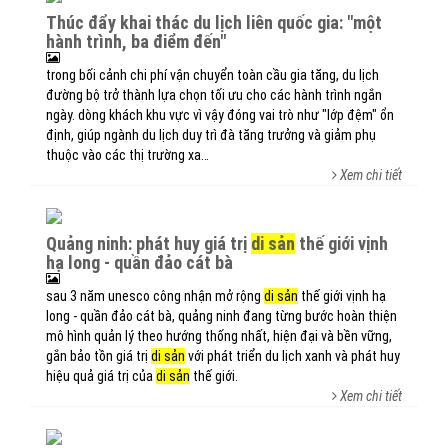
thúc đẩy khai thác du lịch liên quốc gia: "một
hành trình, ba điểm đến"
trong bối cảnh chi phí vận chuyển toàn cầu gia tăng, du lịch
đường bộ trở thành lựa chọn tối ưu cho các hành trình ngắn
ngày. dòng khách khu vực vì vậy đóng vai trò như "lớp đệm" ổn
định, giúp ngành du lịch duy trì đà tăng trưởng và giảm phụ
thuộc vào các thị trường xa…
Xem chi tiết
quảng ninh: phát huy giá trị
di sản
thế giới vịnh
hạ long - quần đảo cát bà
sau 3 năm unesco công nhận mở rộng
di sản
thế giới vịnh hạ
long - quần đảo cát bà, quảng ninh đang từng bước hoàn thiện
mô hình quản lý theo hướng thống nhất, hiện đại và bền vững,
gắn bảo tồn giá trị
di sản
với phát triển du lịch xanh và phát huy
hiệu quả giá trị của
di sản
thế giới.
Xem chi tiết