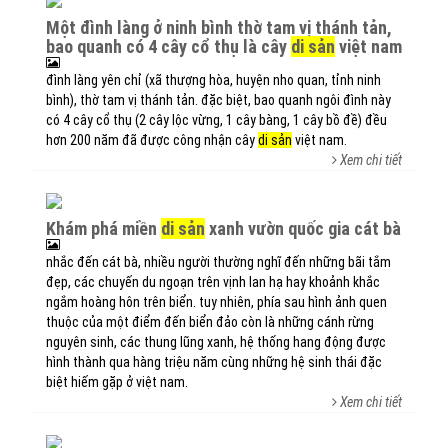
một đình làng ở ninh bình thờ tam vị thánh tản,
bao quanh có 4 cây cổ thụ là cây
di sản
việt nam
đình làng yên chỉ (xã thượng hòa, huyện nho quan, tỉnh ninh
bình), thờ tam vị thánh tản. đặc biệt, bao quanh ngôi đình này
có 4 cây cổ thụ (2 cây lộc vừng, 1 cây bàng, 1 cây bồ đề) đều
hơn 200 năm đã được công nhận cây
di sản
việt nam.
Xem chi tiết
khám phá miền
di sản
xanh vườn quốc gia cát bà
nhắc đến cát bà, nhiều người thường nghĩ đến những bãi tắm
đẹp, các chuyến du ngoạn trên vịnh lan hạ hay khoảnh khắc
ngắm hoàng hôn trên biển. tuy nhiên, phía sau hình ảnh quen
thuộc của một điểm đến biển đảo còn là những cánh rừng
nguyên sinh, các thung lũng xanh, hệ thống hang động được
hình thành qua hàng triệu năm cùng những hệ sinh thái đặc
biệt hiếm gặp ở việt nam.
Xem chi tiết