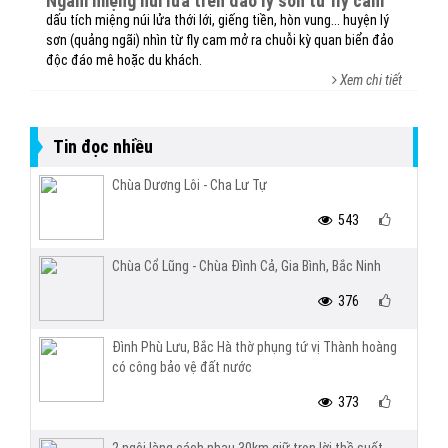
ngắm miệng núi lửa trên đảo lý sơn từ fly cam
dấu tích miệng núi lửa thới lới, giếng tiền, hòn vung... huyện lý
sơn (quảng ngãi) nhìn từ fly cam mở ra chuỗi kỳ quan biển đảo
độc đáo mê hoặc du khách.
Xem chi tiết
Tin đọc nhiều
Chùa Dương Lôi - Cha Lư Tự
543
Chùa Cổ Lũng - Chùa Đình Cả, Gia Bình, Bắc Ninh
376
Đình Phù Lưu, Bắc Hà thờ phụng tứ vị Thành hoàng
có công bảo vệ đất nước
373