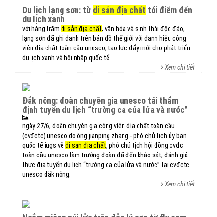
du lịch lạng sơn: từ
di sản địa chất
tới điểm đến
du lịch xanh
với hàng trăm
di sản địa chất
, văn hóa và sinh thái độc đáo,
lạng sơn đã ghi danh trên bản đồ thế giới với danh hiệu công
viên địa chất toàn cầu unesco, tạo lực đẩy mới cho phát triển
du lịch xanh và hội nhập quốc tế.
Xem chi tiết
đắk nông: đoàn chuyên gia unesco tái thẩm
định tuyến du lịch “trường ca của lửa và nước”
ngày 27/6, đoàn chuyên gia công viên địa chất toàn cầu
(cvđctc) unesco do ông jianping zhang - phó chủ tịch ủy ban
quốc tế iugs về
di sản địa chất
, phó chủ tịch hội đồng cvđc
toàn cầu unesco làm trưởng đoàn đã đến khảo sát, đánh giá
thực địa tuyến du lịch “trường ca của lửa và nước” tại cvđctc
unesco đắk nông.
Xem chi tiết