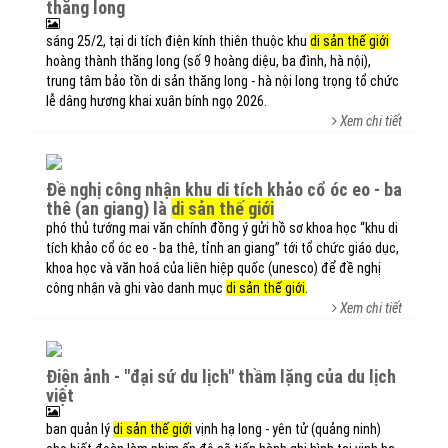
thăng long
sáng 25/2, tại di tích điện kính thiên thuộc khu
di sản thế giới
hoàng thành thăng long (số 9 hoàng diệu, ba đình, hà nội),
trung tâm bảo tồn di sản thăng long - hà nội long trọng tổ chức
lễ dâng hương khai xuân bính ngọ 2026.
Xem chi tiết
đề nghị công nhận khu di tích khảo cổ óc eo - ba
thê (an giang) là
di sản thế giới
phó thủ tướng mai văn chính đồng ý gửi hồ sơ khoa học “khu di
tích khảo cổ óc eo - ba thê, tỉnh an giang” tới tổ chức giáo dục,
khoa học và văn hoá của liên hiệp quốc (unesco) để đề nghị
công nhận và ghi vào danh mục
di sản thế giới
.
Xem chi tiết
điện ảnh - "đại sứ du lịch" thầm lặng của du lịch
việt
ban quản lý
di sản thế giới
vịnh hạ long - yên tử (quảng ninh)