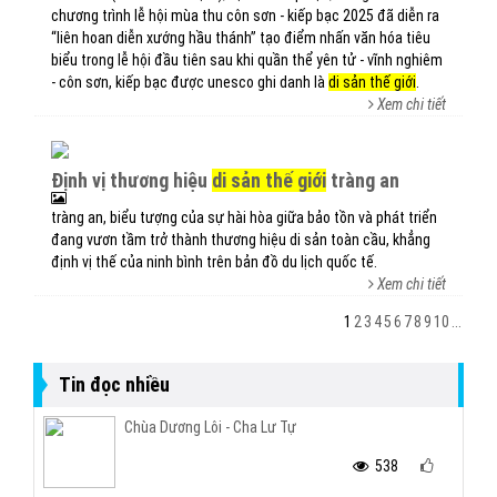
chương trình lễ hội mùa thu côn sơn - kiếp bạc 2025 đã diễn ra
“liên hoan diễn xướng hầu thánh” tạo điểm nhấn văn hóa tiêu
biểu trong lễ hội đầu tiên sau khi quần thể yên tử - vĩnh nghiêm
- côn sơn, kiếp bạc được unesco ghi danh là
di sản thế giới
.
Xem chi tiết
định vị thương hiệu
di sản thế giới
tràng an
tràng an, biểu tượng của sự hài hòa giữa bảo tồn và phát triển
đang vươn tầm trở thành thương hiệu di sản toàn cầu, khẳng
định vị thế của ninh bình trên bản đồ du lịch quốc tế.
Xem chi tiết
1
2
3
4
5
6
7
8
9
10
...
Tin đọc nhiều
Chùa Dương Lôi - Cha Lư Tự
538