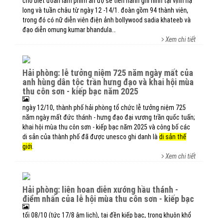
cho biết đoàn làm phim ấn độ sẽ tiến hành ghi hình tại vịnh hạ
long và tuần châu từ ngày 12 -14/1. đoàn gồm 94 thành viên,
trong đó có nữ diễn viên điện ảnh bollywood sadia khateeb và
đạo diễn omung kumar bhandula…
Xem chi tiết
hải phòng: lễ tưởng niệm 725 năm ngày mất của
anh hùng dân tộc trần hưng đạo và khai hội mùa
thu côn sơn - kiếp bạc năm 2025
ngày 12/10, thành phố hải phòng tổ chức lễ tưởng niệm 725
năm ngày mất đức thánh - hưng đạo đại vương trần quốc tuấn;
khai hội mùa thu côn sơn - kiếp bạc năm 2025 và công bố các
di sản của thành phố đã được unesco ghi danh là
di sản thế
giới
.
Xem chi tiết
hải phòng: liên hoan diễn xướng hầu thánh -
điểm nhấn của lễ hội mùa thu côn sơn - kiếp bạc
tối 08/10 (tức 17/8 âm lịch), tại đền kiếp bạc, trong khuôn khổ