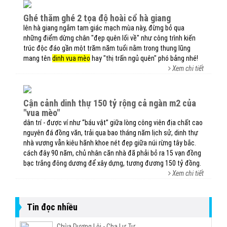
ghé thăm ghé 2 tọa độ hoài cổ hà giang
lên hà giang ngắm tam giác mạch mùa này, đừng bỏ qua
những điểm dừng chân "đẹp quên lối về" như công trình kiến
trúc độc đáo gần một trăm năm tuổi nằm trong thung lũng
mang tên
dinh vua mèo
hay "thị trấn ngủ quên" phó bảng nhé!
Xem chi tiết
cận cảnh dinh thự 150 tỷ rộng cả ngàn m2 của
"vua mèo"
dân trí - được ví như “báu vật” giữa lòng công viên địa chất cao
nguyên đá đồng văn, trải qua bao tháng năm lịch sử, dinh thự
nhà vương vẫn kiêu hãnh khoe nét đẹp giữa núi rừng tây bắc.
cách đây 90 năm, chủ nhân căn nhà đã phải bỏ ra 15 vạn đồng
bạc trắng đông dương để xây dựng, tương đương 150 tỷ đồng.
Xem chi tiết
Tin đọc nhiều
Chùa Dương Lôi - Cha Lư Tự