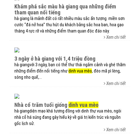
khám phá sắc màu hà giang qua những điểm
tham quan nổi tiếng
hà giang là mảnh đất có rất nhiều màu sắc ấn tượng. miền sơn
cước “đá nở hoa” thu hút du khách bằng sắc hoa ban, hoa gạo
tháng 4 rực rỡ và những điểm tham quan độc đáo này.
Xem chi tiết
3 ngày ở hà giang với 1,4 triệu đồng
hà giangvới 3 ngày, bạn có thể thư thái ngắm cảnh và ghé thăm
những điểm đến nổi tiếng như
dinh vua mèo
, đèo mã pì lèng,
sông nho quế,...
Xem chi tiết
nhà cổ trăm tuổi giống
dinh vua mèo
hà giangdiện mạo khá tương đồng với dinh thự vua mèo, ngôi
nhà cổ há súng đang gây hiếu kỳ về giá trị kiến trúc và nguồn
gốc lịch sử.
Xem chi tiết