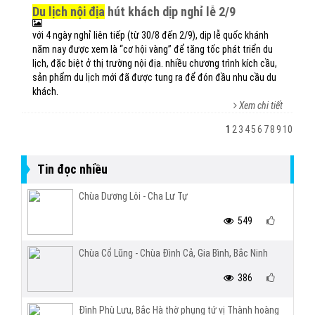
du lịch nội địa
hút khách dịp nghỉ lễ 2/9
với 4 ngày nghỉ liên tiếp (từ 30/8 đến 2/9), dịp lễ quốc khánh
năm nay được xem là “cơ hội vàng” để tăng tốc phát triển du
lịch, đặc biệt ở thị trường nội địa. nhiều chương trình kích cầu,
sản phẩm du lịch mới đã được tung ra để đón đầu nhu cầu du
khách.
Xem chi tiết
1
2
3
4
5
6
7
8
9
10
Tin đọc nhiều
Chùa Dương Lôi - Cha Lư Tự
549
Chùa Cổ Lũng - Chùa Đình Cả, Gia Bình, Bắc Ninh
386
Đình Phù Lưu, Bắc Hà thờ phụng tứ vị Thành hoàng