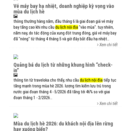
vé máy bay hạ nhiệt, doanh nghiệp kỳ vọng vào
mùa du lịch hè
thông thường hàng năm, đầu tháng 6 là giai đoạn giá vé máy
bay tăng cao khi nhu cầu
du lịch nội địa
"vào mùa". tuy nhiên,
năm nay, do tác động của xung đột trung đông, giá vé máy bay
đã "nóng" từ tháng 4 tháng 5 và giờ đây bắt đầu hạ nhiệt…
Xem chi tiết
quảng bá du lịch từ những khung hình “check-
in”
thông tin từ traveloka cho thấy, nhu cầu
du lịch nội địa
tiếp tục
tăng mạnh trong mùa hè 2026. lượng tìm kiếm lưu trú trong
nước giai đoạn tháng 4 - 5/2026 đã tăng tới 46% so với giai
đoạn tháng 1 - 2/2026…
Xem chi tiết
mùa du lịch hè 2026: du khách nội địa lên rừng
hay xuống biển?