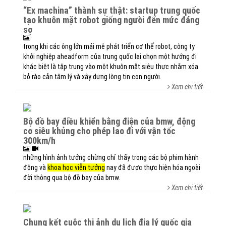
“ex machina” thành sự thật: startup trung quốc
tạo khuôn mặt robot giống người đến mức đáng
sợ
trong khi các ông lớn mải mê phát triển cơ thể robot, công ty
khởi nghiệp aheadform của trung quốc lại chọn một hướng đi
khác biệt là tập trung vào một khuôn mặt siêu thực nhằm xóa
bỏ rào cản tâm lý và xây dựng lòng tin con người.
Xem chi tiết
bộ đồ bay điều khiển bằng điện của bmw, động
cơ siêu khủng cho phép lao đi với vận tốc
300km/h
những hình ảnh tưởng chừng chỉ thấy trong các bộ phim hành
động và
khoa học viễn tưởng
nay đã được thực hiện hóa ngoài
đời thông qua bộ đồ bay của bmw.
Xem chi tiết
chung kết cuộc thi ảnh du lịch địa lý quốc gia