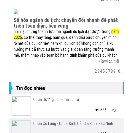
số hóa ngành du lịch: chuyển đổi nhanh để phát
triển toàn diện, bền vững
nhìn lại những thành tựu mà ngành du lịch đạt được trong
năm
2025
, có thể thấy rằng, năm qua, đánh dấu bước chuyển mình
rõ nét của du lịch việt nam khi du lịch số không còn chỉ là xu
hướng mà đã thực sự bước vào giai đoạn tăng trưởng mạnh
mẽ, thâm nhập vào toàn bộ hành trình khám phá của du khách.
Xem chi tiết
1
2
3
4
5
6
7
8
9
10
...
Tin đọc nhiều
Chùa Dương Lôi - Cha Lư Tự
536
Chùa Cổ Lũng - Chùa Đình Cả, Gia Bình, Bắc Ninh