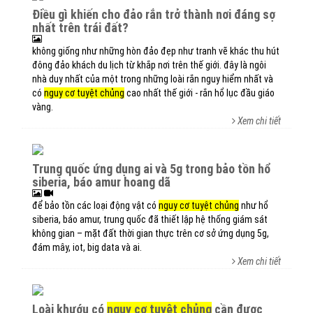
điều gì khiến cho đảo rắn trở thành nơi đáng sợ
nhất trên trái đất?
không giống như những hòn đảo đẹp như tranh vẽ khác thu hút
đông đảo khách du lịch từ khắp nơi trên thế giới. đây là ngôi
nhà duy nhất của một trong những loài rắn nguy hiểm nhất và
có
nguy cơ tuyệt chủng
cao nhất thế giới - rắn hổ lục đầu giáo
vàng.
Xem chi tiết
trung quốc ứng dụng ai và 5g trong bảo tồn hổ
siberia, báo amur hoang dã
để bảo tồn các loại động vật có
nguy cơ tuyệt chủng
như hổ
siberia, báo amur, trung quốc đã thiết lập hệ thống giám sát
không gian – mặt đất thời gian thực trên cơ sở ứng dụng 5g,
đám mây, iot, big data và ai.
Xem chi tiết
loài khướu có
nguy cơ tuyệt chủng
cần được