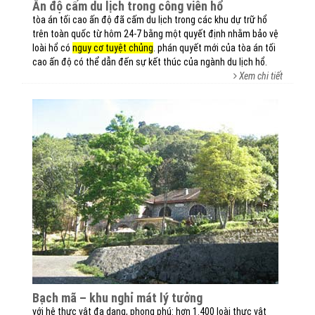
ấn độ cấm du lịch trong công viên hổ
tòa án tối cao ấn độ đã cấm du lịch trong các khu dự trữ hổ
trên toàn quốc từ hôm 24-7 bằng một quyết định nhằm bảo vệ
loài hổ có
nguy cơ tuyệt chủng
. phán quyết mới của tòa án tối
cao ấn độ có thể dẫn đến sự kết thúc của ngành du lịch hổ.
Xem chi tiết
bạch mã – khu nghỉ mát lý tưởng
với hệ thực vật đa dạng, phong phú: hơn 1.400 loài thực vật