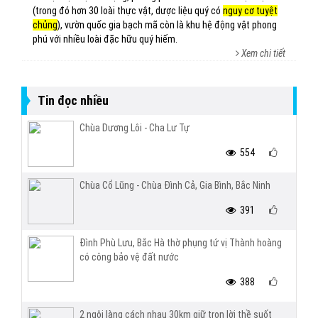
(trong đó hơn 30 loài thực vật, dược liệu quý có
nguy cơ tuyệt
chủng
), vườn quốc gia bạch mã còn là khu hệ động vật phong
phú với nhiều loài đặc hữu quý hiếm.
Xem chi tiết
Tin đọc nhiều
Chùa Dương Lôi - Cha Lư Tự
554
Chùa Cổ Lũng - Chùa Đình Cả, Gia Bình, Bắc Ninh
391
Đình Phù Lưu, Bắc Hà thờ phụng tứ vị Thành hoàng
có công bảo vệ đất nước
388
2 ngôi làng cách nhau 30km giữ trọn lời thề suốt