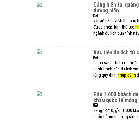
cảng biển tại quảng trị áp dụng e-visa: cơ hội lớn để bứt phá du lịch
đường biển
với việc 3 cửa khẩu cảng 
được phép. làm thủ tục
n
ngành du lịch của tỉnh này
xúc tiến du lịch t
chính sách thị thực được 
cạnh tranh của du lịch việ
lỏng quy định
nhập cảnh
đ
gần 1.000 khách du
khẩu quốc tế móng 
sáng 14/10, gần 1.000 khá
quốc tế móng cái, quảng n