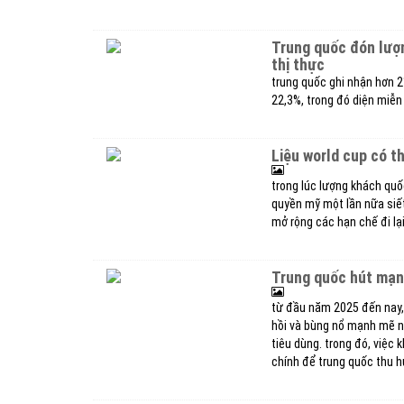
trung quốc đón lượng khách quốc tế tăng mạnh nhờ chính sách miễn
thị thực
trung quốc ghi nhận hơn 2
22,3%, trong đó diện miễn 
liệu world cup có 
trong lúc lượng khách qu
quyền mỹ một lần nữa siết 
mở rộng các hạn chế đi lạ
trung quốc hút mạ
từ đầu năm 2025 đến nay, 
hồi và bùng nổ mạnh mẽ nh
tiêu dùng. trong đó, việc
chính để trung quốc thu h