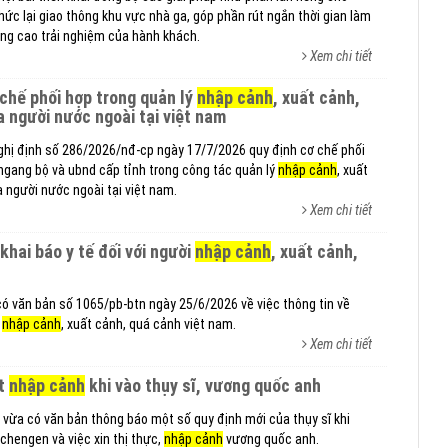
hức lại giao thông khu vực nhà ga, góp phần rút ngắn thời gian làm
âng cao trải nghiệm của hành khách.
Xem chi tiết
ơ chế phối hợp trong quản lý
nhập cảnh
, xuất cảnh,
a người nước ngoài tại việt nam
ghị định số 286/2026/nđ-cp ngày 17/7/2026 quy định cơ chế phối
ngang bộ và ubnd cấp tỉnh trong công tác quản lý
nhập cảnh
, xuất
a người nước ngoài tại việt nam.
Xem chi tiết
ề khai báo y tế đối với người
nhập cảnh
, xuất cảnh,
có văn bản số 1065/pb-btn ngày 25/6/2026 về việc thông tin về
i
nhập cảnh
, xuất cảnh, quá cảnh việt nam.
Xem chi tiết
ất
nhập cảnh
khi vào thụy sĩ, vương quốc anh
o vừa có văn bản thông báo một số quy định mới của thụy sĩ khi
chengen và việc xin thị thực,
nhập cảnh
vương quốc anh.