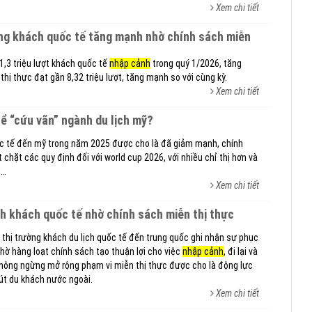
Xem chi tiết
1,3 triệu lượt khách quốc tế
nhập cảnh
trong quý 1/2026, tăng
thị thực đạt gần 8,32 triệu lượt, tăng mạnh so với cùng kỳ.
Xem chi tiết
thể “cứu vãn” ngành du lịch mỹ?
ốc tế đến mỹ trong năm 2025 được cho là đã giảm mạnh, chính
chặt các quy định đối với world cup 2026, với nhiều chỉ thị hơn và
i…
Xem chi tiết
nh khách quốc tế nhờ chính sách miễn thị thực
thị trường khách du lịch quốc tế đến trung quốc ghi nhận sự phục
ờ hàng loạt chính sách tạo thuận lợi cho việc
nhập cảnh
, đi lại và
 không ngừng mở rộng phạm vi miễn thị thực được cho là động lực
út du khách nước ngoài.
Xem chi tiết