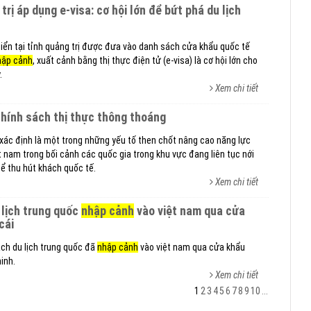
biển tại tỉnh quảng trị được đưa vào danh sách cửa khẩu quốc tế
hập cảnh
, xuất cảnh bằng thị thực điện tử (e-visa) là cơ hội lớn cho
.
Xem chi tiết
ừ chính sách thị thực thông thoáng
xác định là một trong những yếu tố then chốt nâng cao năng lực
t nam trong bối cảnh các quốc gia trong khu vực đang liên tục nới
ể thu hút khách quốc tế.
Xem chi tiết
 lịch trung quốc
nhập cảnh
vào việt nam qua cửa
cái
ch du lịch trung quốc đã
nhập cảnh
vào việt nam qua cửa khẩu
inh.
Xem chi tiết
1
2
3
4
5
6
7
8
9
10
...