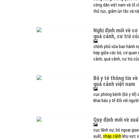
công dân việt nam và tổ c
thủ tục, giảm ùn tắc và n
nghị định mới về c
quá cảnh, cư trú củ
chính phủ vừa ban hành n
hợp giữa các bộ, cơ quan 
cảnh, quá cảnh, cư trú củ
bộ y tế thông tin v
quá cảnh việt nam
cục phòng bệnh (bộ y tế) 
khai báo y tế đối với ngườ
quy định mới về xu
cục lãnh sự, bộ ngoại gia
xuất,
nhập cảnh
khu vực s