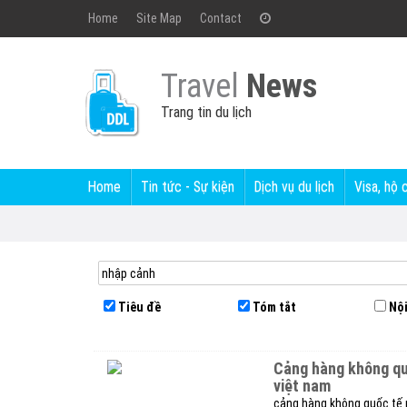
Home
Site Map
Contact
Travel
News
Trang tin du lịch
Home
Tin tức - Sự kiện
Dịch vụ du lịch
Visa, hộ 
Tiêu đề
Tóm tắt
Nội
cảng hàng không qu
việt nam
cảng hàng không quốc tế n