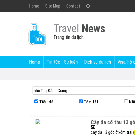
Home
Site Map
Contact
Travel
News
Trang tin du lịch
Home
Tin tức - Sự kiện
Dịch vụ du lịch
Visa, hộ 
Tiêu đề
Tóm tắt
Nội
cây đa cổ thụ 13 g
cây đa 13 gốc ở xóm trại (