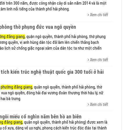
i đời trên 300 năm, được công nhận cây di sản năm 2014 và là một
tâm linh nổi tiếng của thành phố hải phòng.
Xem chi tiết
i phòng thờ phụng đức vua ngô quyền
ờng đằng giang
, quận ngô quyền, thành phố hải phòng, thờ phụng
ơng quyền, vị anh hùng dân tộc đã làm lên chiến thắng bạch
ào lịch sử chống giặc ngoại xâm của dân tộc ta như một chiến
Xem chi tiết
ở
phường đằng giang
, quận ngô quyền, thành phố hải phòng, thờ
vua ngô quyền, đông hải đại vương đoàn thượng thời hậu lý, nữ
 hai bà trưng.
Xem chi tiết
 ngôi miếu cổ nghìn năm bên hồ an biên
ng đằng giang
, quận ngô quyền, thành phố hải phòng) được xem là
 cổ xưa, dáng vẻ uy nghi, phong cách kiến trúc độc đáo tại thành