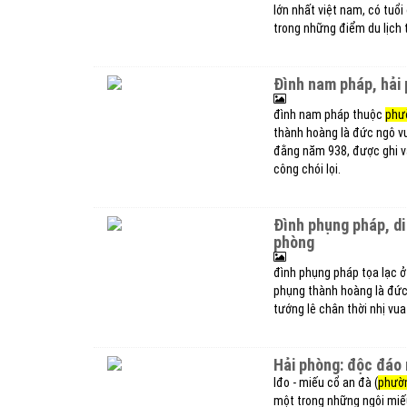
lớn nhất việt nam, có tuổ
trong những điểm du lịch 
đình nam pháp, hả
đình nam pháp thuộc
phư
thành hoàng là đức ngô vư
đằng năm 938, được ghi v
công chói lọi.
đình phụng pháp, di tích kiến trúc nghệ thuật quốc gia 300 tuổi ở hải
phòng
đình phụng pháp tọa lạc 
phụng thành hoàng là đức 
tướng lê chân thời nhị vua
hải phòng: độc đáo
lđo - miếu cổ an đà (
phườ
một trong những ngôi miếu