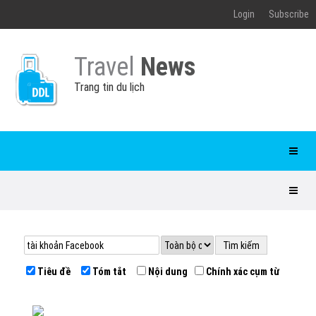
Login
Subscribe
Travel
News
Trang tin du lịch
Tiêu đề
Tóm tắt
Nội dung
Chính xác cụm từ