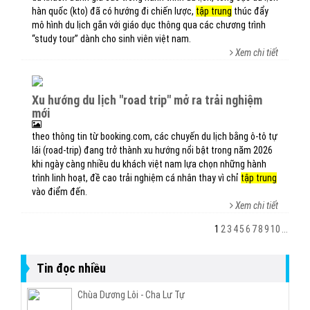
hàn quốc (kto) đã có hướng đi chiến lược,
tập trung
thúc đẩy
mô hình du lịch gắn với giáo dục thông qua các chương trình
“study tour” dành cho sinh viên việt nam.
Xem chi tiết
xu hướng du lịch "road trip" mở ra trải nghiệm
mới
theo thông tin từ booking.com, các chuyến du lịch bằng ô-tô tự
lái (road-trip) đang trở thành xu hướng nổi bật trong năm 2026
khi ngày càng nhiều du khách việt nam lựa chọn những hành
trình linh hoạt, đề cao trải nghiệm cá nhân thay vì chỉ
tập trung
vào điểm đến.
Xem chi tiết
1
2
3
4
5
6
7
8
9
10
...
Tin đọc nhiều
Chùa Dương Lôi - Cha Lư Tự