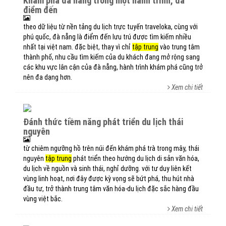
khám phá đà nẵng trong một hành trình, đa
điểm đến
theo dữ liệu từ nền tảng du lịch trực tuyến traveloka, cùng với
phú quốc, đà nẵng là điểm đến lưu trú được tìm kiếm nhiều
nhất tại việt nam. đặc biệt, thay vì chỉ
tập trung
vào trung tâm
thành phố, nhu cầu tìm kiếm của du khách đang mở rộng sang
các khu vực lân cận của đà nẵng, hành trình khám phá cũng trở
nên đa dạng hơn.
Xem chi tiết
đánh thức tiềm năng phát triển du lịch thái
nguyên
từ chiêm ngưỡng hồ trên núi đến khám phá trà trong mây, thái
nguyên
tập trung
phát triển theo hướng du lịch di sản văn hóa,
du lịch về nguồn và sinh thái, nghỉ dưỡng. với tư duy liên kết
vùng linh hoạt, nơi đây được kỳ vọng sẽ bứt phá, thu hút nhà
đầu tư, trở thành trung tâm văn hóa-du lịch đặc sắc hàng đầu
vùng việt bắc.
Xem chi tiết