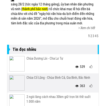
sáng 28/2 (tức ngày 12 tháng giêng), ủy ban nhân dân phường
vũ ninh (
thành phố bắc ninh
) tổ chức khai mạc lễ hội đền bà
chúa kho với chủ đề “ngày hội văn hóa-du lịch-điểm đến những
miền di sản năm 2026”, mở đầu cho chuỗi hoạt động văn hóa,
tâm linh đặc sắc của địa phương trong mùa xuân mới.
Xem chi tiết
1
2
3
4
5
Tin đọc nhiều
Chùa Dương Lôi - Cha Lư Tự
539
Chùa Cổ Lũng - Chùa Đình Cả, Gia Bình, Bắc Ninh
363
2 ngôi làng cách nhau 30km giữ trọn lời thề suốt
1.000 năm