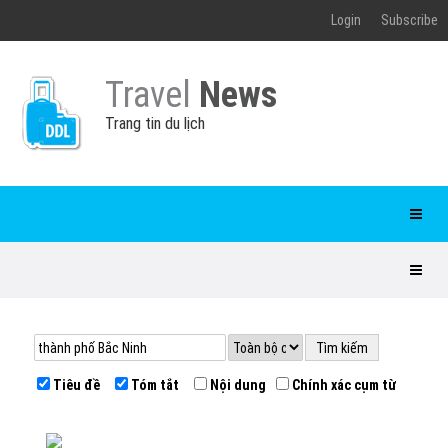
Login
Subscribe
Travel
News
Trang tin du lịch
Tiêu đề
Tóm tắt
Nội dung
Chính xác cụm từ