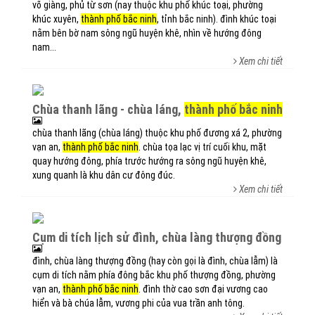
võ giàng, phủ từ sơn (nay thuộc khu phố khúc toại, phường
khúc xuyên,
thành phố bắc ninh
, tỉnh bắc ninh). đình khúc toại
nằm bên bờ nam sông ngũ huyện khê, nhìn về hướng đông
nam...
Xem chi tiết
chùa thanh lãng - chùa láng,
thành phố bắc ninh
chùa thanh lãng (chùa láng) thuộc khu phố đương xá 2, phường
vạn an,
thành phố bắc ninh
. chùa tọa lạc vị trí cuối khu, mặt
quay hướng đông, phía trước hướng ra sông ngũ huyện khê,
xung quanh là khu dân cư đông đúc.
Xem chi tiết
cụm di tích lịch sử đình, chùa làng thượng đồng
đình, chùa làng thượng đồng (hay còn gọi là đình, chùa lẫm) là
cụm di tích nằm phía đông bắc khu phố thượng đồng, phường
vạn an,
thành phố bắc ninh
. đình thờ cao sơn đại vương cao
hiển và bà chúa lẫm, vương phi của vua trần anh tông.