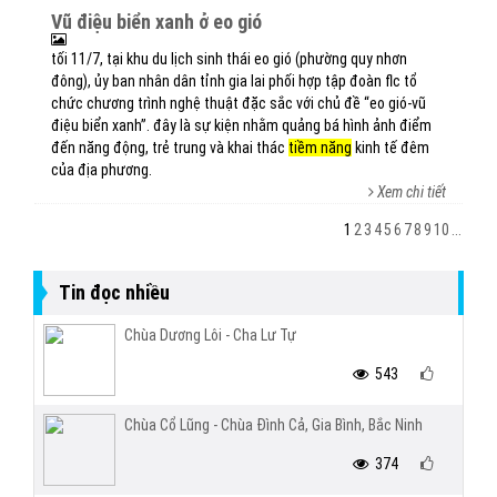
vũ điệu biển xanh ở eo gió
tối 11/7, tại khu du lịch sinh thái eo gió (phường quy nhơn
đông), ủy ban nhân dân tỉnh gia lai phối hợp tập đoàn flc tổ
chức chương trình nghệ thuật đặc sắc với chủ đề “eo gió-vũ
điệu biển xanh”. đây là sự kiện nhằm quảng bá hình ảnh điểm
đến năng động, trẻ trung và khai thác
tiềm năng
kinh tế đêm
của địa phương.
Xem chi tiết
1
2
3
4
5
6
7
8
9
10
...
Tin đọc nhiều
Chùa Dương Lôi - Cha Lư Tự
543
Chùa Cổ Lũng - Chùa Đình Cả, Gia Bình, Bắc Ninh
374