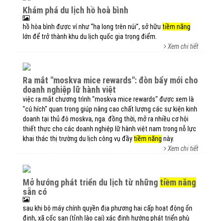
khám phá du lịch hồ hoà bình
hồ hòa bình được ví như “hạ long trên núi”, sở hữu
tiềm năng
lớn để trở thành khu du lịch quốc gia trọng điểm.
Xem chi tiết
ra mắt "moskva mice rewards": đòn bẩy mới cho
doanh nghiệp lữ hành việt
việc ra mắt chương trình "moskva mice rewards" được xem là
"cú hích" quan trọng giúp nâng cao chất lượng các sự kiện kinh
doanh tại thủ đô moskva, nga. đồng thời, mở ra nhiều cơ hội
thiết thực cho các doanh nghiệp lữ hành việt nam trong nỗ lực
khai thác thị trường du lịch công vụ đầy
tiềm năng
này.
Xem chi tiết
mở hướng phát triển du lịch từ những
tiềm năng
sẵn có
sau khi bộ máy chính quyền địa phương hai cấp hoạt động ổn
định, xã cốc san (tỉnh lào cai) xác định hướng phát triển phù