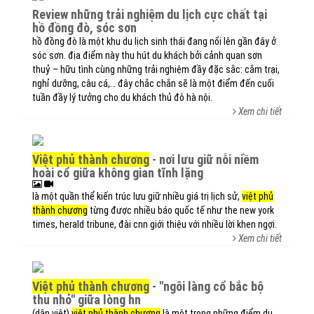
review những trải nghiệm du lịch cực chất tại
hồ đồng đò, sóc sơn
hồ đồng đò là một khu du lịch sinh thái đang nổi lên gần đây ở
sóc sơn. địa điểm này thu hút du khách bởi cảnh quan sơn
thuỷ – hữu tình cùng những trải nghiệm đầy đặc sắc: cắm trại,
nghỉ dưỡng, câu cá,… đây chắc chắn sẽ là một điểm đến cuối
tuần đầy lý tưởng cho du khách thủ đô hà nội.
Xem chi tiết
việt phủ thành chương
- nơi lưu giữ nỗi niềm
hoài cổ giữa không gian tĩnh lặng
là một quần thể kiến trúc lưu giữ nhiều giá trị lịch sử,
việt phủ
thành chương
từng được nhiều báo quốc tế như the new york
times, herald tribune, đài cnn giới thiệu với nhiều lời khen ngợi.
Xem chi tiết
việt phủ thành chương
- "ngôi làng cổ bắc bộ
thu nhỏ" giữa lòng hn
(dân việt)
việt phủ thành chương
là một trong những điểm du