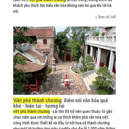
khách yêu thích tìm hiểu văn hóa không nên bỏ qua khi tới hà
nội.
Xem chi tiết
việt phủ thành chương
: điểm nối văn hóa quá
khứ - hiện tại - tương lai
việt phủ thành chương
- cái tên đã trở nên quen thuộc từ gần
chục năm qua với những ai ưa thích khám phá văn hóa việt.
công trình được thiết kế và đầu tư bởi họa sỹ thành chương
như một lời hưởng ứng giàu ý nghĩa cho đại lễ 1.000 năm thăng