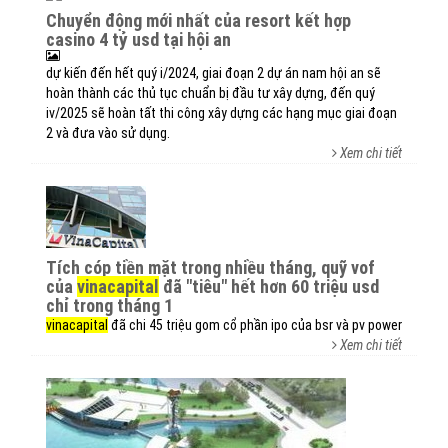
chuyển động mới nhất của resort kết hợp
casino 4 tỷ usd tại hội an
dự kiến đến hết quý i/2024, giai đoạn 2 dự án nam hội an sẽ
hoàn thành các thủ tục chuẩn bị đầu tư xây dựng, đến quý
iv/2025 sẽ hoàn tất thi công xây dựng các hạng mục giai đoạn
2 và đưa vào sử dụng.
Xem chi tiết
tích cóp tiền mặt trong nhiều tháng, quỹ vof
của
vinacapital
đã "tiêu" hết hơn 60 triệu usd
chỉ trong tháng 1
vinacapital
đã chi 45 triệu gom cổ phần ipo của bsr và pv power
Xem chi tiết