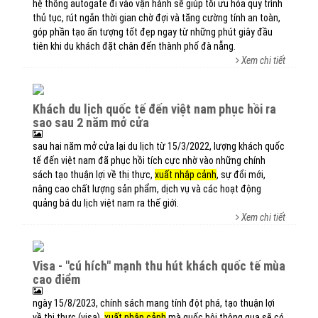
hệ thống autogate đi vào vận hành sẽ giúp tối ưu hóa quy trình
thủ tục, rút ngắn thời gian chờ đợi và tăng cường tính an toàn,
góp phần tạo ấn tượng tốt đẹp ngay từ những phút giây đầu
tiên khi du khách đặt chân đến thành phố đà nẵng.
Xem chi tiết
khách du lịch quốc tế đến việt nam phục hồi ra
sao sau 2 năm mở cửa
sau hai năm mở cửa lại du lịch từ 15/3/2022, lượng khách quốc
tế đến việt nam đã phục hồi tích cực nhờ vào những chính
sách tạo thuận lợi về thị thực,
xuất nhập cảnh
, sự đổi mới,
nâng cao chất lượng sản phẩm, dịch vụ và các hoạt động
quảng bá du lịch việt nam ra thế giới.
Xem chi tiết
visa - "cú hích" mạnh thu hút khách quốc tế mùa
cao điểm
ngày 15/8/2023, chính sách mang tính đột phá, tạo thuận lợi
về thị thực (visa),
xuất nhập cảnh
mà quốc hội thông qua sẽ có