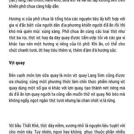
(lạc) rang, rau thơm, hành khô, dưa leo và vài lát lạp xưởng bên trên
khiến phở chua càng hấp dẫn.
Hương vị của phở chua là tổng hòa các nguyên liệu ấy kết hợp với
gia vị đặc biệt của người dân địa phương khiến người đã ăn rồi thì
khó mà quên mùi: xúng xàng. Phở chua ăn cùng các loại thịt như
thịt ba rọi, thịt vịt hay dạ dày quay được tẩm ướp tỏi và các gia vị
khác tạo nên một hương vị riêng của tô phở. Khi ăn, có thể cho
chút chanh tươi, ớt hay tiêu thêm vị, thêm đậm đà hương sắc.
Vịt quay
Bên cạnh món lợn sữa quay là món vịt quay Lạng Sơn cũng được
ưa chuộng. cùng một phương thức làm chín thực phẩm nhưng vịt
quay dùng một số gia vị khác với lợn quay, tạo thành nét riêng mà
dù đã ăn lợn quay người ta cũng vẫn muốn thử vịt quay. Nó béo mà
không ngấy, ngọt ngào thịt tươi nhưng lại chan chát vị lá rừng.
Vịt bầu Thất Khê, thịt dày mềm, xương nhỏ là nguyên liệu tuyệt vời
cho món này. Tuy nhiên, ngon hay không phục thuộc phần nhiều