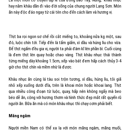
Là một món cổ truyền dịp lễ của đồng bào Tày, Nùng, khâu nhục
hay nằm khâu dần đi vào đời sống của chung người Lạng Sơn. Món
ăn này độc đáo ngay từ cái tên cho đến cách làm và hương vị.
Thịt ba rọi ngon sơ chế rồi cắt miếng to, khoảng nửa kg một, sau
đó, luộc chín tới. Tiếp đến là tẩm giấm, xì dầu và húng lìu cho vừa.
Để thịt ngấm đều gia vị, người ta phải đâm kĩ lên phần bì. Cuối cùng
là đem thịt lên quay hoặc chao vàng. Thịt khâu nhục thái thành
từng miếng dày khoảng 1.5cm, xếp vào bát đem hấp cách thủy 3-4
giờ cho thịt chín và mềm nhừ là được.
Khâu nhục ăn cùng lá tàu soi trộn tương, xì dầu, húng lìu, tỏi giã
nhỏ xếp xuống dưới đĩa, trên là khoai môn hoặc khoai lang. Thịt
qua nhiều công đoạn từ luộc, quay, hấp nên không ngấy mà beo
béo dễ ăn, cộng với hương thơm và hình thức đẹp mắt rất quyến rũ
người ăn. Bữa ăn mà có món khâu nhục thì chạy cơm phải biết.
Măng ngâm
Người miền Nam có thể xa lạ với món măng ngâm, măng muối,