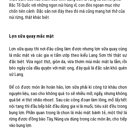
Bắc Tổ Quốc với những ngọn núi hùng vĩ, con đèo ngoạn mục như
chốn tiên cảnh. Đặc sản nơi đây theo đó mà cũng mang hơi thở của
núi rừng, thật khác biệt.
Lợn sữa quay mắc mật
Lợn sữa quay thì nơi đâu cũng làm được nhưng lợn sữa quay cùng
lá mắc mật và các gia vị tẩm ướp theo kiểu Lạng Sơn thì thật sự
đặc biệt. Vừa ngọt thịt, giòn da, vừa thơm mùi mắc mật lạ lẫm, rồi
béo ngậy của dầu quyện với mật ong, đây quả là đặc sản khó quên
xứ Lạng.
Để có được món ăn hoàn hảo, lợn sữa phải kì công từ khâu chọn
nguyên liệu, sao cho không quá to sẽ nhiều mỡ, ngấy, nhưng không
quá bé vì thịt nhão nhoẹt. Sau các công đoạn làm lông, mổ lấy hết
nội tạng thì đầu bếp bắt đầu dùng gia vị là muối, tiêu xát đều trong
bụng lợn. Phần quan trọng là chọn lá mắc mật bánh tẻ, một thứ lá
rừng được đồng bào Tày, Nùng ưa dùng trong các món ăn, cho tiếp
vào bụng lợn.