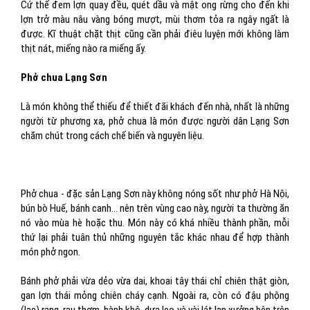
Cứ thế đem lợn quay đều, quét dầu và mật ong rừng cho đến khi
lợn trở màu nâu vàng bóng mượt, mùi thơm tỏa ra ngây ngất là
được. Kĩ thuật chặt thịt cũng cần phải điêu luyện mới không làm
thịt nát, miếng nào ra miếng ấy.
Phở chua Lạng Sơn
Là món không thể thiếu để thiết đãi khách đến nhà, nhất là những
người từ phương xa, phở chua là món được người dân Lạng Sơn
chăm chút trong cách chế biến và nguyên liệu.
Phở chua - đặc sản Lạng Sơn này không nóng sốt như phở Hà Nội,
bún bò Huế, bánh canh… nên trên vùng cao này, người ta thường ăn
nó vào mùa hè hoặc thu. Món này có khá nhiều thành phần, mỗi
thứ lại phải tuân thủ những nguyên tắc khác nhau để hợp thành
món phở ngon.
Bánh phở phải vừa dẻo vừa dai, khoai tây thái chỉ chiên thật giòn,
gan lợn thái mỏng chiên cháy cạnh. Ngoài ra, còn có đậu phộng