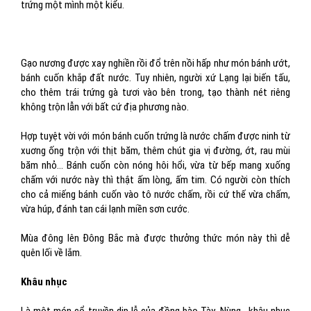
trứng một mình một kiểu.
Gạo nương được xay nghiền rồi đổ trên nồi hấp như món bánh ướt,
bánh cuốn khắp đất nước. Tuy nhiên, người xứ Lạng lại biến tấu,
cho thêm trái trứng gà tươi vào bên trong, tạo thành nét riêng
không trộn lẫn với bất cứ địa phương nào.
Hợp tuyệt vời với món bánh cuốn trứng là nước chấm được ninh từ
xuơng ống trộn với thịt băm, thêm chút gia vị đường, ớt, rau mùi
băm nhỏ… Bánh cuốn còn nóng hôi hổi, vừa từ bếp mang xuống
chấm với nước này thì thật ấm lòng, ấm tim. Có người còn thích
cho cả miếng bánh cuốn vào tô nước chấm, rồi cứ thế vừa chấm,
vừa húp, đánh tan cái lạnh miền sơn cước.
Mùa đông lên Đông Bắc mà được thưởng thức món này thì dễ
quên lối về lắm.
Khâu nhục