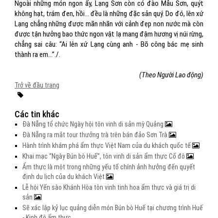
Ngoài những món ngon ấy, Lạng Sơn còn có đào Mẫu Sơn, quýt
không hạt, trám đen, hồi… đều là những đặc sản quý. Do đó, lên xứ
Lạng chẳng những được mãn nhãn với cảnh đẹp non nước mà còn
được tận hưởng bao thức ngon vật lạ mang đậm hương vị núi rừng,
chẳng sai câu: “Ai lên xứ Lạng cùng anh - Bõ công bác mẹ sinh
thành ra em…”./.
(Theo Người Lao động)
Trở về đầu trang
Các tin khác
Đà Nẵng tổ chức Ngày hội tôn vinh di sản mỳ Quảng
Đà Nẵng ra mắt tour thưởng trà trên bán đảo Sơn Trà
Hành trình khám phá ẩm thực Việt Nam của du khách quốc tế
Khai mạc “Ngày Bún bò Huế”, tôn vinh di sản ẩm thực Cố đô
Ẩm thực là một trong những yếu tố chính ảnh hưởng đến quyết
định du lịch của du khách Việt
Lễ hội Yến sào Khánh Hòa tôn vinh tinh hoa ẩm thực và giá trị di
sản
Sẽ xác lập kỷ lục quảng diễn món Bún bò Huế tại chương trình Huế
- Kinh đô ẩm thực