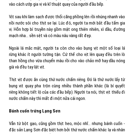
vào cách ướp gia vị và kĩ thuật quay của người đầu bếp.
Vịt sau khi làm sạch được thổi căng phồng lên rồi nhúng nhanh vào
nồi nước sôi cho thịt se lại. Lúc đó, người ta mới bắt đầu tẩm gia
vị. Hỗn hợp bí truyền này gồm mật ong thiên nhiên, xì dầu, đường
mạch nha… sền sệt và có màu nâu vàng rất đẹp.
Ngoài lá mắc mật, người ta còn cho vào bụng vịt một số loại lá
rừng khác ít người tường tận. Cứ thế cho vịt lên quay đều trên lò
than hồng cho vừa chuyển màu rồi cho vào chảo mỡ hay dầu nóng
già và đều tay lật vịt.
Thịt vịt được ăn cùng thứ nước chấm riêng. Đó là thứ nước lấy từ
bụng vịt quay pha trộn cùng nhiều thành phần khác (là bí quyết
riêng không tiết lộ của các đầu bếp). Người ta nói, thịt vịt thiếu đi
nước chấm này thì mất đi một nửa cái ngon.
Bánh cuốn trứng Lạng Sơn
Vẫn từ bột gạo, cũng gồm thịt heo, mộc nhĩ… nhưng bánh cuốn -
đặc sản Lạng Sơn đặc biệt hơn bởi thứ nước chấm khác lạ và nhân