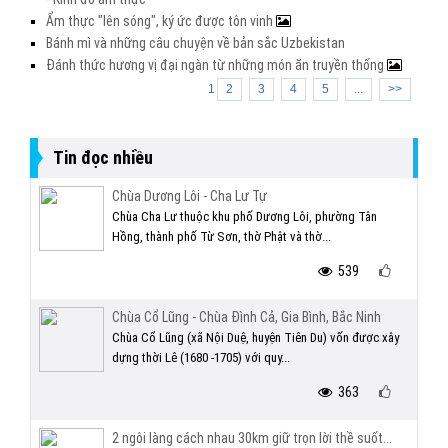
Ẩm thực "lên sóng", ký ức được tôn vinh
Bánh mì và những câu chuyện về bản sắc Uzbekistan
Đánh thức hương vị đại ngàn từ những món ăn truyền thống
1
2
3
4
5
...
>>
Tin đọc nhiều
Chùa Dương Lôi - Cha Lư Tự
Chùa Cha Lư thuộc khu phố Dương Lôi, phường Tân
Hồng, thành phố Từ Sơn, thờ Phật và thờ...
539
Chùa Cổ Lũng - Chùa Đình Cả, Gia Bình, Bắc Ninh
Chùa Cổ Lũng (xã Nội Duệ, huyện Tiên Du) vốn được xây
dựng thời Lê (1680 -1705) với quy...
363
2 ngôi làng cách nhau 30km giữ trọn lời thề suốt...