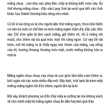
măng chua… còn khu vực phía Bắc mấy ai không biết món này. Ấy
thế nhưng măng chua - đặc sản Lạng Sơn lại vượt qua hết các tỉnh
khác tạo thành thương hiệu riêng cho mình.
Có lẽ vì núi rừng ưu ái cho người dân thứ măng ngon, thon nhỏ hiếm
có nên họ mới có thể làm ra món măng ngâm đậm đà, đặc sắc đến
vậy. Chỉ đơn giản là làm sạch măng, giã thêm ớt, rồi ủ măng với
muối, cho thêm vài ba quả móc mật thì càng ngon. Cứ vậy đề vài
hôm, mở hũ măng ra là thấy ngay mùi thơm của măng, cay nồng
của ớt, hương thoang thoảng móc mật, nước miếng không tứa ra
mới lạ.
Măng ngâm chua chua, cay chay và cực giòn làm bữa cơm thêm vị,
bớt ngán với các món nhiều dầu mỡ. Đặc biệt, trời lạnh ăn kèm mấy
miếng măng ngâm thì đột nhiên, người ấm lại lạ kì.
Bởi vậy, khách phương xa đến đây mấy ai cưỡng lại mà không xách
về cho mình mấy hũ măng ngâm chua ăn dần hay làm quà đâu.