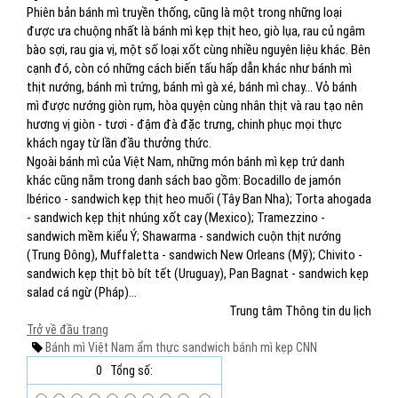
Phiên bản bánh mì truyền thống, cũng là một trong những loại
được ưa chuộng nhất là bánh mì kẹp thịt heo, giò lụa, rau củ ngâm
bào sợi, rau gia vị, một số loại xốt cùng nhiều nguyên liệu khác. Bên
cạnh đó, còn có những cách biến tấu hấp dẫn khác như bánh mì
thịt nướng, bánh mì trứng, bánh mì gà xé, bánh mì chay… Vỏ bánh
mì được nướng giòn rụm, hòa quyện cùng nhân thịt và rau tạo nên
hương vị giòn - tươi - đậm đà đặc trưng, chinh phục mọi thực
khách ngay từ lần đầu thưởng thức.
Ngoài bánh mì của Việt Nam, những món bánh mì kẹp trứ danh
khác cũng nằm trong danh sách bao gồm: Bocadillo de jamón
Ibérico - sandwich kẹp thịt heo muối (Tây Ban Nha); Torta ahogada
- sandwich kẹp thịt nhúng xốt cay (Mexico); Tramezzino -
sandwich mềm kiểu Ý; Shawarma - sandwich cuộn thịt nướng
(Trung Đông), Muffaletta - sandwich New Orleans (Mỹ); Chivito -
sandwich kẹp thịt bò bít tết (Uruguay), Pan Bagnat - sandwich kẹp
salad cá ngừ (Pháp)…
Trung tâm Thông tin du lịch
Trở về đầu trang
Bánh mì
Việt Nam
ẩm thực
sandwich
bánh mì kẹp
CNN
0
Tổng số: