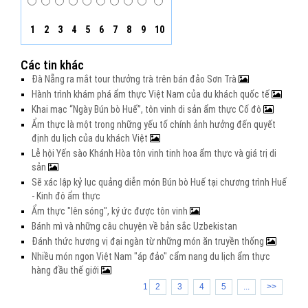
1
2
3
4
5
6
7
8
9
10
Các tin khác
Đà Nẵng ra mắt tour thưởng trà trên bán đảo Sơn Trà
Hành trình khám phá ẩm thực Việt Nam của du khách quốc tế
Khai mạc “Ngày Bún bò Huế”, tôn vinh di sản ẩm thực Cố đô
Ẩm thực là một trong những yếu tố chính ảnh hưởng đến quyết
định du lịch của du khách Việt
Lễ hội Yến sào Khánh Hòa tôn vinh tinh hoa ẩm thực và giá trị di
sản
Sẽ xác lập kỷ lục quảng diễn món Bún bò Huế tại chương trình Huế
- Kinh đô ẩm thực
Ẩm thực "lên sóng", ký ức được tôn vinh
Bánh mì và những câu chuyện về bản sắc Uzbekistan
Đánh thức hương vị đại ngàn từ những món ăn truyền thống
Nhiều món ngon Việt Nam "áp đảo" cẩm nang du lịch ẩm thực
hàng đầu thế giới
1
2
3
4
5
...
>>