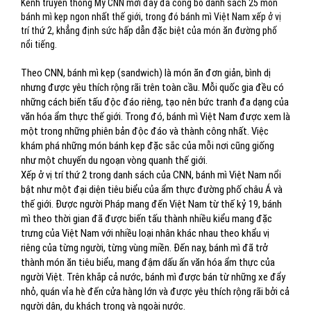
Kênh truyền thông Mỹ CNN mới đây đã công bố danh sách 25 món
bánh mì kẹp ngon nhất thế giới, trong đó bánh mì Việt Nam xếp ở vị
trí thứ 2, khẳng định sức hấp dẫn đặc biệt của món ăn đường phố
nổi tiếng.
Theo CNN, bánh mì kẹp (sandwich) là món ăn đơn giản, bình dị
nhưng được yêu thích rộng rãi trên toàn cầu. Mỗi quốc gia đều có
những cách biến tấu độc đáo riêng, tạo nên bức tranh đa dạng của
văn hóa ẩm thực thế giới. Trong đó, bánh mì Việt Nam được xem là
một trong những phiên bản độc đáo và thành công nhất. Việc
khám phá những món bánh kẹp đặc sắc của mỗi nơi cũng giống
như một chuyến du ngoạn vòng quanh thế giới.
Xếp ở vị trí thứ 2 trong danh sách của CNN, bánh mì Việt Nam nổi
bật như một đại diện tiêu biểu của ẩm thực đường phố châu Á và
thế giới. Được người Pháp mang đến Việt Nam từ thế kỷ 19, bánh
mì theo thời gian đã được biến tấu thành nhiều kiểu mang đặc
trưng của Việt Nam với nhiều loại nhân khác nhau theo khẩu vị
riêng của từng người, từng vùng miền. Đến nay, bánh mì đã trở
thành món ăn tiêu biểu, mang đậm dấu ấn văn hóa ẩm thực của
người Việt. Trên khắp cả nước, bánh mì được bán từ những xe đẩy
nhỏ, quán vỉa hè đến cửa hàng lớn và được yêu thích rộng rãi bởi cả
người dân, du khách trong và ngoài nước.