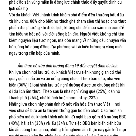
phá đặc sản vùng miền là động lực chính thúc đẩy quyết định du
lịch của họ.
Với du khách Việt, hành trình khám phá điểm đến thường bắt đầu
từ khu chợ. 80% cho biết họ thích ghé thăm siêu thị hoặc chợ thực
phẩm địa phương khi đi du lịch, không chỉ để mua sắm mà còn để
tìm hiểu và kết nối với đời sống bản địa. Người Việt không chỉ tìm
kiếm nguyên liệu tươi ngon, mà còn mang về những câu chuyện văn
hóa, ủng hộ cộng đồng địa phương và tái hiện hương vị vùng miền
ngay trong căn bếp của mình.
Ẩm thực có sức ảnh hưởng đáng kể đến quyết định du lịch.
Khi lựa chọn nơi lưu trú, du khách Việt ưu tiên không gian có thể
quây quần, nấu ăn và ăn uống cùng nhau. Theo báo cáo, nhà ven
biển (36%) là loại hình lưu trú nghỉ dưỡng được ưa chuộng nhất khi
đi du lịch ẩm thực. Theo sau là nhà nghỉ vùng quê (25%), căn hộ
thành phố (25%), nhà khách hoặc homestay (23%).
Những lựa chọn này phản ánh rõ nét văn hóa ẩm thực Việt – nơi
việc chia sẻ bữa ăn là truyền thống gắn bó bền chặt. Các món ăn
phổ biến mà du khách thích nấu khi đi nghỉ bao gồm đồ nướng BBQ
(40%), hải sản (35%) và lẩu (34%). Từ tiệc BBQ bên biển đến bữa
lẩu ấm cúng trong nhà, những trải nghiệm ẩm thực này gắn kết mọi