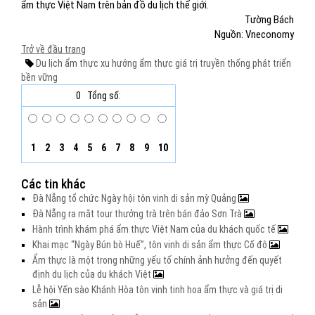
ẩm thực Việt Nam trên bản đồ du lịch thế giới.
Tường Bách
Nguồn: Vneconomy
Trở về đầu trang
Du lịch ẩm thực
xu hướng ẩm thực
giá trị truyền thống
phát triển
bền vững
0
Tổng số:
1
2
3
4
5
6
7
8
9
10
Các tin khác
Đà Nẵng tổ chức Ngày hội tôn vinh di sản mỳ Quảng
Đà Nẵng ra mắt tour thưởng trà trên bán đảo Sơn Trà
Hành trình khám phá ẩm thực Việt Nam của du khách quốc tế
Khai mạc “Ngày Bún bò Huế”, tôn vinh di sản ẩm thực Cố đô
Ẩm thực là một trong những yếu tố chính ảnh hưởng đến quyết
định du lịch của du khách Việt
Lễ hội Yến sào Khánh Hòa tôn vinh tinh hoa ẩm thực và giá trị di
sản