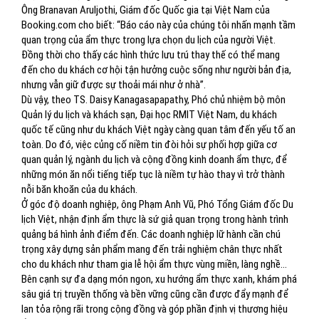
Ông Branavan Aruljothi, Giám đốc Quốc gia tại Việt Nam của
Booking.com cho biết: “Báo cáo này của chúng tôi nhấn mạnh tầm
quan trọng của ẩm thực trong lựa chọn du lịch của người Việt.
Đồng thời cho thấy các hình thức lưu trú thay thế có thể mang
đến cho du khách cơ hội tận hưởng cuộc sống như người bản địa,
nhưng vẫn giữ được sự thoải mái như ở nhà”.
Dù vậy, theo TS. Daisy Kanagasapapathy, Phó chủ nhiệm bộ môn
Quản lý du lịch và khách sạn, Đại học RMIT Việt Nam, du khách
quốc tế cũng như du khách Việt ngày càng quan tâm đến yếu tố an
toàn. Do đó, việc củng cố niềm tin đòi hỏi sự phối hợp giữa cơ
quan quản lý, ngành du lịch và cộng đồng kinh doanh ẩm thực, để
những món ăn nổi tiếng tiếp tục là niềm tự hào thay vì trở thành
nỗi băn khoăn của du khách.
Ở góc độ doanh nghiệp, ông Phạm Anh Vũ, Phó Tổng Giám đốc Du
lịch Việt, nhận định ẩm thực là sứ giả quan trọng trong hành trình
quảng bá hình ảnh điểm đến. Các doanh nghiệp lữ hành cần chú
trọng xây dựng sản phẩm mang đến trải nghiệm chân thực nhất
cho du khách như tham gia lễ hội ẩm thực vùng miền, làng nghề...
Bên cạnh sự đa dạng món ngon, xu hướng ẩm thực xanh, khám phá
sâu giá trị truyền thống và bền vững cũng cần được đẩy mạnh để
lan tỏa rộng rãi trong cộng đồng và góp phần định vị thương hiệu