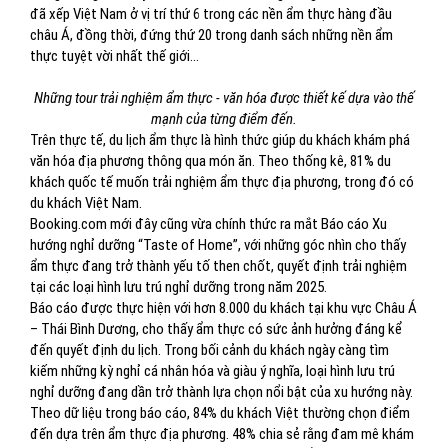
đã xếp Việt Nam ở vị trí thứ 6 trong các nền ẩm thực hàng đầu
châu Á, đồng thời, đứng thứ 20 trong danh sách những nền ẩm
thực tuyệt vời nhất thế giới...
Những tour trải nghiệm ẩm thực - văn hóa được thiết kế dựa vào thế
mạnh của từng điểm đến.
Trên thực tế, du lịch ẩm thực là hình thức giúp du khách khám phá
văn hóa địa phương thông qua món ăn. Theo thống kê, 81% du
khách quốc tế muốn trải nghiệm ẩm thực địa phương, trong đó có
du khách Việt Nam.
Booking.com mới đây cũng vừa chính thức ra mắt Báo cáo Xu
hướng nghỉ dưỡng “Taste of Home”, với những góc nhìn cho thấy
ẩm thực đang trở thành yếu tố then chốt, quyết định trải nghiệm
tại các loại hình lưu trú nghỉ dưỡng trong năm 2025.
Báo cáo được thực hiện với hơn 8.000 du khách tại khu vực Châu Á
– Thái Bình Dương, cho thấy ẩm thực có sức ảnh hưởng đáng kể
đến quyết định du lịch. Trong bối cảnh du khách ngày càng tìm
kiếm những kỳ nghỉ cá nhân hóa và giàu ý nghĩa, loại hình lưu trú
nghỉ dưỡng đang dần trở thành lựa chọn nổi bật của xu hướng này.
Theo dữ liệu trong báo cáo, 84% du khách Việt thường chọn điểm
đến dựa trên ẩm thực địa phương. 48% chia sẻ rằng đam mê khám