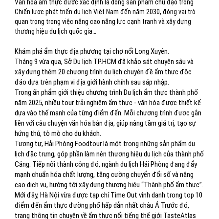
Văn hóa ẩm thực được xác định là dòng sản phẩm chủ đạo trong
Chiến lược phát triển du lịch Việt Nam đến năm 2030, đóng vai trò
quan trọng trong việc nâng cao năng lực cạnh tranh và xây dựng
thương hiệu du lịch quốc gia…
Khám phá ẩm thực địa phương tại chợ nổi Long Xuyên.
Tháng 9 vừa qua, Sở Du lịch TP.HCM đã khảo sát chuyên sâu và
xây dựng thêm 20 chương trình du lịch chuyên đề ẩm thực độc
đáo dựa trên phạm vi địa giới hành chính sau sáp nhập.
Trong ấn phẩm giới thiệu chương trình Du lịch ẩm thực thành phố
năm 2025, nhiều tour trải nghiệm ẩm thực - văn hóa được thiết kế
dựa vào thế mạnh của từng điểm đến. Mỗi chương trình được gắn
liền với câu chuyện văn hóa bản địa, giúp nâng tầm giá trị, tạo sự
hứng thú, tò mò cho du khách.
Tương tự, Hải Phòng Foodtour là một trong những sản phẩm du
lịch đặc trưng, góp phần làm nên thương hiệu du lịch của thành phố
Cảng. Tiếp nối thành công đó, ngành du lịch Hải Phòng đang đẩy
mạnh chuẩn hóa chất lượng, tăng cường chuyển đổi số và nâng
cao dịch vụ, hướng tới xây dựng thương hiệu “Thành phố ẩm thực”.
Mới đây, Hà Nội vừa được tạp chí Time Out vinh danh trong top 10
điểm đến ẩm thực đường phố hấp dẫn nhất châu Á Trước đó,
trang thông tin chuyên về ẩm thực nổi tiếng thế giới TasteAtlas