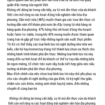
người quanh bàn ăn, phản ánh văn hóa chia sẻ và niềm vui quây
quần đặc trưng của người Việt.
Không chỉ dừng lại trong căn bếp, sự tò mò ẩm thực của du khách
Việt còn mở rộng ra các hoạt động trải nghiệm văn hóa địa
phương. Gần một nửa (48%) muốn tham gia các tour ẩm thực có
hướng dẫn viên để khám phá món ăn đặc trưng từ nhà hàng và
hàng quán địa phương. 47% hứng thú với hoạt động thu hoạch
hoặc farm-to-table, trong khi 43% mong muốn được tham quan
trang trại và gặp gỡ trực tiếp những người sản xuất thực phẩm.
Từ đó có thể thấy, các loại hình lưu trú nghỉ dưỡng như nhà ven
biển, căn hộ hay homestay đang trở thành lựa chọn ưa thích cho
những hành trình khám phá ẩm thực. Những loại hình lưu trú này
mang đến sự linh hoạt để du khách có thể tự tay nấu những bữa
ăn ngon miệng, tổ chức tiệc sum vầy, hoặc kết hợp giữa việc nấu
nướng và khám phá ẩm thực địa phương.
Mục đích chính của việc chọn loại hình lưu trú này chủ yếu phục vụ
cho các chuyến đi nghỉ dưỡng của gia đình, từ kỳ nghỉ thư giãn,
chăm sóc sức khỏe, mừng sinh nhật hay kỷ niệm, đến những
chuyến đi cùng bạn bè.
Không chỉ dừng lại trong căn bếp, sự tò mò ẩm thực của du khách
Việt còn mở rộng ra các hoạt động trải nghiệm văn hóa địa phương.