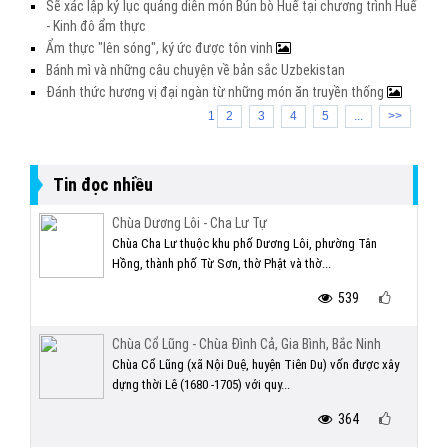
Sẽ xác lập kỷ lục quảng diễn món Bún bò Huế tại chương trình Huế
- Kinh đô ẩm thực
Ẩm thực "lên sóng", ký ức được tôn vinh
Bánh mì và những câu chuyện về bản sắc Uzbekistan
Đánh thức hương vị đại ngàn từ những món ăn truyền thống
1
2
3
4
5
...
>>
Tin đọc nhiều
Chùa Dương Lôi - Cha Lư Tự
Chùa Cha Lư thuộc khu phố Dương Lôi, phường Tân
Hồng, thành phố Từ Sơn, thờ Phật và thờ...
539
Chùa Cổ Lũng - Chùa Đình Cả, Gia Bình, Bắc Ninh
Chùa Cổ Lũng (xã Nội Duệ, huyện Tiên Du) vốn được xây
dựng thời Lê (1680 -1705) với quy...
364