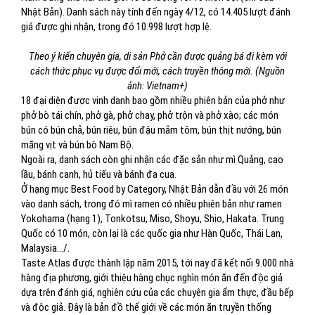
Nhật Bản). Danh sách này tính đến ngày 4/12, có 14.405 lượt đánh
giá được ghi nhận, trong đó 10.998 lượt hợp lệ.
Theo ý kiến chuyên gia, di sản Phở cần được quảng bá đi kèm với
cách thức phục vụ được đổi mới, cách truyền thông mới. (Nguồn
ảnh: Vietnam+)
18 đại diện được vinh danh bao gồm nhiều phiên bản của phở như
phở bò tái chín, phở gà, phở chay, phở trộn và phở xào; các món
bún có bún chả, bún riêu, bún đậu mắm tôm, bún thịt nướng, bún
măng vịt và bún bò Nam Bộ.
Ngoài ra, danh sách còn ghi nhận các đặc sản như mì Quảng, cao
lầu, bánh canh, hủ tiếu và bánh đa cua.
Ở hạng mục Best Food by Category, Nhật Bản dẫn đầu với 26 món
vào danh sách, trong đó mì ramen có nhiều phiên bản như ramen
Yokohama (hạng 1), Tonkotsu, Miso, Shoyu, Shio, Hakata. Trung
Quốc có 10 món, còn lại là các quốc gia như Hàn Quốc, Thái Lan,
Malaysia.../.
Taste Atlas được thành lập năm 2015, tới nay đã kết nối 9.000 nhà
hàng địa phương, giới thiệu hàng chục nghìn món ăn đến độc giả
dựa trên đánh giá, nghiên cứu của các chuyên gia ẩm thực, đầu bếp
và độc giả. Đây là bản đồ thế giới về các món ăn truyền thống