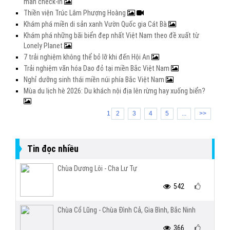
mẩn check-in
Thiền viện Trúc Lâm Phượng Hoàng
Khám phá miền di sản xanh Vườn Quốc gia Cát Bà
Khám phá những bãi biển đẹp nhất Việt Nam theo đề xuất từ
Lonely Planet
7 trải nghiệm không thể bỏ lỡ khi đến Hội An
Trải nghiệm văn hóa Dao đỏ tại miền Bắc Việt Nam
Nghỉ dưỡng sinh thái miền núi phía Bắc Việt Nam
Mùa du lịch hè 2026: Du khách nội địa lên rừng hay xuống biển?
1
2
3
4
5
...
>>
Tin đọc nhiều
Chùa Dương Lôi - Cha Lư Tự
542
Chùa Cổ Lũng - Chùa Đình Cả, Gia Bình, Bắc Ninh
366