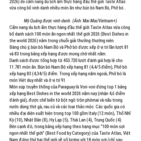
2026) do cẩm nang du lịch ẩm thực hàng đầu thế giới Taste Atlas
vừa công bố vinh danh nhiều món ăn như bún bò Nam Bộ, Phở bò...
Mỳ Quảng được vinh danh. (Ảnh: Mai Mai/Vietnam+)
Cẩm nang du lịch ẩm thực hàng đầu thế giới Taste Atlas vừa công
bố danh sách 100 món ăn ngon nhất thế giới 2026 (Best Dishes in
the world 2026) nằm trong chuỗi giải thưởng thường niên.
Đáng chú ý, bún bò Nam Bộ và Phở bò được xếp ở vị trí lần lượt 81
và 83 trong bảng xếp hạng được mong chờ nhất năm.
Danh sách được tổng hợp từ 453.720 lượt đánh giá hợp lệ cho
11.781 món ăn. Bún bò Nam Bộ xếp hạng 81 (4,4/5 điểm), Phở bò
xếp hạng 83 (4,34/5) điểm. Trong xếp hạng năm ngoái, Phở bò là
món Việt duy nhất và ở vị trí 91.
Món súp truyền thống của Paraguay là Vori-vori đứng top 1 bảng
xếp hạng Best Dishes in the world 2026 năm nay (nhận 4,6 điểm
đánh giá), được chế biến từ bột ngô trộn phômai và nấu trong
nước dùng thịt gà, rau củ và các loại thảo mộc. Các quốc gia có
nhiều đại diện xuất hiện trong top 100 gồm Italy (12 món), Thổ Nhĩ
Kỳ (10), Nhật Bản (8), Hy Lạp (5), Thái Lan (4), Trung Quốc (4).
Bên cạnh đó, trong bảng xếp hạng theo hạng mục “100 món sợi
ngon nhất thế giới” (Best Food by Category) của Taste Atlas, Việt
Nam đứng thứ hai thế giới về số lượng với 18 món sợi (chỉ sau