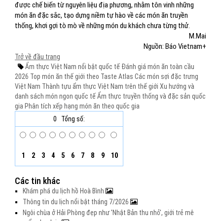
được chế biến từ nguyên liệu địa phương, nhằm tôn vinh những
món ăn đặc sắc, tạo dựng niềm tự hào về các món ăn truyền
thống, khơi gợi tò mò về những món du khách chưa từng thử.
M.Mai
Nguồn: Báo Vietnam+
Trở về đầu trang
Ẩm thực Việt Nam nổi bật quốc tế
Đánh giá món ăn toàn cầu
2026
Top món ăn thế giới theo Taste Atlas
Các món sợi đặc trưng
Việt Nam
Thành tựu ẩm thực Việt Nam trên thế giới
Xu hướng và
danh sách món ngon quốc tế
Ẩm thực truyền thống và đặc sản quốc
gia
Phân tích xếp hạng món ăn theo quốc gia
0
Tổng số:
1
2
3
4
5
6
7
8
9
10
Các tin khác
Khám phá du lịch hồ Hoà Bình
Thông tin du lịch nổi bật tháng 7/2026
Ngôi chùa ở Hải Phòng đẹp như 'Nhật Bản thu nhỏ', giới trẻ mê